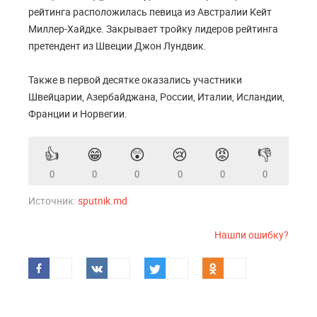
рейтинга расположилась певица из Австралии Кейт
Миллер-Хайдке. Закрывает тройку лидеров рейтинга
претендент из Швеции Джон Лундвик.
Также в первой десятке оказались участники
Швейцарии, Азербайджана, России, Италии, Исландии,
Франции и Норвегии.
👍
😁
😲
😢
😡
👎
0
0
0
0
0
0
Источник:
sputnik.md
Нашли ошибку?