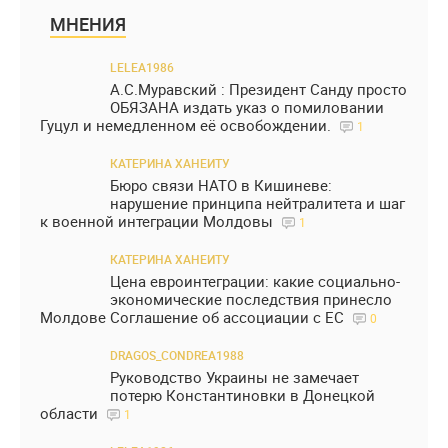
МНЕНИЯ
LELEA1986
А.С.Муравский : Президент Санду просто
ОБЯЗАНА издать указ о помиловании
Гуцул и немедленном её освобождении.
1
КАТЕРИНА ХАНЕИТУ
Бюро связи НАТО в Кишиневе:
нарушение принципа нейтралитета и шаг
к военной интеграции Молдовы
1
КАТЕРИНА ХАНЕИТУ
Цена евроинтеграции: какие социально-
экономические последствия принесло
Молдове Соглашение об ассоциации с ЕС
0
DRAGOS_CONDREA1988
Руководство Украины не замечает
потерю Константиновки в Донецкой
области
1