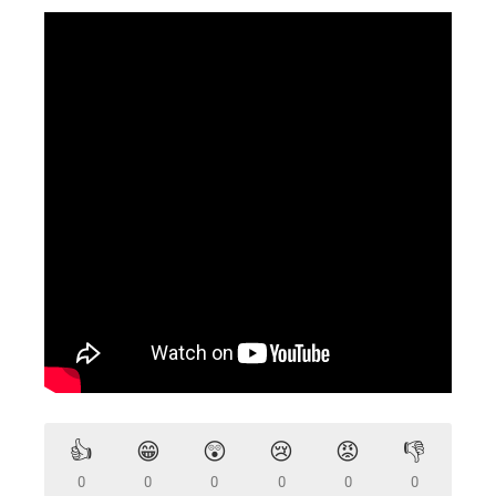
👍
😁
😲
😢
😡
👎
0
0
0
0
0
0