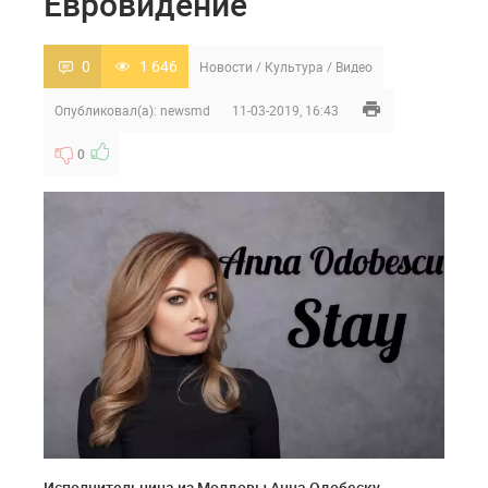
Евровидение
0
1 646
Новости
/
Культура
/
Видео
Опубликовал(а):
newsmd
11-03-2019, 16:43
0
Исполнительница из Молдовы Анна Одобеску