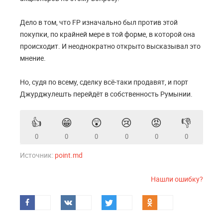
Дело в том, что FP изначально был против этой
покупки, по крайней мере в той форме, в которой она
происходит. И неоднократно открыто высказывал это
мнение.
Но, судя по всему, сделку всё-таки продавят, и порт
Джурджулешть перейдёт в собственность Румынии.
👍
😁
😲
😢
😡
👎
0
0
0
0
0
0
Источник:
point.md
Нашли ошибку?