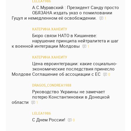
LELEA1986
А.С.Муравский : Президент Санду просто
ОБЯЗАНА издать указ о помиловании
Гуцул и немедленном её освобождении.
1
КАТЕРИНА ХАНЕИТУ
Бюро связи НАТО в Кишиневе:
нарушение принципа нейтралитета и шаг
к военной интеграции Молдовы
1
КАТЕРИНА ХАНЕИТУ
Цена евроинтеграции: какие социально-
экономические последствия принесло
Молдове Соглашение об ассоциации с ЕС
0
DRAGOS_CONDREA1988
Руководство Украины не замечает
потерю Константиновки в Донецкой
области
1
LELEA1986
С Днем России!
0