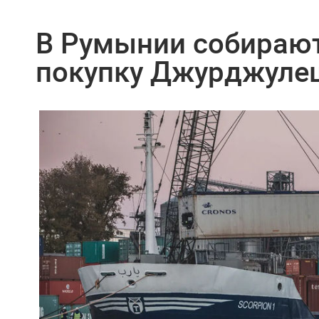
В Румынии собирают
покупку Джурджулеш