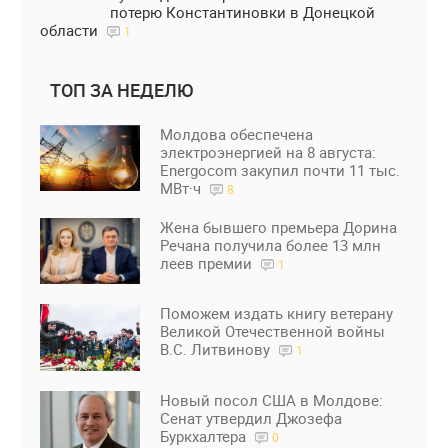
потерю Константиновки в Донецкой
области
1
ТОП ЗА НЕДЕЛЮ
Молдова обеспечена
электроэнергией на 8 августа:
Energocom закупил почти 11 тыс.
МВт·ч
8
Жена бывшего премьера Дорина
Речана получила более 13 млн
леев премии
1
Поможем издать книгу ветерану
Великой Отечественной войны
В.С. Литвинову
1
Новый посол США в Молдове:
Сенат утвердил Джозефа
Буркхалтера
0