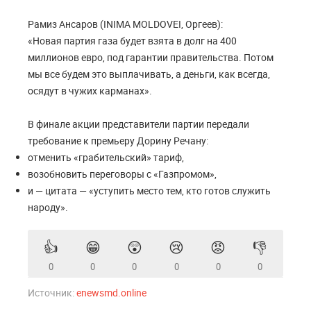
Рамиз Ансаров (INIMA MOLDOVEI, Оргеев):
«Новая партия газа будет взята в долг на 400
миллионов евро, под гарантии правительства. Потом
мы все будем это выплачивать, а деньги, как всегда,
осядут в чужих карманах».
В финале акции представители партии передали
требование к премьеру Дорину Речану:
отменить «грабительский» тариф,
возобновить переговоры с «Газпромом»,
и — цитата — «уступить место тем, кто готов служить
народу».
👍
😁
😲
😢
😡
👎
0
0
0
0
0
0
Источник:
enewsmd.online