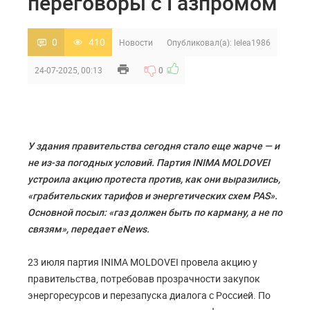
переговоры с Газпромом
0
410
Новости
Опубликовал(а):
lelea1986
24-07-2025, 00:13
0
У здания правительства сегодня стало еще жарче — и
не из-за погодных условий. Партия INIMA MOLDOVEI
устроила акцию протеста против, как они выразились,
«грабительских тарифов и энергетических схем PAS».
Основной посыл: «газ должен быть по карману, а не по
связям», передает
eNews.
23 июля партия INIMA MOLDOVEI провела акцию у
правительства, потребовав прозрачности закупок
энергоресурсов и перезапуска диалога с Россией. По