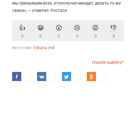
мы призываем всех, ктополучил мандат, делать то же
самое», – отметил Нэстасе.
👍
😁
😲
😢
😡
👎
0
0
0
0
0
0
Источник:
tribuna.md
Нашли ошибку?