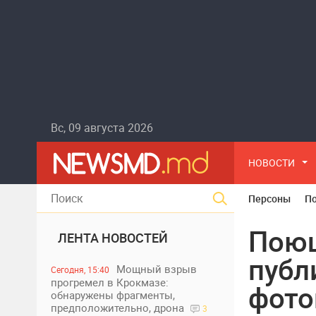
Вс, 09 августа 2026
НОВОСТИ
Персоны
П
Поющ
ЛЕНТА НОВОСТЕЙ
публ
Мощный взрыв
Сегодня, 15:40
прогремел в Крокмазе:
фото
обнаружены фрагменты,
предположительно, дрона
3