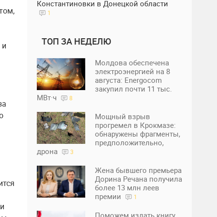
Константиновки в Донецкой области
том,
1
ТОП ЗА НЕДЕЛЮ
 и
Молдова обеспечена
электроэнергией на 8
августа: Energocom
закупил почти 11 тыс.
МВт·ч
8
за
о
Мощный взрыв
прогремел в Крокмазе:
обнаружены фрагменты,
предположительно,
дрона
3
Жена бывшего премьера
Дорина Речана получила
ится
более 13 млн леев
премии
1
ди
Поможем издать книгу