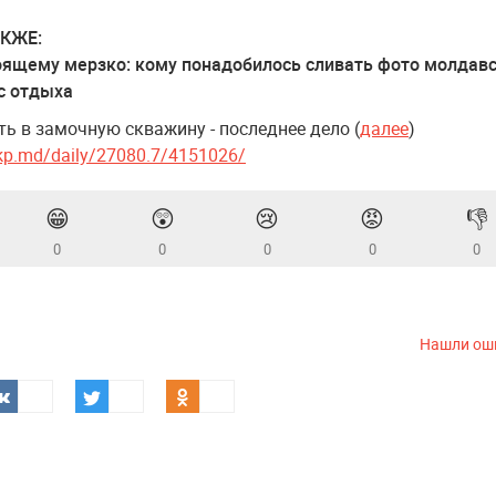
КЖЕ:
оящему мерзко: кому понадобилось сливать фото молдав
с отдыха
ь в замочную скважину - последнее дело (
далее
)
kp.md/daily/27080.7/4151026/
😁
😲
😢
😡
👎
0
0
0
0
0
Нашли ош