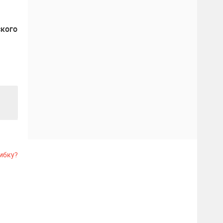
ского
ибку?