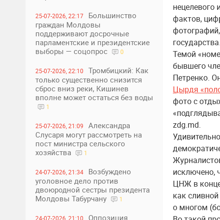
нецелевого 
Большинство
25-07-2026, 22:17
фактов, циф
граждан Молдовы
фотографий,
поддерживают досрочные
государства
парламентские и президентские
выборы — соцопрос
0
Темой «номе
бывшего чле
Тромбицкий: Как
25-07-2026, 22:10
Петренко. Он
только существенно снизится
сброс вниз реки, Кишинев
Цырдя «поло
вполне может остаться без воды
фото с отды
1
«подглядыв
zdg.md.
Александра
25-07-2026, 21:09
Слусаря могут рассмотреть на
Удивительно
пост министра сельского
демократиче
хозяйства
1
Журналистов
Возбуждено
исключено, 
24-07-2026, 21:34
уголовное дело против
ЦНЖ в конце
двоюродной сестры президента
как сливной
Молдовы Табурчану
1
о многом (б
Оппозиция
Во такой про
24-07-2026, 21:10