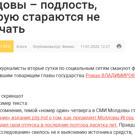
овы – подлость,
рую стараются не
чать
1 816
Блоги
Опубликовал(а):
Феникс
17-01-2020, 12:27
журналисты вторые сутки по социальным сетям смакуют ф
ывшим товарищем главы государства
Роман ВЛАДИМИРОВ
скриншот
змер текста:
 сомнения, темой «номер один» четверга в СМИ Молдовы с
ние» издания zdg.md о том, как президент Молдовы Игорь
дил свои отпуска в последние полтора десятка лет.
Правда
асследование» свелось не к выяснению источника средств,