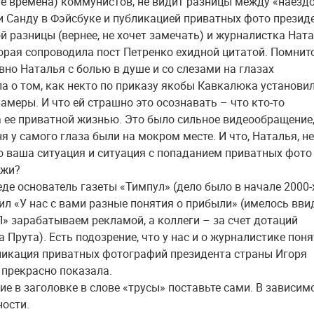
те времена) коммунистов, не видит разницы между «наезд
и Санду в Фэйсбуке и публикацией приватных фото презид
ой разницы (вернее, не хочет замечать) и журналистка Нат
орая сопроводила пост Петренко ехидной цитатой. Помнитс
вно Наталья с болью в душе и со слезами на глазах
а о том, как некто по приказу якобы Кавкалюка установил
амеры. И что ей страшно это осознавать – что кто-то
 ее приватной жизнью. Это было сильное видеообращение,
я у самого глаза были на мокром месте. И что, Наталья, не
то ваша ситуация и ситуация с попаданием приватных фото
ожи?
еде основатель газеты «Тимпул» (дело было в начале 2000-
ил «У нас с вами разные понятия о прибыли» (имелось ввид
П» зарабатываем рекламой, а коллеги – за счет дотаций
а Прута). Есть подозрение, что у нас и о журналистике пон
ликация приватных фотографий президента страны Игоря
 прекрасно показала.
ние в заголовке в слове «трусы» поставьте сами. В зависим
ности.