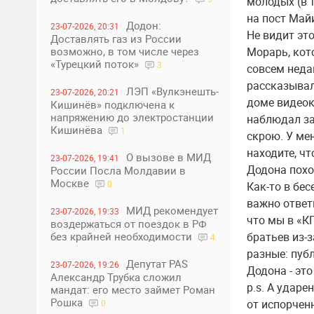
молодых (в 
на пост Май
Додон:
23-07-2026, 20:31
Не видит эт
Доставлять газ из России
возможно, в том числе через
Морарь, кот
«Турецкий поток»
3
совсем неда
рассказывал
ЛЭП «Вулкэнешть-
23-07-2026, 20:21
доме видеок
Кишинёв» подключена к
напряжению до электростанции
наблюдал за
Кишинёва
1
скрою. У мен
находите, ч
О вызове в МИД
23-07-2026, 19:41
Додона пох
России Посла Молдавии в
Москве
0
Как-то в бес
важно ответ
МИД рекомендует
23-07-2026, 19:33
что мы в «К
воздержаться от поездок в РФ
без крайней необходимости
братьев из-з
4
разные: пуб
Депутат PAS
23-07-2026, 19:26
Додона - это
Александр Трубка сложил
p.s. А ударе
мандат: его место займет Роман
Рошка
от испорчен
0