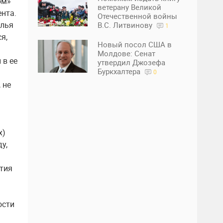
ом»
ветерану Великой
ента.
Отечественной войны
алья
В.С. Литвинову
1
я,
Новый посол США в
Молдове: Сенат
 в ее
утвердил Джозефа
Буркхалтера
0
 не
х)
у,
ятия
ости