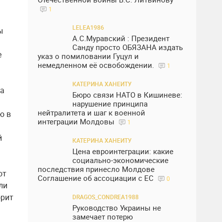
1
LELEA1986
ы
А.С.Муравский : Президент
Санду просто ОБЯЗАНА издать
е
указ о помиловании Гуцул и
немедленном её освобождении.
1
КАТЕРИНА ХАНЕИТУ
ла
Бюро связи НАТО в Кишиневе:
нарушение принципа
нейтралитета и шаг к военной
ю в
интеграции Молдовы
1
й
КАТЕРИНА ХАНЕИТУ
Цена евроинтеграции: какие
социально-экономические
последствия принесло Молдове
от
Соглашение об ассоциации с ЕС
0
ли
орит
DRAGOS_CONDREA1988
Руководство Украины не
замечает потерю