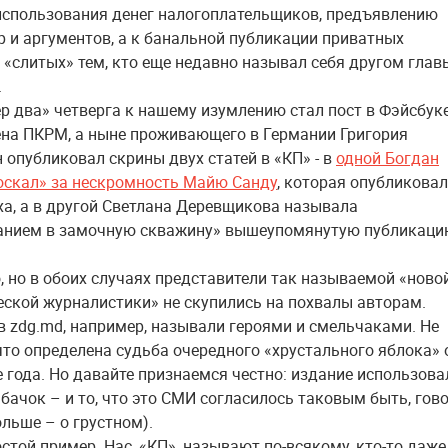
использования денег налогоплательщиков, предъявлению
р и аргументов, а к банальной публикации приватных
 «слитых» тем, кто еще недавно называл себя другом глав
.
р два» четверга к нашему изумлению стал пост в Фэйсбук
на ПКРМ, а ныне проживающего в Германии Григория
 опубликовал скрины двух статей в «КП» - в
одной Богдан
скал» за нескромность Майю Санду
, которая опубликова
ха, а в другой Светлана Деревщикова называла
анием в замочную скважину» вышеупомянутую публикаци
, но в обоих случаях представители так называемой «ново
ской журналистики» не скупились на похвалы авторам.
 zdg.md, например, называли героями и смельчаками. Не
что определена судьба очередного «хрустального яблока» 
 года. Но давайте признаемся честно: издание использова
 бачок – и то, что это СМИ согласилось таковым быть, гов
ольше – о грустном).
стой пример. Нас, «КП», называют по-всякому, кто-то даже