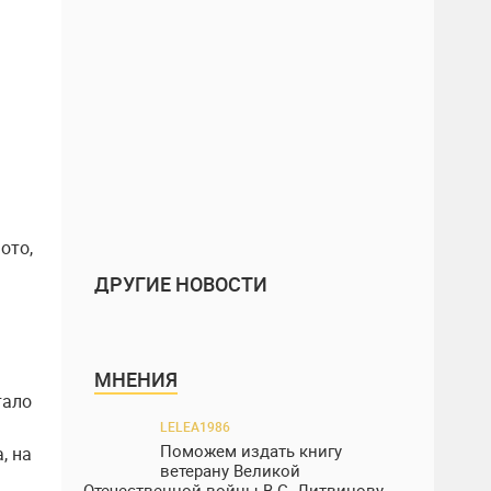
ото,
ДРУГИЕ НОВОСТИ
МНЕНИЯ
тало
LELEA1986
Поможем издать книгу
, на
ветерану Великой
Отечественной войны В.С. Литвинову