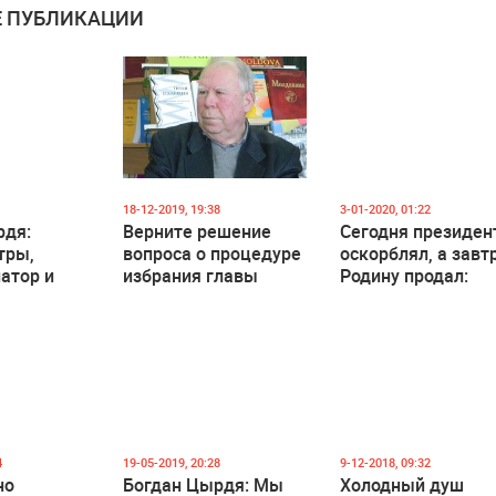
 ПУБЛИКАЦИИ
18-12-2019, 19:38
3-01-2020, 01:22
рдя:
Верните решение
Сегодня президен
тры,
вопроса о процедуре
оскорблял, а завт
атор и
избрания главы
Родину продал:
затоптали
государства в
Почему правые
й язык и
парламент и
никогда не придут
и в
сделайте ее
власти в Молдове
власти
конституционной
нормой!
4
19-05-2019, 20:28
9-12-2018, 09:32
но
Богдан Цырдя: Мы
Холодный душ