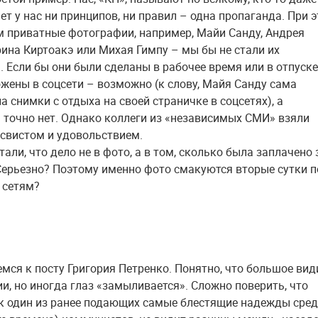
нет у нас ни принципов, ни правил – одна пропаганда. При э
м приватные фотографии, например, Майи Санду, Андрея
рина Киртоакэ или Михая Гимпу – мы бы не стали их
. Если бы они были сделаны в рабочее время или в отпуске
жены в соцсети – возможно (к слову, Майя Санду сама
 снимки с отдыха на своей страничке в соцсетях), а
 точно нет. Однако коллеги из «независимых СМИ» взяли
 свистом и удовольствием.
тали, что дело не в фото, а в том, сколько была заплачено 
Серьезно? Поэтому именно фото смакуются вторые сутки п
 сетям?
емся к посту Григория Петренко. Понятно, что большое вид
ии, но иногда глаз «замыливается». Сложно поверить, что
ак один из ранее подающих самые блестящие надежды сре