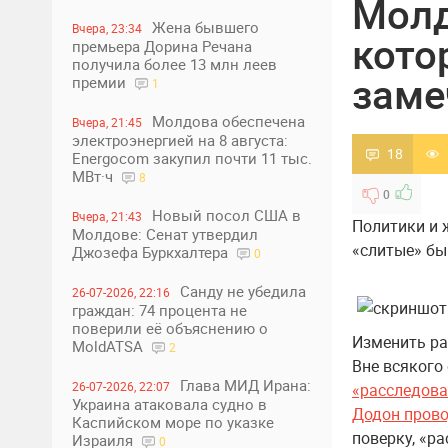
Молд
Жена бывшего
Вчера, 23:34
кото
премьера Дорина Речана
получила более 13 млн леев
заме
премии
1
Молдова обеспечена
Вчера, 21:45
электроэнергией на 8 августа:
18
Energocom закупил почти 11 тыс.
МВт·ч
8
0
Новый посол США в
Вчера, 21:43
Политики и 
Молдове: Сенат утвердил
«слитые» б
Джозефа Буркхалтера
0
Санду не убедила
26-07-2026, 22:16
граждан: 74 процента не
поверили её объяснению о
Изменить ра
MoldATSA
2
Вне всякого
Глава МИД Ирана:
26-07-2026, 22:07
«расследова
Украина атаковала судно в
Додон прово
Каспийском море по указке
поверку, «р
Израиля
0