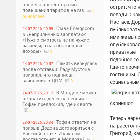
провела протест против
острит, что 
повышения тарифов на газ
5
попади к на
обновлено
Нэстасе, До
Глава Energocom
24-07-2026, 20:59
публиковать
о «неприличных зарплатах»:
ими же выло
«Нужно смотреть не на чужие
опубликовала
расходы, а на собственные
доходы»
приватные –
0
подобное со
Память вернулась
24-07-2026, 20:57
Где-то прочи
после отставки: Раду Мустяцэ
гостиницы. 
признал, что подписал
заявление в ДПМ
0
социальным
В Молдове может
24-07-2026, 20:12
не хватить денег на пенсии:
скриншот
Тофан предложил, где их взять
6
Теперь верн
Тофан ответил на
23-07-2026, 20:34
на расстоян
призыв Додона договориться с
Григорий, к
Россией о газе: И как нам
доставлять его в Молдову?
5