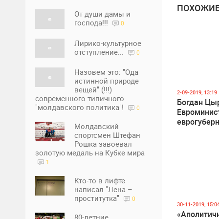
ПОХОЖИЕ
От души дамы и
господа!!!
0
Лирико-культурное
отступление...
0
Назовем это: "Ода
истинной природе
вещей" (!!!)
2-09-2019, 13:19
современного типичного
Богдан Цы
"молдавского политика"!
0
Евроминис
еврогуберн
Молдавский
евросудьи 
спортсмен Штефан
молдавски
Рошка завоевал
участвовал
золотую медаль на Кубке мира
узурпации 
1
Кто-то в лифте
написал "Лена –
проститутка"
0
30-11-2019, 15:0
«Аполитич
80-летние