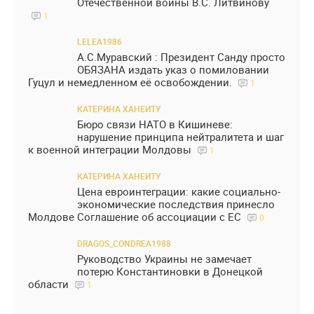
Отечественной войны В.С. Литвинову
1
LELEA1986
А.С.Муравский : Президент Санду просто
ОБЯЗАНА издать указ о помиловании
Гуцул и немедленном её освобождении.
1
КАТЕРИНА ХАНЕИТУ
Бюро связи НАТО в Кишиневе:
нарушение принципа нейтралитета и шаг
к военной интеграции Молдовы
1
КАТЕРИНА ХАНЕИТУ
Цена евроинтеграции: какие социально-
экономические последствия принесло
Молдове Соглашение об ассоциации с ЕС
0
DRAGOS_CONDREA1988
Руководство Украины не замечает
потерю Константиновки в Донецкой
области
1