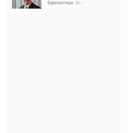
Буркхалтера
0