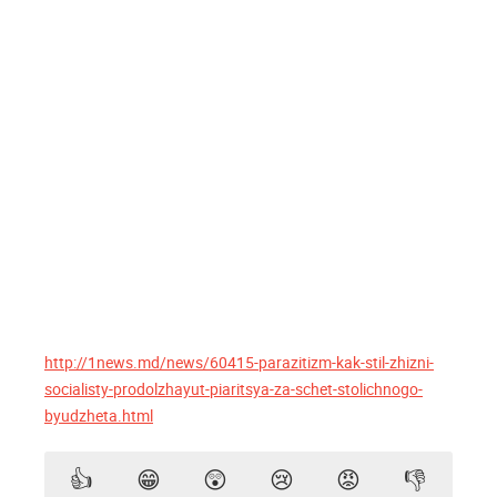
http://1news.md/news/60415-parazitizm-kak-stil-zhizni-
socialisty-prodolzhayut-piaritsya-za-schet-stolichnogo-
byudzheta.html
👍
😁
😲
😢
😡
👎