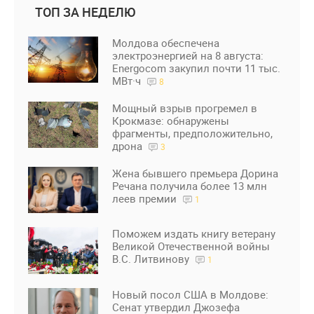
ТОП ЗА НЕДЕЛЮ
Молдова обеспечена
электроэнергией на 8 августа:
Energocom закупил почти 11 тыс.
МВт·ч
8
Мощный взрыв прогремел в
Крокмазе: обнаружены
фрагменты, предположительно,
дрона
3
Жена бывшего премьера Дорина
Речана получила более 13 млн
леев премии
1
Поможем издать книгу ветерану
Великой Отечественной войны
В.С. Литвинову
1
Новый посол США в Молдове:
Сенат утвердил Джозефа