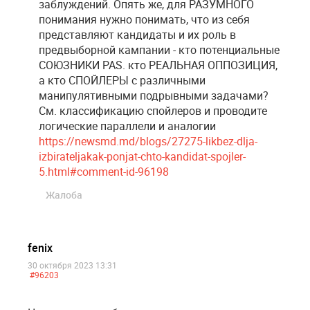
заблуждений. Опять же, для РАЗУМНОГО
понимания нужно понимать, что из себя
представляют кандидаты и их роль в
предвыборной кампании - кто потенциальные
СОЮЗНИКИ PAS. кто РЕАЛЬНАЯ ОППОЗИЦИЯ,
а кто СПОЙЛЕРЫ с различными
манипулятивными подрывными задачами?
См. классификацию спойлеров и проводите
логические параллели и аналогии
https://newsmd.md/blogs/27275-likbez-dlja-
izbirateljakak-ponjat-chto-kandidat-spojler-
5.html#comment-id-96198
Жалоба
fenix
30 октября 2023 13:31
#96203