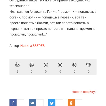
сотрудники закрытых по этой причине молдавских
телеканалов.
Или, как пел Александр Галич, "промолчи — попадешь в
богачи, промолчи — попадешь в первачи, вот так
просто попасть в богачи, вот так просто попасть в
первачи, вот так просто попасть в — палачи: промолчи,
промолчи, промолчи!..."
Автор:
Никита ЗВЕРЕВ
👍
😁
😲
😢
😡
👎
2
0
0
0
0
0
Нашли ошибку?