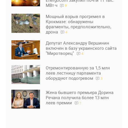
Energocom закупил почти 11 тыс.
МВт·ч
9
Мощный взрыв прогремел в
Крокмазе: обнаружены
фрагменты, предположительно,
дрона
4
Депутат Александру Вершинин
включен в базу украинского сайта
"Миротворец"
4
Отремонтированную за 1,5 млн
леев лестницу парламента
оборудуют подогревом
3
Жена бывшего премьера Дорина
Речана получила более 13 млн
леев премии
1