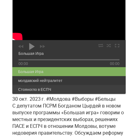
Большая Игра
00:00
00:00
Большая Игра
молдавский нейтралитет
Стояногло в ЕСПЧ
30 окт. 2023 г. #Молдова #Выборы #Бельцы
С депутатом ПСРМ Богданом Цырдей в новом
выпуске программы «Большая игра» говорим о
местных и президентских выборах, решениях
ПАСЕ и ЕСПЧ в отношении Молдовы, вотуме
недоверия правительству. Обсуждаем реформу