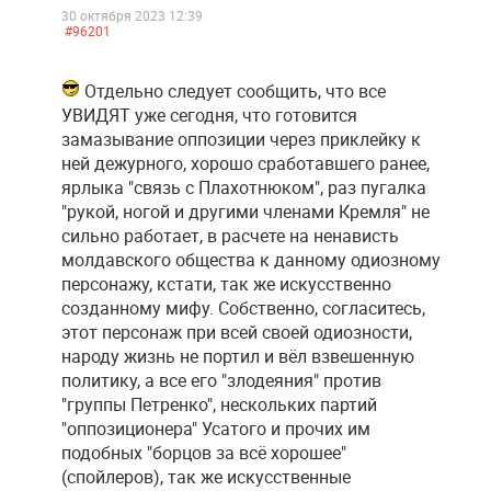
30 октября 2023 12:39
#96201
Отдельно следует сообщить, что все
УВИДЯТ уже сегодня, что готовится
замазывание оппозиции через приклейку к
ней дежурного, хорошо сработавшего ранее,
ярлыка "связь с Плахотнюком", раз пугалка
"рукой, ногой и другими членами Кремля" не
сильно работает, в расчете на ненависть
молдавского общества к данному одиозному
персонажу, кстати, так же искусственно
созданному мифу. Собственно, согласитесь,
этот персонаж при всей своей одиозности,
народу жизнь не портил и вёл взвешенную
политику, а все его "злодеяния" против
"группы Петренко", нескольких партий
"оппозиционера" Усатого и прочих им
подобных "борцов за всё хорошее"
(спойлеров), так же искусственные