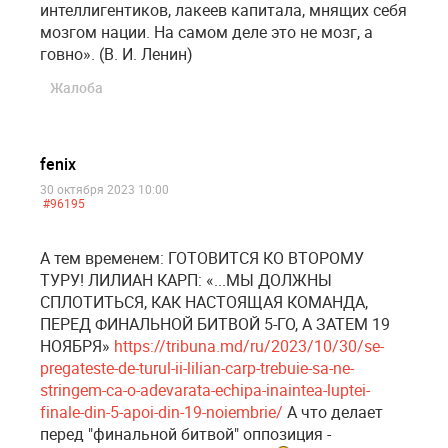
интеллигентиков, лакеев капитала, мнящих себя
мозгом нации. На самом деле это не мозг, а
говно». (В. И. Ленин)
Жалоба
fenix
30 октября 2023 10:00
#96195
А тем временем: ГОТОВИТСЯ КО ВТОРОМУ
ТУРУ! ЛИЛИАН КАРП: «...МЫ ДОЛЖНЫ
СПЛОТИТЬСЯ, КАК НАСТОЯЩАЯ КОМАНДА,
ПЕРЕД ФИНАЛЬНОЙ БИТВОЙ 5-ГО, А ЗАТЕМ 19
НОЯБРЯ»
https://tribuna.md/ru/2023/10/30/se-
pregateste-de-turul-ii-lilian-carp-trebuie-sa-ne-
stringem-ca-o-adevarata-echipa-inaintea-luptei-
finale-din-5-apoi-din-19-noiembrie/
А что делает
перед "финальной битвой" оппозиция -