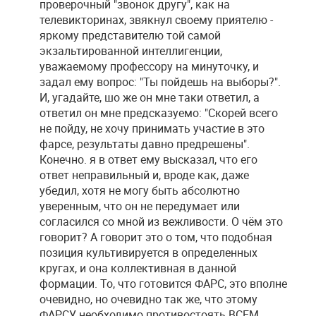
проверочный "звонок другу", как на
телевикторинах, звякнул своему приятелю -
яркому представителю той самой
экзальтированной интеллигенции,
уважаемому профессору на минуточку, и
задал ему вопрос: "Ты пойдешь на выборы?".
И, угадайте, шо же он мне таки ответил, а
ответил он мне предсказуемо: "Скорей всего
не пойду, не хочу принимать участие в это
фарсе, результаты давно предрешены".
Конечно. я в ответ ему высказал, что его
ответ неправильный и, вроде как, даже
убедил, хотя не могу быть абсолютно
уверенным, что он не передумает или
согласился со мной из вежливости. О чём это
говорит? А говорит это о том, что подобная
позиция культивируется в определенных
кругах, и она коллективная в данной
формации. То, что готовится ФАРС, это вполне
очевидно, но очевидно так же, что этому
ФАРСУ необходимо противостоять ВСЕМ