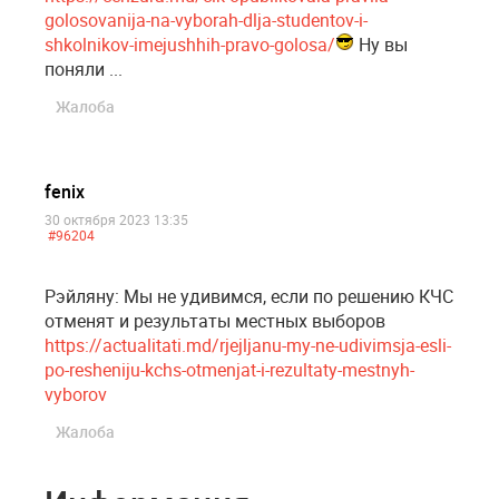
golosovanija-na-vyborah-dlja-studentov-i-
shkolnikov-imejushhih-pravo-golosa/
Ну вы
поняли ...
Жалоба
fenix
30 октября 2023 13:35
#96204
Рэйляну: Мы не удивимся, если по решению КЧС
отменят и результаты местных выборов
https://actualitati.md/rjejljanu-my-ne-udivimsja-esli-
po-resheniju-kchs-otmenjat-i-rezultaty-mestnyh-
vyborov
Жалоба