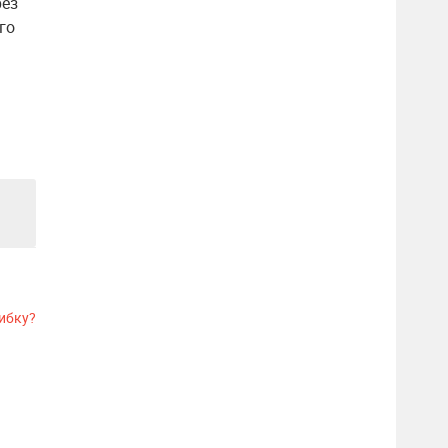
рез
го
ибку?