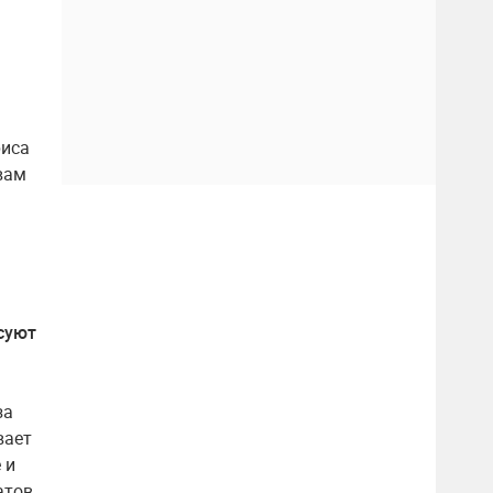
риса
вам
осуют
за
вает
 и
атов,