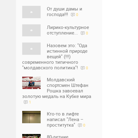
От души дамы и
господа!!!
0
Лирико-культурное
отступление...
0
Назовем это: "Ода
истинной природе
вещей" (!!!)
современного типичного
"молдавского политика"!
0
Молдавский
спортсмен Штефан
Рошка завоевал
золотую медаль на Кубке мира
1
Кто-то в лифте
написал "Лена –
проститутка"
0
80-летние