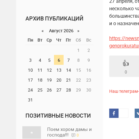
27 апреля, 
несколько ч
большинств
АРХИВ ПУБЛИКАЦИЙ
и о назначе
«
Август 2026 »
https://news
Пн
Вт
Ср
Чт
Пт
Сб
Вс
genprokuratur
1
2
3
4
5
6
7
8
9
👍
10
11
12
13
14
15
16
0
17
18
19
20
21
22
23
24
25
26
27
28
29
30
Наш телеграм
31
ПОЗИТИВНЫЕ НОВОСТИ
Поем хором дамы и
господа!!!
0