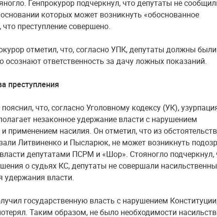
яногло. Генпрокурор подчеркнул, что депутаты не сообщил
а основании которых может возникнуть «обоснованное
, что преступление совершено.
окурор отметил, что, согласно УПК, депутаты должны были
то осознают ответственность за дачу ложных показаний.
ава преступления
пояснил, что, согласно Уголовному кодексу (УК), узурпаци
полагает незаконное удержание власти с нарушением
 и применением насилия. Он отметил, что из обстоятельств
зали Литвиненко и Пысларюк, не может возникнуть подоз
 власти депутатами ПСРМ и «Шор». Стояногло подчеркнул, 
шения о судьях КС, депутаты не совершали насильственны
я удержания власти.
олучил государственную власть с нарушением Конституции,
 потерял. Таким образом, не было необходимости насильст