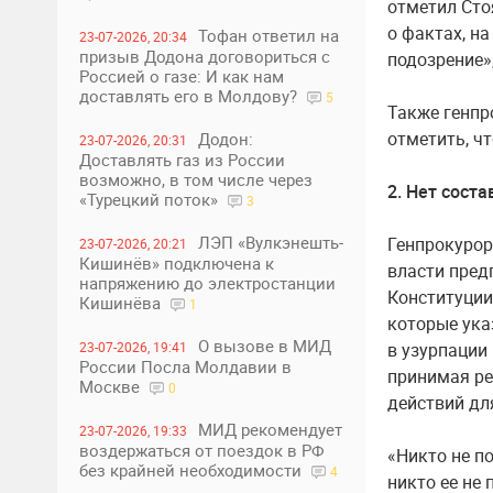
отметил Сто
о фактах, н
Тофан ответил на
23-07-2026, 20:34
призыв Додона договориться с
подозрение»
Россией о газе: И как нам
доставлять его в Молдову?
5
Также генпр
отметить, ч
Додон:
23-07-2026, 20:31
Доставлять газ из России
возможно, в том числе через
2. Нет сост
«Турецкий поток»
3
ЛЭП «Вулкэнешть-
Генпрокурор 
23-07-2026, 20:21
Кишинёв» подключена к
власти пред
напряжению до электростанции
Конституции
Кишинёва
1
которые ука
О вызове в МИД
23-07-2026, 19:41
в узурпации
России Посла Молдавии в
принимая ре
Москве
0
действий дл
МИД рекомендует
23-07-2026, 19:33
воздержаться от поездок в РФ
«Никто не п
без крайней необходимости
4
никто ее не