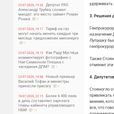
удерживать 
Депутат PAS
23-07-2026, 19:26
Александр Трубка сложил
мандат: его место займет Роман
3. Решения 
Рошка
0
Генпрокурор
Тариф на газ
23-07-2026, 19:17
могут начать менять каждые три
назначение 
месяца: предложение минэнерго
Лупашку бы
0
генпрокурор
Как Раду Мустяца
23-07-2026, 19:15
комментирует фотографию с
Также Стоян
Нае-Симионом Плешка с
отменил эти
заседания ДПМ?
1
Новый премьер
4. Депутато
23-07-2026, 19:08
Василий Тофан и министры
принесли присягу
0
Стояногло от
привлекать к
Более 6 400 леев
18-07-2026, 22:15
в день составляет зарплата
мнения, кот
главы кабинета управляющего
все, что гов
НБМ
10
парламентск