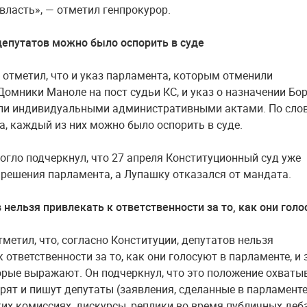
власть», — отметил генпрокурор.
депутатов можно было оспорить в суде
 отметил, что и указ парламента, которым отменили
Домники Маноле на пост судьи КС, и указ о назначении Бо
ли индивидуальными административными актами. По сло
а, каждый из них можно было оспорить в суде.
огло подчеркнул, что 27 апреля Конституционный суд уже
 решения парламента, а Лупашку отказался от мандата.
в нельзя привлекать к ответственности за то, как они гол
метил, что, согласно Конституции, депутатов нельзя
 ответственности за то, как они голосуют в парламенте, и 
орые выражают. Он подчеркнул, что это положение охваты
орят и пишут депутаты (заявления, сделанные в парламенте
их комиссиях, дискурсы, реплики во время публичных деб