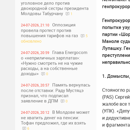
уголовное дело против
генпрокурор
двоюродной сестры президента
Молдовы Табурчану
1
Генпрокурор
Оппозиция
24-07-2026, 21:10
попытке узу
провела протест против
партии «Шор
повышения тарифов на газ
5
Маноле судь
обновлено
Лупашку. Ге
Глава Energocom
24-07-2026, 20:59
преступлени
о «неприличных зарплатах»:
неправильно
«Нужно смотреть не на чужие
расходы, а на собственные
доходы»
0
1. Домыслы,
Память вернулась
24-07-2026, 20:57
Стояногло р
после отставки: Раду Мустяцэ
признал, что подписал
(PAS) Серге
заявление в ДПМ
0
жалобе все 
(УПК). «Деп
В Молдове может
24-07-2026, 20:12
не хватить денег на пенсии:
и дедуктивн
Тофан предложил, где их взять
и фрагмента
6