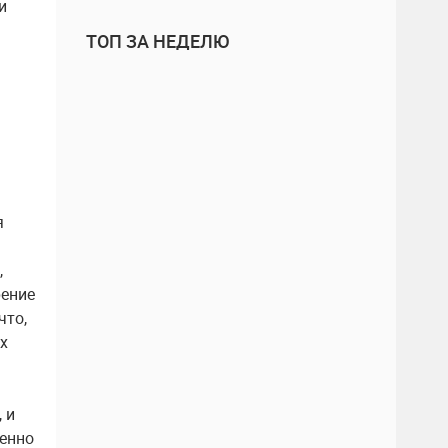
и
ТОП ЗА НЕДЕЛЮ
я
,
рение
что,
х
 и
венно