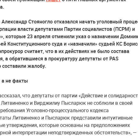
а.
 Александр Стояногло отказался начать уголовный проце
рпации власти депутатами Партии социалистов (ПСРМ) и
», которые 23 апреля отменили указ о назначении Домни
ей Конституционного суда и «назначили» судьей КС Борис
нпрокурор считает, что в их действиях не было состава
я, а обратившиеся в прокуратуру депутаты от PAS
 составили жалобу.
 а не факты
ассказал, что депутаты от партии «Действие и солидарнос
й Литвиненко и Вирджилиу Пысларюк не соблюли в своей
требования Уголовно-процессуального кодекса
утаты Литвиненко и Пысларюк представили интуитивные
ые утверждения, которые основаны на предположениях
рной интерпретации неподтвержденных обстоятельств», —