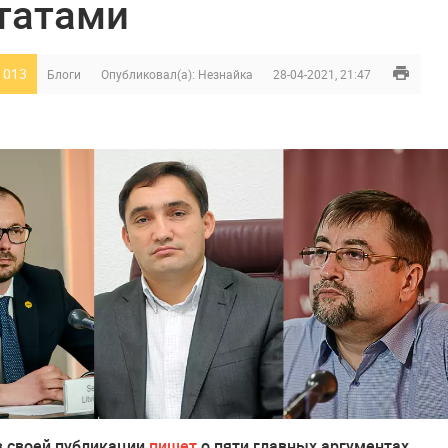
татами
 013
Блоги
Опубликовал(а):
Незнайка
28-04-2021, 21:47
в своей публикации
пишет
о пяти главных аргументах