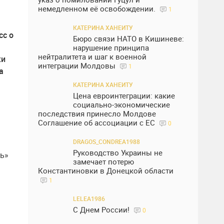
немедленном её освобождении.
1
КАТЕРИНА ХАНЕИТУ
сс о
Бюро связи НАТО в Кишиневе:
нарушение принципа
нейтралитета и шаг к военной
ки
интеграции Молдовы
1
а
КАТЕРИНА ХАНЕИТУ
Цена евроинтеграции: какие
социально-экономические
последствия принесло Молдове
Соглашение об ассоциации с ЕС
0
DRAGOS_CONDREA1988
Руководство Украины не
ть»
замечает потерю
Константиновки в Донецкой области
1
LELEA1986
С Днем России!
0