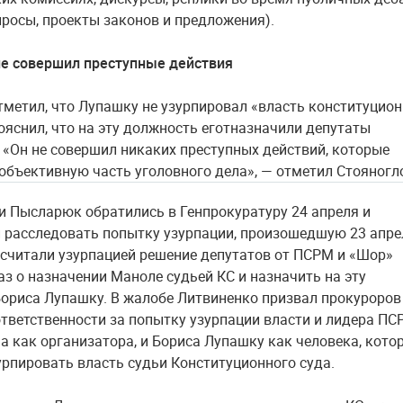
просы, проекты законов и предложения).
не совершил преступные действия
тметил, что Лупашку не узурпировал «власть конституцио
пояснил, что на эту должность еготназначили депутаты
 «Он не совершил никаких преступных действий, которые
объективную часть уголовного дела», — отметил Стояногл
и Пысларюк обратились в Генпрокуратуру 24 апреля и
 расследовать попытку узурпации, произошедшую 23 апре
считали узурпацией решение депутатов от ПСРМ и «Шор»
аз о назначении Маноле судьей КС и назначить на эту
ориса Лупашку. В жалобе Литвиненко призвал прокуроров
ответственности за попытку узурпации власти и лидера П
а как организатора, и Бориса Лупашку как человека, кото
урпировать власть судьи Конституционного суда.