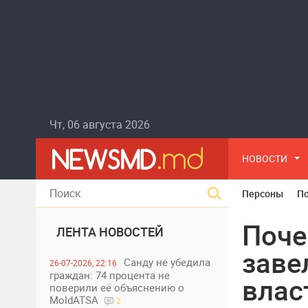
Чт, 06 августа 2026
НОВОСТИ
Персоны
П
Поче
ЛЕНТА НОВОСТЕЙ
заве
Санду не убедила
26-07-2026, 22:16
граждан: 74 процента не
влас
поверили её объяснению о
MoldATSA
2