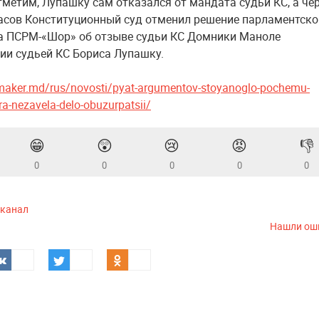
отметим, Лупашку сам отказался от мандата судьи КС, а че
асов Конституционный суд отменил решение парламентско
а ПСРМ-«Шор» об отзыве судьи КС Домники Маноле
нии судьей КС Бориса Лупашку.
maker.md/rus/novosti/pyat-argumentov-stoyanoglo-pochemu-
a-nezavela-delo-obuzurpatsii/
😁
😲
😢
😡
👎
0
0
0
0
0
-канал
Нашли ош