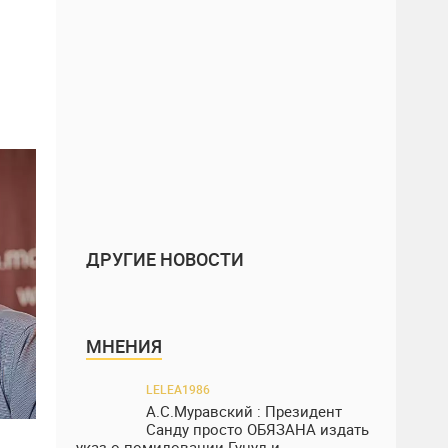
ДРУГИЕ НОВОСТИ
МНЕНИЯ
LELEA1986
А.С.Муравский : Президент
Санду просто ОБЯЗАНА издать
указ о помиловании Гуцул и