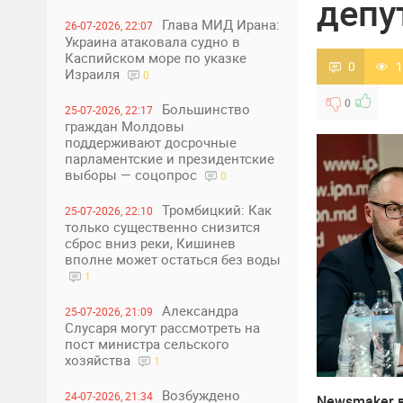
депу
Глава МИД Ирана:
26-07-2026, 22:07
Украина атаковала судно в
Каспийском море по указке
0
1
Израиля
0
0
Большинство
25-07-2026, 22:17
граждан Молдовы
поддерживают досрочные
парламентские и президентские
выборы — соцопрос
0
Тромбицкий: Как
25-07-2026, 22:10
только существенно снизится
сброс вниз реки, Кишинев
вполне может остаться без воды
1
Александра
25-07-2026, 21:09
Слусаря могут рассмотреть на
пост министра сельского
хозяйства
1
Возбуждено
24-07-2026, 21:34
Newsmaker 