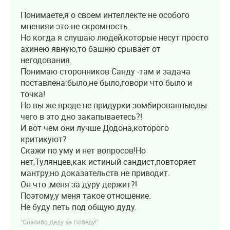
Понимаете,я о своем интеллекте не особого
мненияи это-не скромность.
Но когда я слушаю людей,которые несут просто
ахинею явную,то башню срывает от
негодования.
Понимаю сторонников Санду -там и задача
поставлена:было,не было,говори что было и
точка!
Но вы же вроде не придурки зомбированные,вы
чего в это дно закапываетесь?!
И вот чем они лучше Додона,которого
критикуют?
Скажи по уму и нет вопросов!Но
нет,Тулянцев,как истиный сандист,повторяет
мантру,но доказательств не приводит.
Он что ,меня за дуру держит?!
Поэтому,у меня такое отношение.
Не буду петь под общую дуду.
"Спасибо Деду за Победу!"