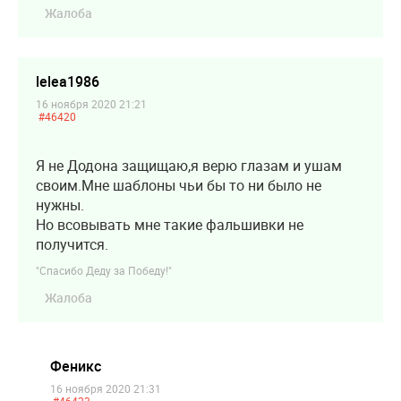
Жалоба
lelea1986
16 ноября 2020 21:21
#46420
Я не Додона защищаю,я верю глазам и ушам
своим.Мне шаблоны чьи бы то ни было не
нужны.
Но всовывать мне такие фальшивки не
получится.
"Спасибо Деду за Победу!"
Жалоба
Феникс
16 ноября 2020 21:31