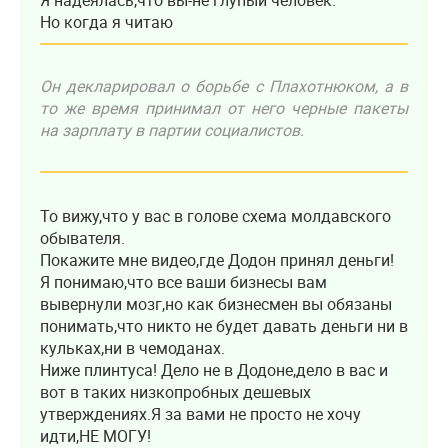
Я надеялась,что вы-не глупый человек.
Но когда я читаю
Он декларировал о борьбе с Плахотнюком, а в
то же время принимал от него черные пакеты
на зарплату в партии социалистов.
То вижу,что у вас в голове схема молдавского
обывателя.
Покажите мне видео,где Додон принял деньги!
Я понимаю,что все ваши бизнесы вам
вывернули мозг,но как бизнесмен вы обязаны
понимать,что никто не будет давать деньги ни в
кульках,ни в чемоданах.
Ниже плинтуса! Дело не в Додоне,дело в вас и
вот в таких низкопробных дешевых
утверждениях.Я за вами не просто не хочу
идти,НЕ МОГУ!