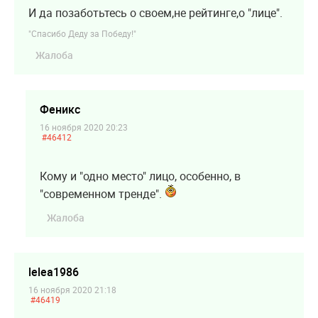
И да позаботьтесь о своем,не рейтинге,о "лице".
"Спасибо Деду за Победу!"
Жалоба
Феникс
16 ноября 2020 20:23
#46412
Кому и "одно место" лицо, особенно, в
"современном тренде".
Жалоба
lelea1986
16 ноября 2020 21:18
#46419