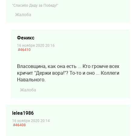
"Спасибо Деду за Победу!"
Жалоба
Феникс
16 ноября 2020 20:16
#46410
Власовщина, как она есть ... Кто громче всех
кричит "Держи вора!"? То-то и оно ... Коллеги
Навального.
Жалоба
lelea1986
16 ноября 2020 20:14
#46408