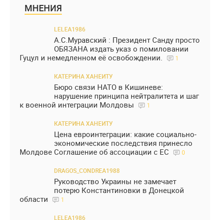
МНЕНИЯ
LELEA1986
А.С.Муравский : Президент Санду просто
ОБЯЗАНА издать указ о помиловании
Гуцул и немедленном её освобождении.
1
КАТЕРИНА ХАНЕИТУ
Бюро связи НАТО в Кишиневе:
нарушение принципа нейтралитета и шаг
к военной интеграции Молдовы
1
КАТЕРИНА ХАНЕИТУ
Цена евроинтеграции: какие социально-
экономические последствия принесло
Молдове Соглашение об ассоциации с ЕС
0
DRAGOS_CONDREA1988
Руководство Украины не замечает
потерю Константиновки в Донецкой
области
1
LELEA1986