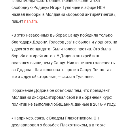
Глава молдавского общественного совета «За
свободную Родину» Игорь Тулянцев в эфире НСН
назвал выборы в Молдавии «борьбой антирейтингов»,
пишет
nsn.fm
.
«В этих незаконных выборах Санду победила только
благодаря Додону. Голосов „за“ не было ни у одного, ни
у другого кандидата. Были голоса против. Это была
борьба антирейтингов. У Додона антирейтинг
оказался выше, чем у Санду. Никто не шел голосовать
за Додона. Шли голосовать против Санду. Точно так
же и с другой стороны», — сказал Тулянцев.
Поражение Додона он объяснил тем, что президент
Молдавии дискредитировал себя и выбранный курс:
политик не выполнил обещания, данные в 2016-м году.
«Например, связь с Владом Плахотнюком. Он
декларировал о борьбе с Плахотнюком, а в то же