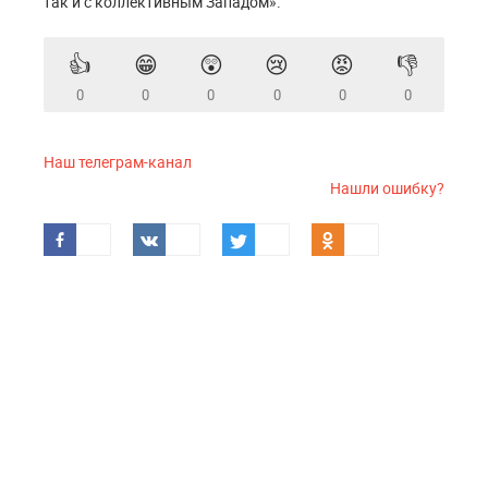
так и с коллективным Западом».
👍
😁
😲
😢
😡
👎
0
0
0
0
0
0
Наш телеграм-канал
Нашли ошибку?