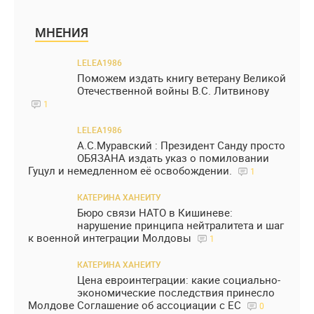
МНЕНИЯ
LELEA1986
Поможем издать книгу ветерану Великой
Отечественной войны В.С. Литвинову
1
LELEA1986
А.С.Муравский : Президент Санду просто
ОБЯЗАНА издать указ о помиловании
Гуцул и немедленном её освобождении.
1
КАТЕРИНА ХАНЕИТУ
Бюро связи НАТО в Кишиневе:
нарушение принципа нейтралитета и шаг
к военной интеграции Молдовы
1
КАТЕРИНА ХАНЕИТУ
Цена евроинтеграции: какие социально-
экономические последствия принесло
Молдове Соглашение об ассоциации с ЕС
0