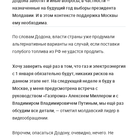
Додона заботят и иные вопросы, в частности —
назначенные на будущий год выборы президента
Молдавии. И в этом контексте поддержка Москвы
ему необходима.
По словам Додона, власти страны уже продумали
альтернативные варианты на случай, если поставки
голубого топлива из РФ не удастся продлить.
Хочу заверить ещё раз в том, что газ и электроэнергия
с 1 января обязательно будут, никаких рисков на
данном этапе нет. На следующей неделе я буду в
Москве, у меня предусмотрена встреча с
руководством «Газпрома» Алексеем Миллером и с
Владимиром Владимировичем Путиным, мы ещё раз
обсудим все детали
, — отметил молдавский лидер в
видеообращении.
Впрочем, опасаться Додону, очевидно, нечего. Не