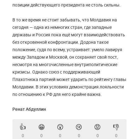
позиции действующего президента не столь сильны.
В то же время не стоит забывать, что Молдавия на
сегодня — одна из немногих стран, где западные
державы и Россия пока ещё могут взаимодействовать
без откровенной конфронтации. Додона такое
положение, судя по всему, устраивает: умело лавируя
между Западом и Москвой, он сохраняет свой пост,
несмотря на многочисленные внутриполитические
кризисы. Однако союз с поддерживающей
Плахотнюка партией может ударить по рейтингу главы
Молдавии. В этих условиях демонстрация лояльности
по отношению к РФ для него крайне важна.
Ренат Абдуллин
👍
😁
😲
😢
😡
👎
0
0
0
0
0
0