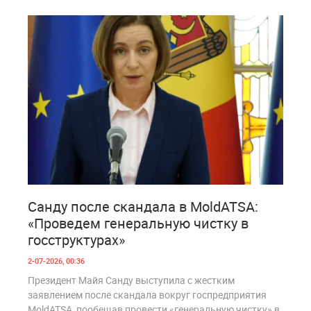
1
185
Санду после скандала в MoldATSA:
«Проведем генеральную чистку в
госструктурах»
2-07-2026, 00:36
Президент Майя Санду выступила с жестким
заявлением после скандала вокруг госпредприятия
MoldATSA, пообещав провести «генеральную чистку» в