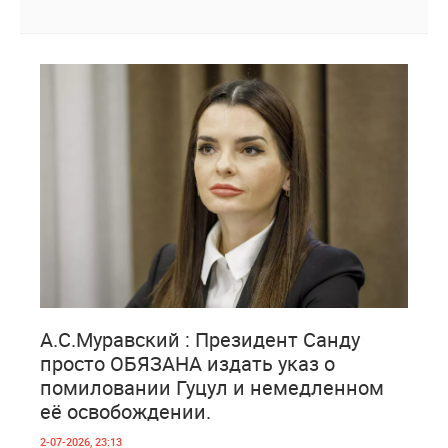
1
293
А.С.Муравский : Президент Санду
просто ОБЯЗАНА издать указ о
помиловании Гуцул и немедленном
её освобождении.
2-07-2026, 23:13