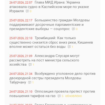
Глава МИД Ирана: Украина
26-07-2026, 22:07
атаковала судно в Каспийском море по указке
Израиля
0
Большинство граждан Молдовы
25-07-2026, 22:17
поддерживают досрочные парламентские и
президентские выборы — соцопрос
0
Тромбицкий: Как только
25-07-2026, 22:10
существенно снизится сброс вниз реки, Кишинев
вполне может остаться без воды
1
Александра Слусаря могут
25-07-2026, 21:09
рассмотреть на пост министра сельского
хозяйства
1
Возбуждено уголовное дело против
24-07-2026, 21:34
двоюродной сестры президента Молдовы
Табурчану
1
Оппозиция провела протест против
24-07-2026, 21:10
повышения тарифов на газ
обновлено
5
Глава Energocom о «неприличных