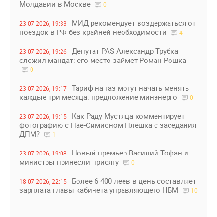
Молдавии в Москве
0
МИД рекомендует воздержаться от
23-07-2026, 19:33
поездок в РФ без крайней необходимости
4
Депутат PAS Александр Трубка
23-07-2026, 19:26
сложил мандат: его место займет Роман Рошка
0
Тариф на газ могут начать менять
23-07-2026, 19:17
каждые три месяца: предложение минэнерго
0
Как Раду Мустяца комментирует
23-07-2026, 19:15
фотографию с Нае-Симионом Плешка с заседания
ДПМ?
1
Новый премьер Василий Тофан и
23-07-2026, 19:08
министры принесли присягу
0
Более 6 400 леев в день составляет
18-07-2026, 22:15
зарплата главы кабинета управляющего НБМ
10