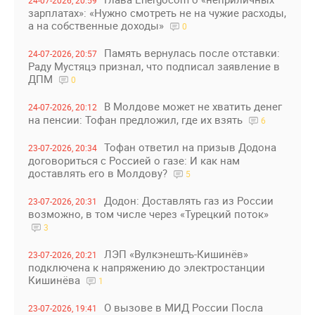
24-07-2026, 20:59
зарплатах»: «Нужно смотреть не на чужие расходы,
а на собственные доходы»
0
Память вернулась после отставки:
24-07-2026, 20:57
Раду Мустяцэ признал, что подписал заявление в
ДПМ
0
В Молдове может не хватить денег
24-07-2026, 20:12
на пенсии: Тофан предложил, где их взять
6
Тофан ответил на призыв Додона
23-07-2026, 20:34
договориться с Россией о газе: И как нам
доставлять его в Молдову?
5
Додон: Доставлять газ из России
23-07-2026, 20:31
возможно, в том числе через «Турецкий поток»
3
ЛЭП «Вулкэнешть-Кишинёв»
23-07-2026, 20:21
подключена к напряжению до электростанции
Кишинёва
1
О вызове в МИД России Посла
23-07-2026, 19:41