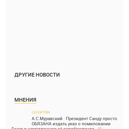
ДРУГИЕ НОВОСТИ
МНЕНИЯ
LELEA1986
А.С.Муравский : Президент Санду просто
ОБЯЗАНА издать указ о помиловании
Гуцул и немедленном её освобождении.
1