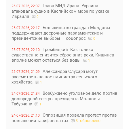
Глава МИД Ирана: Украина
26-07-2026, 22:07
атаковала судно в Каспийском море по указке
Израиля
0
Большинство граждан Молдовы
25-07-2026, 22:17
поддерживают досрочные парламентские и
президентские выборы — соцопрос
0
Тромбицкий: Как только
25-07-2026, 22:10
существенно снизится сброс вниз реки, Кишинев
вполне может остаться без воды
1
Александра Слусаря могут
25-07-2026, 21:09
рассмотреть на пост министра сельского
хозяйства
1
Возбуждено уголовное дело против
24-07-2026, 21:34
двоюродной сестры президента Молдовы
Табурчану
1
Оппозиция провела протест против
24-07-2026, 21:10
повышения тарифов на газ
обновлено
5