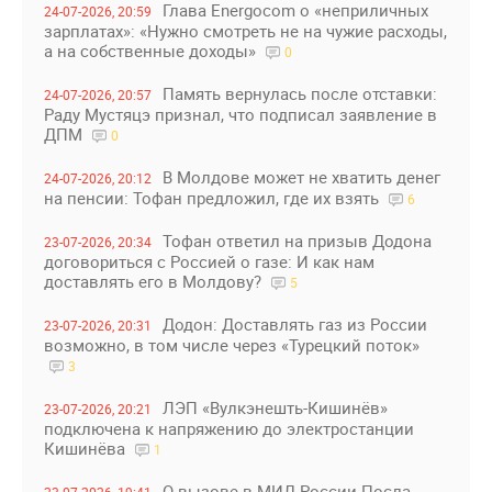
Глава Energocom о «неприличных
24-07-2026, 20:59
зарплатах»: «Нужно смотреть не на чужие расходы,
а на собственные доходы»
0
Память вернулась после отставки:
24-07-2026, 20:57
Раду Мустяцэ признал, что подписал заявление в
ДПМ
0
В Молдове может не хватить денег
24-07-2026, 20:12
на пенсии: Тофан предложил, где их взять
6
Тофан ответил на призыв Додона
23-07-2026, 20:34
договориться с Россией о газе: И как нам
доставлять его в Молдову?
5
Додон: Доставлять газ из России
23-07-2026, 20:31
возможно, в том числе через «Турецкий поток»
3
ЛЭП «Вулкэнешть-Кишинёв»
23-07-2026, 20:21
подключена к напряжению до электростанции
Кишинёва
1
О вызове в МИД России Посла