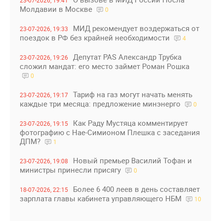
23-07-2026, 19:41
Молдавии в Москве
0
МИД рекомендует воздержаться от
23-07-2026, 19:33
поездок в РФ без крайней необходимости
4
Депутат PAS Александр Трубка
23-07-2026, 19:26
сложил мандат: его место займет Роман Рошка
0
Тариф на газ могут начать менять
23-07-2026, 19:17
каждые три месяца: предложение минэнерго
0
Как Раду Мустяца комментирует
23-07-2026, 19:15
фотографию с Нае-Симионом Плешка с заседания
ДПМ?
1
Новый премьер Василий Тофан и
23-07-2026, 19:08
министры принесли присягу
0
Более 6 400 леев в день составляет
18-07-2026, 22:15
зарплата главы кабинета управляющего НБМ
10