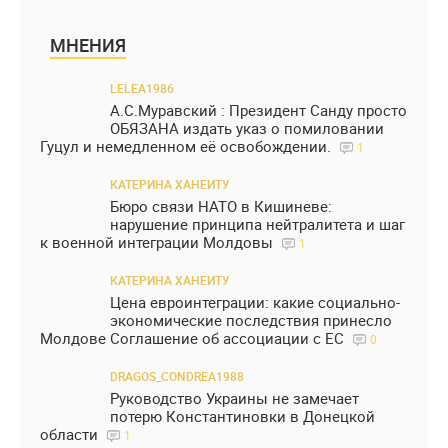
МНЕНИЯ
LELEA1986
А.С.Муравский : Президент Санду просто
ОБЯЗАНА издать указ о помиловании
Гуцул и немедленном её освобождении.
1
КАТЕРИНА ХАНЕИТУ
Бюро связи НАТО в Кишиневе:
нарушение принципа нейтралитета и шаг
к военной интеграции Молдовы
1
КАТЕРИНА ХАНЕИТУ
Цена евроинтеграции: какие социально-
экономические последствия принесло
Молдове Соглашение об ассоциации с ЕС
0
DRAGOS_CONDREA1988
Руководство Украины не замечает
потерю Константиновки в Донецкой
области
1