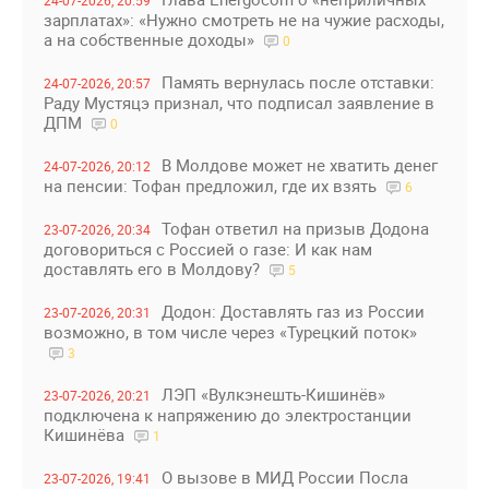
24-07-2026, 20:59
зарплатах»: «Нужно смотреть не на чужие расходы,
а на собственные доходы»
0
Память вернулась после отставки:
24-07-2026, 20:57
Раду Мустяцэ признал, что подписал заявление в
ДПМ
0
В Молдове может не хватить денег
24-07-2026, 20:12
на пенсии: Тофан предложил, где их взять
6
Тофан ответил на призыв Додона
23-07-2026, 20:34
договориться с Россией о газе: И как нам
доставлять его в Молдову?
5
Додон: Доставлять газ из России
23-07-2026, 20:31
возможно, в том числе через «Турецкий поток»
3
ЛЭП «Вулкэнешть-Кишинёв»
23-07-2026, 20:21
подключена к напряжению до электростанции
Кишинёва
1
О вызове в МИД России Посла
23-07-2026, 19:41