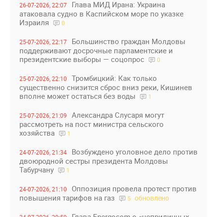
Глава МИД Ирана: Украина
26-07-2026, 22:07
атаковала судно в Каспийском море по указке
Израиля
0
Большинство граждан Молдовы
25-07-2026, 22:17
поддерживают досрочные парламентские и
президентские выборы — соцопрос
0
Тромбицкий: Как только
25-07-2026, 22:10
существенно снизится сброс вниз реки, Кишинев
вполне может остаться без воды
1
Александра Слусаря могут
25-07-2026, 21:09
рассмотреть на пост министра сельского
хозяйства
1
Возбуждено уголовное дело против
24-07-2026, 21:34
двоюродной сестры президента Молдовы
Табурчану
1
Оппозиция провела протест против
24-07-2026, 21:10
повышения тарифов на газ
обновлено
5
Глава Energocom о «неприличных