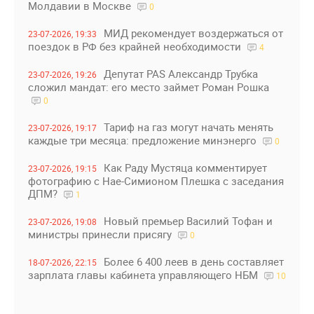
Молдавии в Москве
0
МИД рекомендует воздержаться от
23-07-2026, 19:33
поездок в РФ без крайней необходимости
4
Депутат PAS Александр Трубка
23-07-2026, 19:26
сложил мандат: его место займет Роман Рошка
0
Тариф на газ могут начать менять
23-07-2026, 19:17
каждые три месяца: предложение минэнерго
0
Как Раду Мустяца комментирует
23-07-2026, 19:15
фотографию с Нае-Симионом Плешка с заседания
ДПМ?
1
Новый премьер Василий Тофан и
23-07-2026, 19:08
министры принесли присягу
0
Более 6 400 леев в день составляет
18-07-2026, 22:15
зарплата главы кабинета управляющего НБМ
10