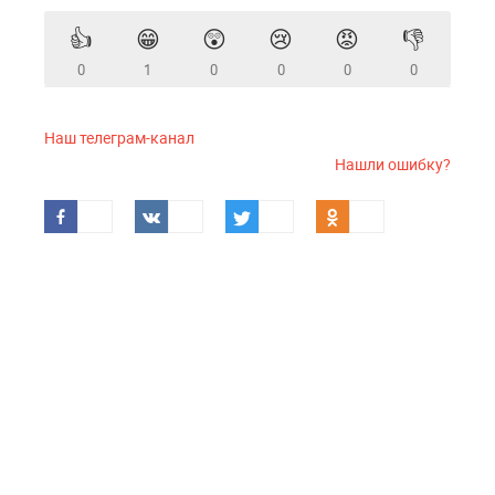
👍
😁
😲
😢
😡
👎
0
1
0
0
0
0
Наш телеграм-канал
Нашли ошибку?