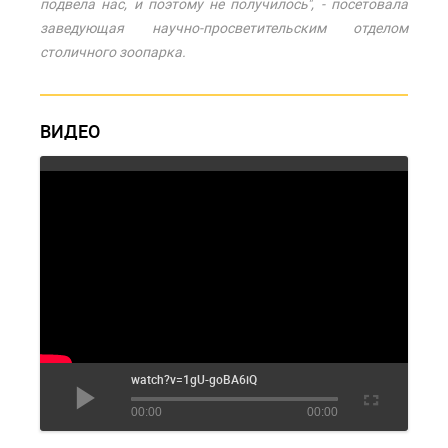
подвела нас, и поэтому не получилось", - посетовала
заведующая научно-просветительским отделом
столичного зоопарка.
ВИДЕО
watch?v=1gU-goBA6iQ
00:00
00:00