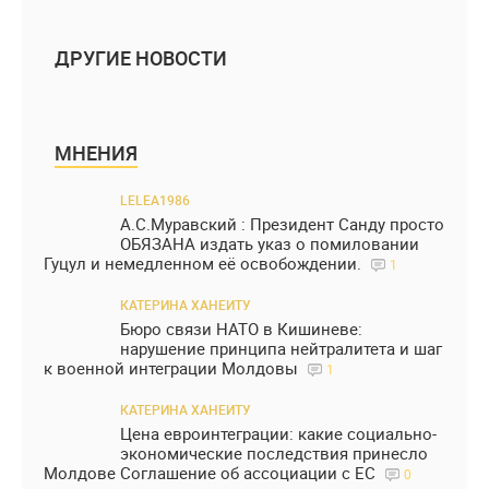
ДРУГИЕ НОВОСТИ
МНЕНИЯ
LELEA1986
А.С.Муравский : Президент Санду просто
ОБЯЗАНА издать указ о помиловании
Гуцул и немедленном её освобождении.
1
КАТЕРИНА ХАНЕИТУ
Бюро связи НАТО в Кишиневе:
нарушение принципа нейтралитета и шаг
к военной интеграции Молдовы
1
КАТЕРИНА ХАНЕИТУ
Цена евроинтеграции: какие социально-
экономические последствия принесло
Молдове Соглашение об ассоциации с ЕС
0