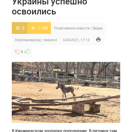
Украины успешно
освоились
0
1 190
Позитивные новости
/
Видео
Опубликовал(а):
newsmd
3-04-2021, 17:13
0
В Кишиневском зоопарке пополнение. В пятницу там