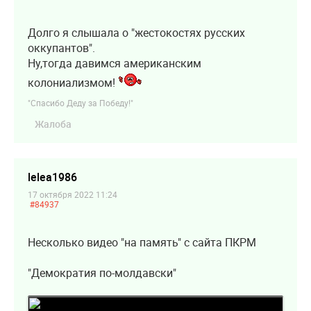
Долго я слышала о "жестокостях русских
оккупантов".
Ну,тогда давимся американским
колониализмом!
"Спасибо Деду за Победу!"
Жалоба
lelea1986
17 октября 2022 11:24
#84937
Несколько видео "на память" с сайта ПКРМ
"Демократия по-молдавски"