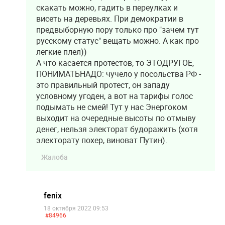
скакать можно, гадить в переулках и
висеть на деревьях. При демократии в
предвыборную пору только про "зачем тут
русскому статус" вещать можно. А как про
легкие плел))
А что касается протестов, то ЭТОДРУГОЕ,
ПОНИМАТЬНАДО: чучело у посольства РФ -
это правильный протест, он западу
условному угоден, а вот на тарифы голос
подымать не смей! Тут у нас Энергоком
выходит на очередные высоты по отмыву
денег, нельзя электорат будоражить (хотя
электорату похер, виноват Путин).
Жалоба
fenix
18 октября 2022 09:53
#84966