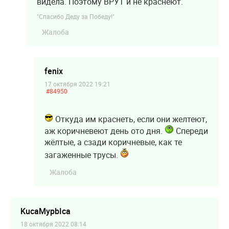
видела. Поэтому ВРУТ и не краснеют.
"Спасибо Деду за Победу!"
Жалоба
fenix
17 октября 2022 19:21
#84950
Откуда им краснеть, если они желтеют,
аж коричневеют день ото дня.
Спереди
жёлтые, а сзади коричневые, как те
загаженные трусы.
Жалоба
KucaMypbIca
18 октября 2022 08:14