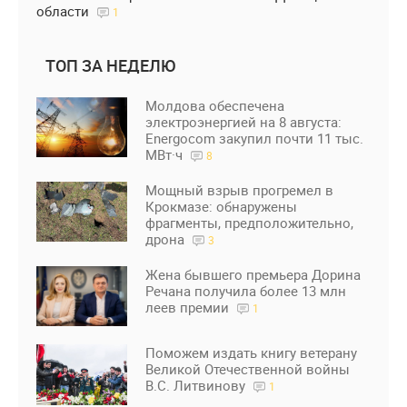
области
1
ТОП ЗА НЕДЕЛЮ
Молдова обеспечена
электроэнергией на 8 августа:
Energocom закупил почти 11 тыс.
МВт·ч
8
Мощный взрыв прогремел в
Крокмазе: обнаружены
фрагменты, предположительно,
дрона
3
Жена бывшего премьера Дорина
Речана получила более 13 млн
леев премии
1
Поможем издать книгу ветерану
Великой Отечественной войны
В.С. Литвинову
1