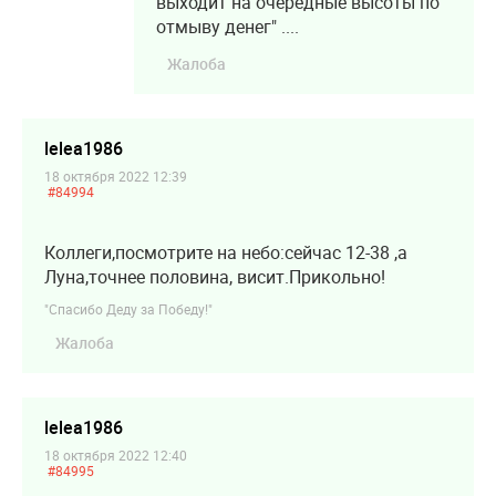
выходит на очередные высоты по
отмыву денег" ....
Жалоба
lelea1986
18 октября 2022 12:39
#84994
Коллеги,посмотрите на небо:сейчас 12-38 ,а
Луна,точнее половина, висит.Прикольно!
"Спасибо Деду за Победу!"
Жалоба
lelea1986
18 октября 2022 12:40
#84995