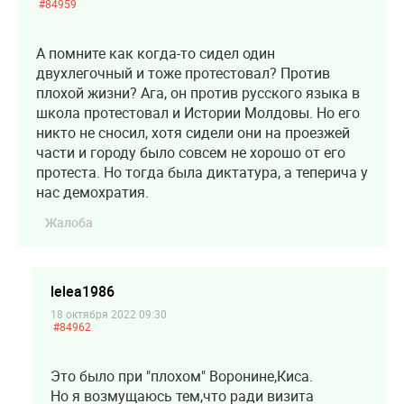
#84959
А помните как когда-то сидел один
двухлегочный и тоже протестовал? Против
плохой жизни? Ага, он против русского языка в
школа протестовал и Истории Молдовы. Но его
никто не сносил, хотя сидели они на проезжей
части и городу было совсем не хорошо от его
протеста. Но тогда была диктатура, а теперича у
нас демохратия.
Жалоба
lelea1986
18 октября 2022 09:30
#84962
Это было при "плохом" Воронине,Киса.
Но я возмущаюсь тем,что ради визита