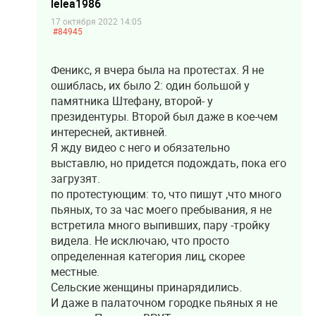
lelea1986
17 октября 2022 14:05
#84945
Феникс, я вчера была на протестах. Я не
ошиблась, их было 2: один большой у
памятника Штефану, второй- у
президентуры. Второй был даже в кое-чем
интересней, активней.
Я жду видео с него и обязательно
выставлю, но придется подождать, пока его
загрузят.
по протестующим: то, что пишут ,что много
пьяных, то за час моего пребывания, я не
встретила много выпивших, пару -тройку
видела. Не исключаю, что просто
определенная категория лиц, скорее
местные.
Сельские женщины принарядились.
И даже в палаточном городке пьяных я не