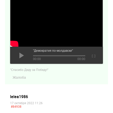
"Демократия по-молдавски"
00:00
00:00
"Спасибо Деду за Победу!"
Жалоба
lelea1986
17 октября 2022 11:26
#84938