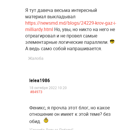
Я тут давеча весьма интересный
материал выкладывал
https://newsmd.md/blogs/24229-krov-gaz-i-
milliardy.html
Но, увы, но никто на него не
отреагировал и не провел самые
элементарные логические параллели.
А ведь само собой напрашивается.
Жалоба
lelea1986
18 октября 2022 10:20
#84973
Феникс, я прочла этот блог, но какое
отношение он имеет к этой теме? без
обид.
"Спасибо Деду за Победу!"