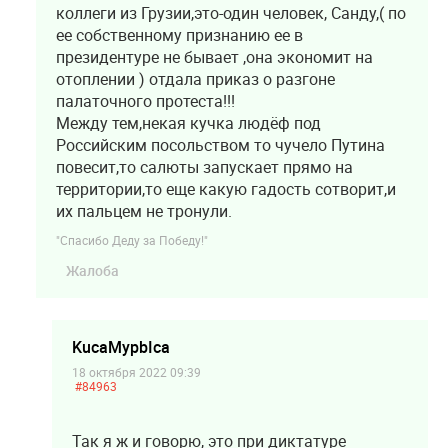
коллеги из Грузии,это-один человек, Санду,( по
ее собственному признанию ее в
президентуре не бывает ,она экономит на
отоплении ) отдала приказ о разгоне
палаточного протеста!!!
Между тем,некая кучка людёф под
Российским посольством то чучело Путина
повесит,то салюты запускает прямо на
территории,то еще какую гадость сотворит,и
их пальцем не тронули.
"Спасибо Деду за Победу!"
Жалоба
KucaMypbIca
18 октября 2022 09:39
#84963
Так я ж и говорю, это при диктатуре