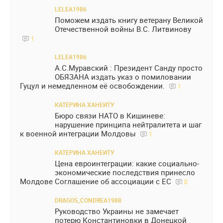
LELEA1986
Поможем издать книгу ветерану Великой
Отечественной войны В.С. Литвинову
1
LELEA1986
А.С.Муравский : Президент Санду просто
ОБЯЗАНА издать указ о помиловании
Гуцул и немедленном её освобождении.
1
КАТЕРИНА ХАНЕИТУ
Бюро связи НАТО в Кишиневе:
нарушение принципа нейтралитета и шаг
к военной интеграции Молдовы
1
КАТЕРИНА ХАНЕИТУ
Цена евроинтеграции: какие социально-
экономические последствия принесло
Молдове Соглашение об ассоциации с ЕС
0
DRAGOS_CONDREA1988
Руководство Украины не замечает
потерю Константиновки в Донецкой