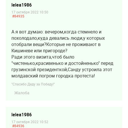
lelea1986
17 октября 2022 10:50
#84935
А я вот думаю: вечером,когда стемнело и
похолодало,куда девались люди,у которых
отобрали вещи?Которые не проживают в
Кишиневе или пригороде?
Ради этого визита,чтоб было
"чистенько,красивенько и достойненько" перед
грузинской президенткой,Санду устроила этот
молдавский погром городка протеста!
"Спасибо Деду за Победу!"
Жалоба
lelea1986
17 октября 2022 10:52
#84936