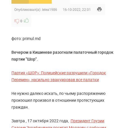
Опубликовал(а):
lelea1986
16-10-2022, 22:01
0
фото: primul.md
Вечером в Кишиневе разогнали палаточный городок
партии "Шор".
Партия «ШОР»: Полицейские разрушили «Городок
Перемен», насильно эвакуировав все палатки
Не нужно далеко искать, по чьему распоряжению
произошел произвол в отношении протестующих
граждан.
Завтра , 17 октября 2022 года,
Президент Грузии
Саломе Зурабишвили посетит Молдову с рабочим