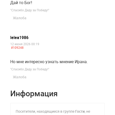
Дай то Бог!
"Спасибо Деду за Победу!"
Жалоба
lelea1986
12 июня 2026 00:19
#109248
Но мне интересно узнать мнение Ирана.
"Спасибо Деду за Победу!"
Жалоба
Информация
Посетители, находящиеся в группе
Гости
, не