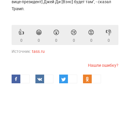
вице-президент] Джей Ди [Вэнс] будет там", - сказал
Трамп.
👍
😁
😲
😢
😡
👎
0
0
0
0
0
0
Источник:
tass.ru
Нашли ошибку?