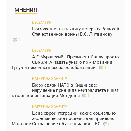
МНЕНИЯ
LELEA1986
Поможем издать книгу ветерану Великой
Отечественной войны В.С. Литвинову
1
LELEA1986
А.С.Муравский : Президент Санду просто
ОБЯЗАНА издать указ о помиловании
Гуцул и немедленном её освобождении.
1
КАТЕРИНА ХАНЕИТУ
Бюро связи НАТО в Кишиневе:
нарушение принципа нейтралитета и шаг
к военной интеграции Молдовы
1
КАТЕРИНА ХАНЕИТУ
Цена евроинтеграции: какие социально-
экономические последствия принесло
Молдове Соглашение об ассоциации с ЕС
0