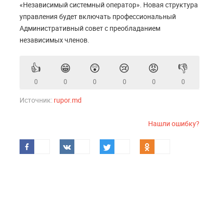
«Независимый системный оператор». Новая структура
управления будет включать профессиональный
Административный совет с преобладанием
независимых членов.
👍
😁
😲
😢
😡
👎
0
0
0
0
0
0
Источник:
rupor.md
Нашли ошибку?