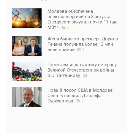
Молдова обеспечена
электроэнергией на 8 августа:
Energocom закупил почти 11 тыс.
МВт·ч
8
Жена бывшего премьера Дорина
Речана получила более 13 млн
леев премии
1
Поможем издать книгу ветерану
Великой Отечественной войны
В.С. Литвинову
1
Новый посол США в Молдове:
Сенат утвердил Джозефа
Буркхалтера
0