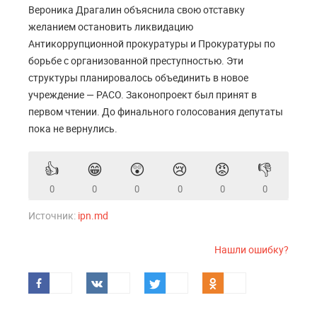
Вероника Драгалин объяснила свою отставку
желанием остановить ликвидацию
Антикоррупционной прокуратуры и Прокуратуры по
борьбе с организованной преступностью. Эти
структуры планировалось объединить в новое
учреждение — PACO. Законопроект был принят в
первом чтении. До финального голосования депутаты
пока не вернулись.
👍
😁
😲
😢
😡
👎
0
0
0
0
0
0
Источник:
ipn.md
Нашли ошибку?