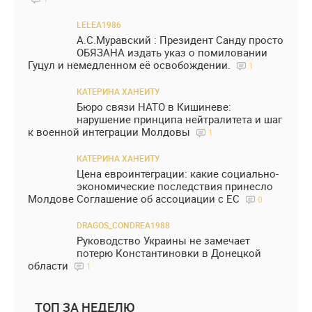
LELEA1986
А.С.Муравский : Президент Санду просто
ОБЯЗАНА издать указ о помиловании
Гуцул и немедленном её освобождении.
1
КАТЕРИНА ХАНЕИТУ
Бюро связи НАТО в Кишиневе:
нарушение принципа нейтралитета и шаг
к военной интеграции Молдовы
1
КАТЕРИНА ХАНЕИТУ
Цена евроинтеграции: какие социально-
экономические последствия принесло
Молдове Соглашение об ассоциации с ЕС
0
DRAGOS_CONDREA1988
Руководство Украины не замечает
потерю Константиновки в Донецкой
области
1
ТОП ЗА НЕДЕЛЮ