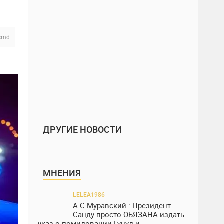
smd
ДРУГИЕ НОВОСТИ
МНЕНИЯ
LELEA1986
А.С.Муравский : Президент
Санду просто ОБЯЗАНА издать
указ о помиловании Гуцул и