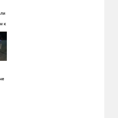
али
м к
не
ны
ков