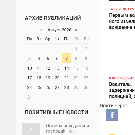
14-12-2018, 13:5
Первым во
АРХИВ ПУБЛИКАЦИЙ
кого изъял
вождение 
«
Август 2026 »
состоянии
Пн
Вт
Ср
Чт
Пт
Сб
Вс
алкогольн
опьянения,
1
2
житель Гл
3
4
5
6
7
8
9
10
11
12
13
14
15
16
17
18
19
20
21
22
23
8-06-2020, 12:42
Водитель,
24
25
26
27
28
29
30
задержан
полицией, 
31
лишен прав
Войти через
управление
ПОЗИТИВНЫЕ НОВОСТИ
Поем хором дамы и
господа!!!
0