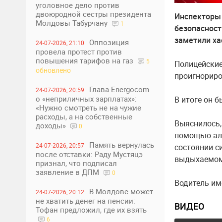
уголовное дело против
двоюродной сестры президента
Инспекторы
Молдовы Табурчану
1
безопасност
заметили ха
Оппозиция
24-07-2026, 21:10
провела протест против
повышения тарифов на газ
5
Полицейские
обновлено
проигнориро
Глава Energocom
24-07-2026, 20:59
о «неприличных зарплатах»:
В итоге он 
«Нужно смотреть не на чужие
расходы, а на собственные
Выяснилось, 
доходы»
0
помощью алк
Память вернулась
24-07-2026, 20:57
состоянии с
после отставки: Раду Мустяцэ
выдыхаемом 
признал, что подписал
заявление в ДПМ
0
Водитель им
В Молдове может
24-07-2026, 20:12
не хватить денег на пенсии:
ВИДЕО
Тофан предложил, где их взять
6