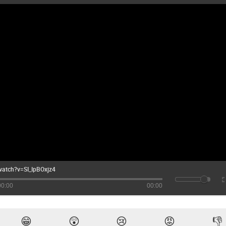
watch?v=SI_IpBOxjz4
00:00
00:00
😁
😲
😢
😡
👎