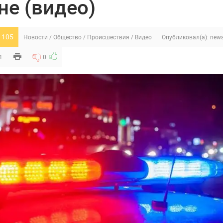
не (видео)
 105
Новости
/
Общество
/
Происшествия
/
Видео
Опубликовал(а):
new
1
0