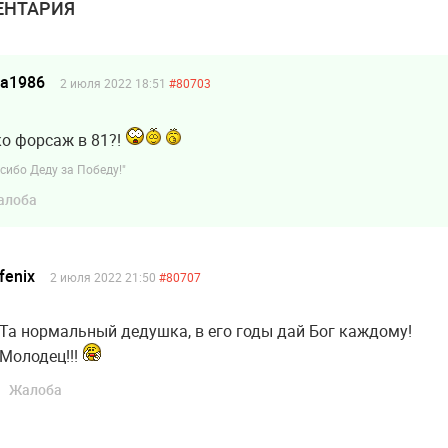
НТАРИЯ
ea1986
2 июля 2022 18:51
#80703
о форсаж в 81?!
сибо Деду за Победу!"
алоба
fenix
2 июля 2022 21:50
#80707
Та нормальный дедушка, в его годы дай Бог каждому!
Молодец!!!
Жалоба