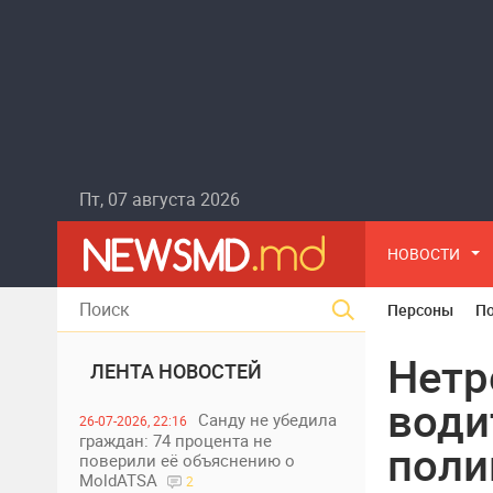
Пт, 07 августа 2026
НОВОСТИ
Персоны
П
Нетр
ЛЕНТА НОВОСТЕЙ
води
Санду не убедила
26-07-2026, 22:16
граждан: 74 процента не
поли
поверили её объяснению о
MoldATSA
2