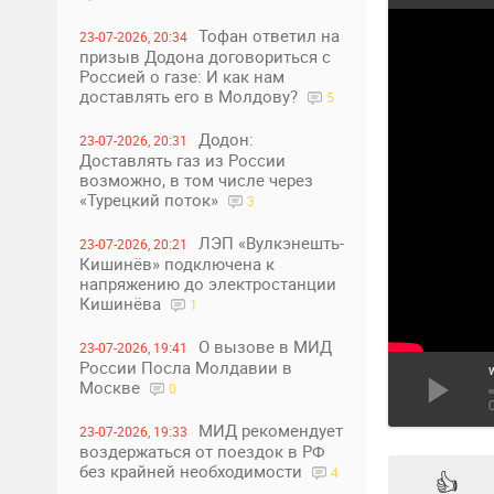
Тофан ответил на
23-07-2026, 20:34
призыв Додона договориться с
Россией о газе: И как нам
доставлять его в Молдову?
5
Додон:
23-07-2026, 20:31
Доставлять газ из России
возможно, в том числе через
«Турецкий поток»
3
ЛЭП «Вулкэнешть-
23-07-2026, 20:21
Кишинёв» подключена к
напряжению до электростанции
Кишинёва
1
О вызове в МИД
23-07-2026, 19:41
России Посла Молдавии в
Москве
0
МИД рекомендует
23-07-2026, 19:33
воздержаться от поездок в РФ
без крайней необходимости
4
👍