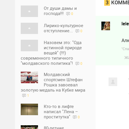
3
КОММЕ
От души дамы и
господа!!!
0
lel
Лирико-культурное
отступление...
0
Алк
Назовем это: "Ода
истинной природе
"Спа
вещей" (!!!)
Ж
современного типичного
"молдавского политика"!
0
Молдавский
спортсмен Штефан
Рошка завоевал
золотую медаль на Кубке мира
1
Кто-то в лифте
написал "Лена –
проститутка"
0
80-летние