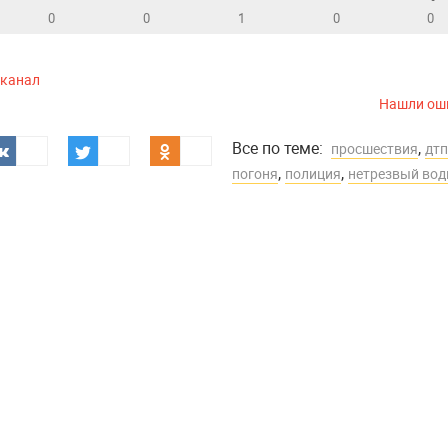
0
0
1
0
0
-канал
Нашли ош
Все по теме:
,
просшествия
дтп
,
,
погоня
полиция
нетрезвый вод