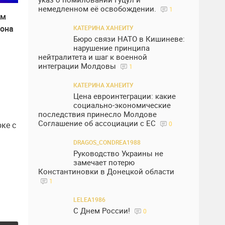
немедленном её освобождении.
1
ем
йона
КАТЕРИНА ХАНЕИТУ
Бюро связи НАТО в Кишиневе:
нарушение принципа
нейтралитета и шаг к военной
интеграции Молдовы
1
КАТЕРИНА ХАНЕИТУ
Цена евроинтеграции: какие
социально-экономические
последствия принесло Молдове
Соглашение об ассоциации с ЕС
ке с
0
DRAGOS_CONDREA1988
Руководство Украины не
замечает потерю
Константиновки в Донецкой области
1
LELEA1986
С Днем России!
0