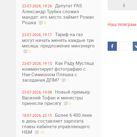
Депутат PAS
0
23-07-2026, 19:26
Александр Трубка сложил
мандат: его место займет Роман
Рошка
0
Наш телеграм
Тариф на газ
23-07-2026, 19:17
могут начать менять каждые три
месяца: предложение минэнерго
0
Как Раду Мустяца
23-07-2026, 19:15
комментирует фотографию с
Нае-Симионом Плешка с
заседания ДПМ?
1
Новый премьер
23-07-2026, 19:08
Василий Тофан и министры
принесли присягу
0
Более 6 400 леев
18-07-2026, 22:15
в день составляет зарплата
главы кабинета управляющего
НБМ
10