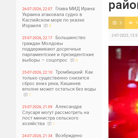
райо
Глава МИД Ирана:
26-07-2026, 22:07
Украина атаковала судно в
Каспийском море по указке
3
1
Израиля
0
2-07-2022, 13:5
Большинство
25-07-2026, 22:17
граждан Молдовы
поддерживают досрочные
парламентские и президентские
выборы — соцопрос
0
Тромбицкий: Как
25-07-2026, 22:10
только существенно снизится
сброс вниз реки, Кишинев
вполне может остаться без воды
1
Александра
25-07-2026, 21:09
Слусаря могут рассмотреть на
пост министра сельского
хозяйства
1
Возбуждено
24-07-2026, 21:34