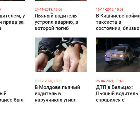
0
24-11-2019, 16:06
16-11-2018, 10:09
дителем, у
Пьяный водитель
В Кишиневе пойм
и права за
устроил аварию, в
таксиста в
в
которой погиб
состоянии, близко
пассажир и пытался
алкогольной коме
ого
убедить
 оказался
полицейских, что за
одян
рулем был не он
13-12-2020, 13:55
25-04-2021, 11:43
В Молдове пьяный
ДТП в Бельцах:
ный
водитель в
Пьяный водитель 
ранее был
наручниках угнал
справился с
а на
полицейский
управлением.
 авто
автомобиль
Госпитализирова
четверо сотрудни
полиции