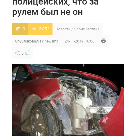
полицейских, что за
рулем был не он
0
2 052
Новости
/
Происшествия
Опубликовал(а):
newsmd
24-11-2019, 16:06
0