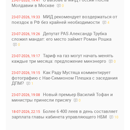
23-07-2026, 19:41
Молдавии в Москве
0
МИД рекомендует воздержаться от
23-07-2026, 19:33
поездок в РФ без крайней необходимости
4
Депутат PAS Александр Трубка
23-07-2026, 19:26
сложил мандат: его место займет Роман Рошка
0
Тариф на газ могут начать менять
23-07-2026, 19:17
каждые три месяца: предложение минэнерго
0
Как Раду Мустяца комментирует
23-07-2026, 19:15
фотографию с Нае-Симионом Плешка с заседания
ДПМ?
1
Новый премьер Василий Тофан и
23-07-2026, 19:08
министры принесли присягу
0
Более 6 400 леев в день составляет
18-07-2026, 22:15
зарплата главы кабинета управляющего НБМ
10