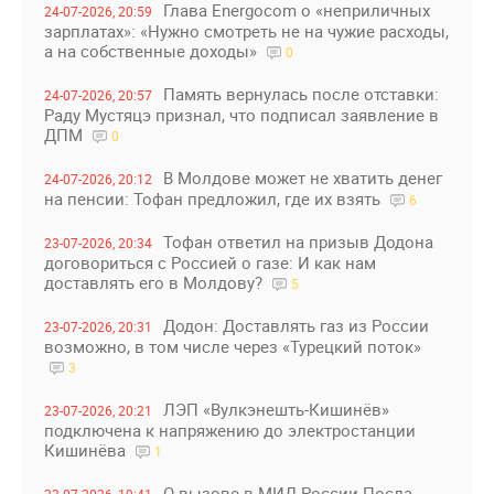
Глава Energocom о «неприличных
24-07-2026, 20:59
зарплатах»: «Нужно смотреть не на чужие расходы,
а на собственные доходы»
0
Память вернулась после отставки:
24-07-2026, 20:57
Раду Мустяцэ признал, что подписал заявление в
ДПМ
0
В Молдове может не хватить денег
24-07-2026, 20:12
на пенсии: Тофан предложил, где их взять
6
Тофан ответил на призыв Додона
23-07-2026, 20:34
договориться с Россией о газе: И как нам
доставлять его в Молдову?
5
Додон: Доставлять газ из России
23-07-2026, 20:31
возможно, в том числе через «Турецкий поток»
3
ЛЭП «Вулкэнешть-Кишинёв»
23-07-2026, 20:21
подключена к напряжению до электростанции
Кишинёва
1
О вызове в МИД России Посла