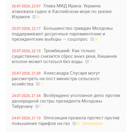
Глава МИД Ирана: Украина
26-07-2026, 22:07
атаковала судно в Каспийском море по указке
Израиля
0
Большинство граждан Молдовы
25-07-2026, 22:17
поддерживают досрочные парламентские и
президентские выборы — соцопрос
0
Тромбицкий: Как только
25-07-2026, 22:10
существенно снизится сброс вниз реки, Кишинев
вполне может остаться без воды
1
Александра Слусаря могут
25-07-2026, 21:09
рассмотреть на пост министра сельского
хозяйства
1
Возбуждено уголовное дело против
24-07-2026, 21:34
двоюродной сестры президента Молдовы
Табурчану
1
Оппозиция провела протест против
24-07-2026, 21:10
повышения тарифов на газ
обновлено
5