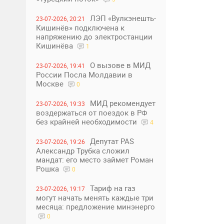
ЛЭП «Вулкэнешть-
23-07-2026, 20:21
Кишинёв» подключена к
напряжению до электростанции
Кишинёва
1
О вызове в МИД
23-07-2026, 19:41
России Посла Молдавии в
Москве
0
МИД рекомендует
23-07-2026, 19:33
воздержаться от поездок в РФ
без крайней необходимости
4
Депутат PAS
23-07-2026, 19:26
Александр Трубка сложил
мандат: его место займет Роман
Рошка
0
Тариф на газ
23-07-2026, 19:17
могут начать менять каждые три
месяца: предложение минэнерго
0