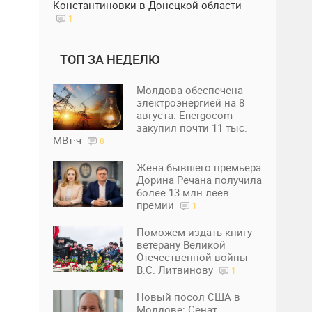
Константиновки в Донецкой области
1
ТОП ЗА НЕДЕЛЮ
Молдова обеспечена
электроэнергией на 8
августа: Energocom
закупил почти 11 тыс.
МВт·ч
8
Жена бывшего премьера
Дорина Речана получила
более 13 млн леев
премии
1
Поможем издать книгу
ветерану Великой
Отечественной войны
В.С. Литвинову
1
Новый посол США в
Молдове: Сенат