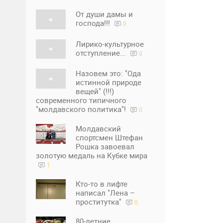
От души дамы и
господа!!!
0
Лирико-культурное
отступление...
0
Назовем это: "Ода
истинной природе
вещей" (!!!)
современного типичного
"молдавского политика"!
0
Молдавский
спортсмен Штефан
Рошка завоевал
золотую медаль на Кубке мира
1
Кто-то в лифте
написал "Лена –
проститутка"
0
80-летние