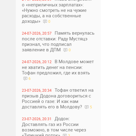
о «неприличных зарплатах»:
«Нужно смотреть не на чужие
расходы, а на собственные
доходы»
0
Память вернулась
24-07-2026, 20:57
после отставки: Раду Мустяцэ
признал, что подписал
заявление в ДПМ
0
В Молдове может
24-07-2026, 20:12
не хватить денег на пенсии:
Тофан предложил, где их взять
6
Тофан ответил на
23-07-2026, 20:34
призыв Додона договориться с
Россией о газе: И как нам
доставлять его в Молдову?
5
Додон:
23-07-2026, 20:31
Доставлять газ из России
возможно, в том числе через
«Турецкий поток»
3