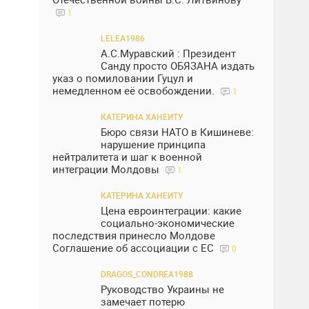
1
LELEA1986
А.С.Муравский : Президент
Санду просто ОБЯЗАНА издать
указ о помиловании Гуцул и
немедленном её освобождении.
1
КАТЕРИНА ХАНЕИТУ
Бюро связи НАТО в Кишиневе:
нарушение принципа
нейтралитета и шаг к военной
интеграции Молдовы
1
КАТЕРИНА ХАНЕИТУ
Цена евроинтеграции: какие
социально-экономические
последствия принесло Молдове
Соглашение об ассоциации с ЕС
0
DRAGOS_CONDREA1988
Руководство Украины не
замечает потерю