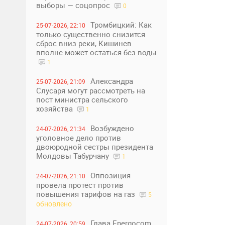
выборы — соцопрос
0
Тромбицкий: Как
25-07-2026, 22:10
только существенно снизится
сброс вниз реки, Кишинев
вполне может остаться без воды
1
Александра
25-07-2026, 21:09
Слусаря могут рассмотреть на
пост министра сельского
хозяйства
1
Возбуждено
24-07-2026, 21:34
уголовное дело против
двоюродной сестры президента
Молдовы Табурчану
1
Оппозиция
24-07-2026, 21:10
провела протест против
повышения тарифов на газ
5
обновлено
Глава Energocom
24-07-2026, 20:59