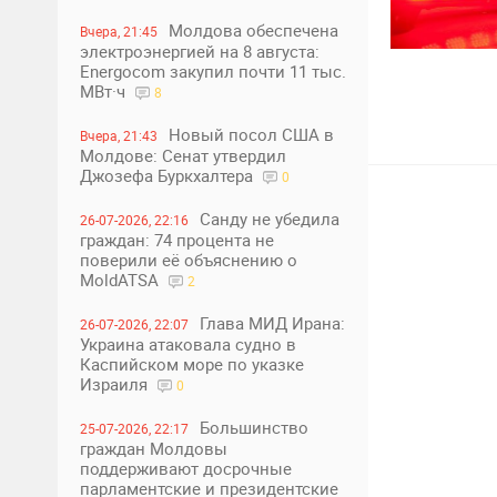
Молдова обеспечена
Вчера, 21:45
электроэнергией на 8 августа:
Energocom закупил почти 11 тыс.
3
1
МВт·ч
8
Новый посол США в
Вчера, 21:43
Молдове: Сенат утвердил
Джозефа Буркхалтера
0
Санду не убедила
26-07-2026, 22:16
граждан: 74 процента не
поверили её объяснению о
MoldATSA
2
Глава МИД Ирана:
26-07-2026, 22:07
Украина атаковала судно в
Каспийском море по указке
Израиля
0
Большинство
25-07-2026, 22:17
граждан Молдовы
поддерживают досрочные
парламентские и президентские