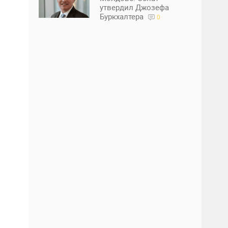
утвердил Джозефа
Буркхалтера
0