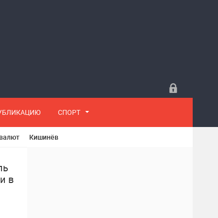
ПУБЛИКАЦИЮ
СПОРТ
 валют
Кишинёв
ль
и в