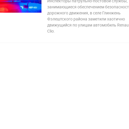
Инспекторы патрульно-постовой службы,
занимающиеся обеспечением безопаснос
дорожного движения, в селе Глинжень
 108
Фэлештского района заметили хаотично
движущийся по улицам автомобиль Renaul
Clio.