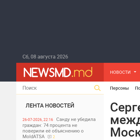
Сб, 08 августа 2026
НОВОСТИ
Персоны
П
Серг
ЛЕНТА НОВОСТЕЙ
межд
Санду не убедила
26-07-2026, 22:16
граждан: 74 процента не
Мос
поверили её объяснению о
MoldATSA
2