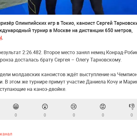
ризёр Олимпийских игр в Токио, каноист Сергей Тарновск
дународный турнир в Москве на дистанции 650 метров,
N
.
результат 2:26.482. Второе место занял немец Конрад-Роби
бронза досталась брату Сергея – Олегу Тарновскому.
едели молдавских каноистов ждёт выступление на Чемпио
и. В этом же турнире примут участие Даниела Кочу и Мари
ступающие на каноэ-двойке.
😁
😲
😢
😡
👎
0
0
0
0
0
-канал