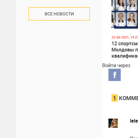
ВСЕ НОВОСТИ
22-06-2021, 14:2
12 спортсм
Молдовы 
квалифика
летние Ол
Войти через
игры
1
КОММЕ
lel