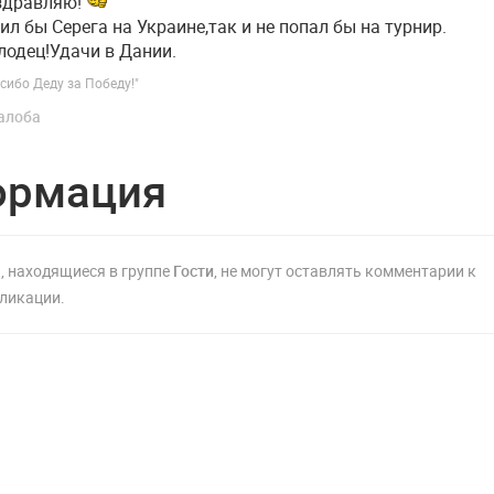
здравляю!
ил бы Серега на Украине,так и не попал бы на турнир.
одец!Удачи в Дании.
сибо Деду за Победу!"
алоба
ормация
, находящиеся в группе
Гости
, не могут оставлять комментарии к
ликации.