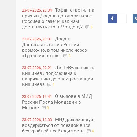
Тофан ответил на
23-07-2026, 20:34
призыв Додона договориться с
Россией о газе: И как нам
доставлять его в Молдову?
5
Додон:
23-07-2026, 20:31
Доставлять газ из России
возможно, в том числе через
«Турецкий поток»
3
ЛЭП «Вулкэнешть-
23-07-2026, 20:21
Кишинёв» подключена к
напряжению до электростанции
Кишинёва
1
О вызове в МИД
23-07-2026, 19:41
России Посла Молдавии в
Москве
0
МИД рекомендует
23-07-2026, 19:33
воздержаться от поездок в РФ
без крайней необходимости
4