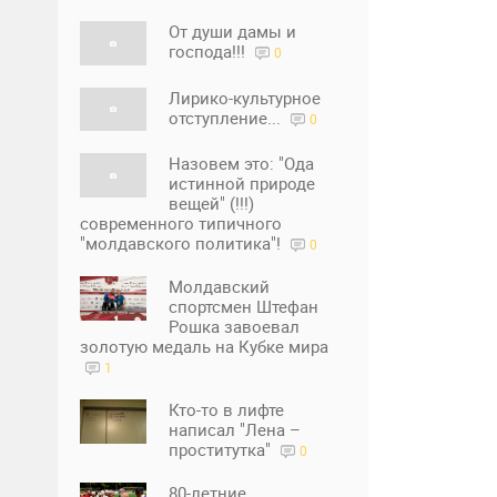
От души дамы и
господа!!!
0
Лирико-культурное
отступление...
0
Назовем это: "Ода
истинной природе
вещей" (!!!)
современного типичного
"молдавского политика"!
0
Молдавский
спортсмен Штефан
Рошка завоевал
золотую медаль на Кубке мира
1
Кто-то в лифте
написал "Лена –
проститутка"
0
80-летние