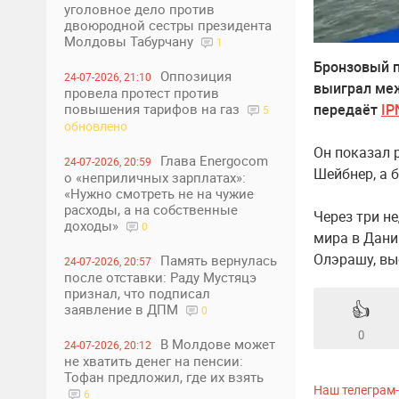
уголовное дело против
двоюродной сестры президента
Молдовы Табурчану
1
Бронзовый п
Оппозиция
24-07-2026, 21:10
выиграл меж
провела протест против
передаёт
IP
повышения тарифов на газ
5
обновлено
Он показал 
Глава Energocom
24-07-2026, 20:59
Шейбнер, а 
о «неприличных зарплатах»:
«Нужно смотреть не на чужие
расходы, а на собственные
Через три н
доходы»
0
мира в Дани
Олэрашу, вы
Память вернулась
24-07-2026, 20:57
после отставки: Раду Мустяцэ
признал, что подписал
👍
заявление в ДПМ
0
0
В Молдове может
24-07-2026, 20:12
не хватить денег на пенсии:
Тофан предложил, где их взять
Наш телеграм
6