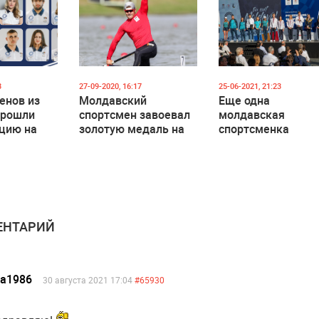
3
27-09-2020, 16:17
25-06-2021, 21:23
енов из
Молдавский
Еще одна
прошли
спортсмен завоевал
молдавская
цию на
золотую медаль на
спортсменка
импийские
Кубке мира по гребле
квалифицировала
на байдарках
на олимпиаду в
Токио
НТАРИЙ
ea1986
30 августа 2021 17:04
#65930