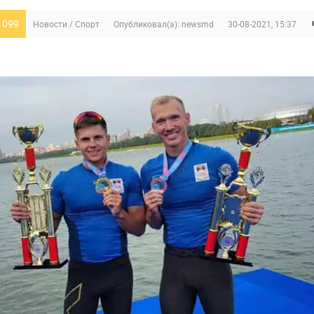
 099
Новости
/
Спорт
Опубликовал(а):
newsmd
30-08-2021, 15:37