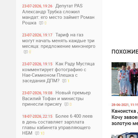
Депутат PAS
23-07-2026, 19:26
Александр Трубка сложил
мандат: его место займет Роман
Рошка
0
Тариф на газ
23-07-2026, 19:17
могут начать менять каждые три
месяца: предложение минэнерго
ПОХОЖИЕ
0
Как Раду Мустяца
23-07-2026, 19:15
комментирует фотографию с
Нае-Симионом Плешка с
заседания ДПМ?
1
Новый премьер
23-07-2026, 19:08
Василий Тофан и министры
принесли присягу
0
28-06-2021, 11:1
Каноистка
Более 6 400 леев
18-07-2026, 22:15
Кочу завое
в день составляет зарплата
золотую м
главы кабинета управляющего
заезде на 
НБМ
10