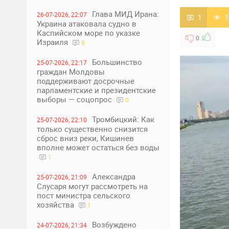
Глава МИД Ирана:
26-07-2026, 22:07
1
1
Украина атаковала судно в
Каспийском море по указке
0
Израиля
0
Большинство
25-07-2026, 22:17
граждан Молдовы
поддерживают досрочные
парламентские и президентские
выборы — соцопрос
0
Тромбицкий: Как
25-07-2026, 22:10
только существенно снизится
сброс вниз реки, Кишинев
вполне может остаться без воды
1
Александра
25-07-2026, 21:09
Слусаря могут рассмотреть на
пост министра сельского
хозяйства
1
Возбуждено
24-07-2026, 21:34