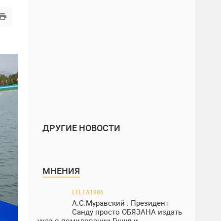
ДРУГИЕ НОВОСТИ
МНЕНИЯ
LELEA1986
А.С.Муравский : Президент
Санду просто ОБЯЗАНА издать
указ о помиловании Гуцул и