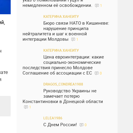
немедленном её освобождении.
1
КАТЕРИНА ХАНЕИТУ
ий,
Бюро связи НАТО в Кишиневе:
нарушение принципа
нейтралитета и шаг к военной
интеграции Молдовы
1
н
КАТЕРИНА ХАНЕИТУ
Цена евроинтеграции: какие
социально-экономические
последствия принесло Молдове
нате
Соглашение об ассоциации с ЕС
0
я
DRAGOS_CONDREA1988
Руководство Украины не
замечает потерю
Константиновки в Донецкой области
1
LELEA1986
С Днем России!
0