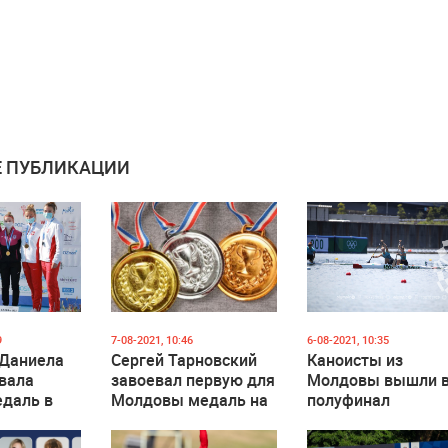
 ПУБЛИКАЦИИ
9
7-08-2021, 10:46
6-08-2021, 10:35
 Даниела
Сергей Тарновский
Каноисты из
вала
завоевал первую для
Молдовы вышли 
едаль в
Молдовы медаль на
полуфинал
500 метров
Олимпиаде в Токио
Олимпийских игр