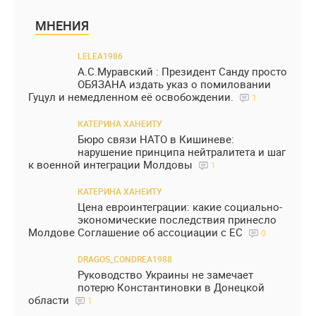
МНЕНИЯ
LELEA1986
А.С.Муравский : Президент Санду просто
ОБЯЗАНА издать указ о помиловании
Гуцул и немедленном её освобождении.
1
КАТЕРИНА ХАНЕИТУ
Бюро связи НАТО в Кишиневе:
нарушение принципа нейтралитета и шаг
к военной интеграции Молдовы
1
КАТЕРИНА ХАНЕИТУ
Цена евроинтеграции: какие социально-
экономические последствия принесло
Молдове Соглашение об ассоциации с ЕС
0
DRAGOS_CONDREA1988
Руководство Украины не замечает
потерю Константиновки в Донецкой
области
1