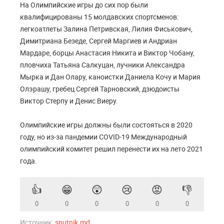
На Олимпийские игры до сих пор были
квалифицированы 15 молдавских спортсменов:
легкоатлеты Залина Петривская, Лилия Фиськович,
Димитриана Безеде, Сергей Маргиев и Андриан
Мардаре, борцы Анастасия Никита и Виктор Чобану,
пловчиха Татьяна Салкуцан, лучники Александра
Мырка и Дан Олару, каноистки Даниела Кочу и Мария
Олэрашу, гребец Сергей Тарновский, дзюдоисты
Виктор Стерпу и Денис Виеру.
Олимпийские игры должны были состояться в 2020
году, но из-за пандемии COVID-19 Международный
олимпийский комитет решил перенести их на лето 2021
года.
👍
😁
😲
😢
😡
👎
0
0
0
0
0
0
Источник:
sputnik.md