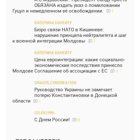
ОБЯЗАНА издать указ о помиловании
Гуцул и немедленном её освобождении.
1
КАТЕРИНА ХАНЕИТУ
Бюро связи НАТО в Кишиневе:
нарушение принципа нейтралитета и шаг
к военной интеграции Молдовы
1
КАТЕРИНА ХАНЕИТУ
Цена евроинтеграции: какие социально-
экономические последствия принесло
Молдове Соглашение об ассоциации с ЕС
0
DRAGOS_CONDREA1988
Руководство Украины не замечает
потерю Константиновки в Донецкой
области
1
LELEA1986
С Днем России!
0