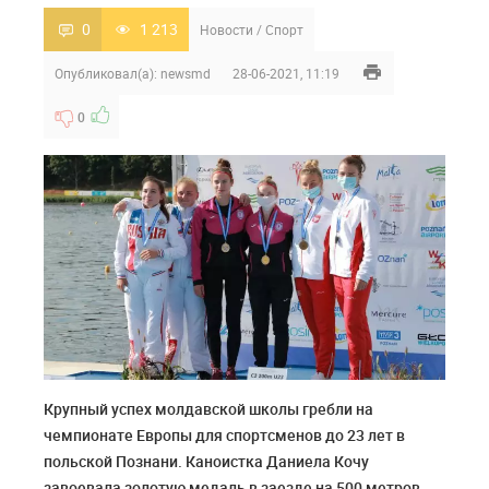
0
1 213
Новости
/
Спорт
Опубликовал(а):
newsmd
28-06-2021, 11:19
0
Крупный успех молдавской школы гребли на
чемпионате Европы для спортсменов до 23 лет в
польской Познани. Каноистка Даниела Кочу
завоевала золотую медаль в заезде на 500 метров.