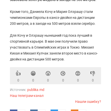
Кроме того, Даниела Кочу и Мария Олэрашу стали
чемпионками Европы в каноэ-двойке на дистанции
200 метров, а в заезде на 500 метров взяли серебро.
Для Кочу и Олэрашу нынешний год пока лучший в
спортивной карьере. В мае они получили право
участвовать в Олимпийских играх в Токио. Михаил
Кихая и Михаил Кулчак заняли второе место в каноэ-
двойке на дистанции 500 метров.
👍
😁
😲
😢
😡
👎
0
0
0
0
0
0
Источник:
publika.md
Наш телеграм-канал
Нашли ошибку?