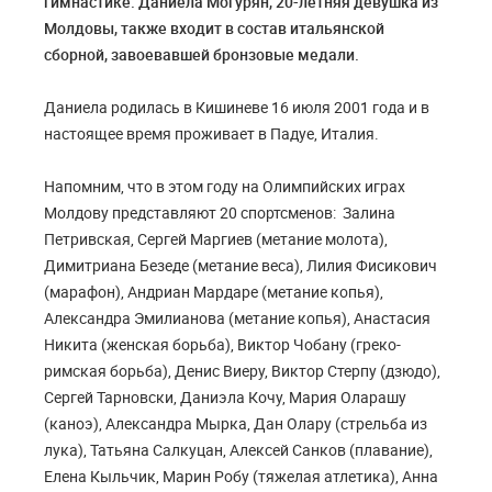
гимнастике. Даниела Могурян, 20-летняя девушка из
Молдовы, также входит в состав итальянской
сборной, завоевавшей бронзовые медали.
Даниела родилась в Кишиневе 16 июля 2001 года и в
настоящее время проживает в Падуе, Италия.
Напомним, что в этом году на Олимпийских играх
Молдову представляют 20 спортсменов: Залина
Петривская, Сергей Маргиев (метание молота),
Димитриана Безеде (метание веса), Лилия Фисикович
(марафон), Андриан Мардаре (метание копья),
Александра Эмилианова (метание копья), Анастасия
Никита (женская борьба), Виктор Чобану (греко-
римская борьба), Денис Виеру, Виктор Стерпу (дзюдо),
Сергей Тарновски, Даниэла Кочу, Мария Оларашу
(каноэ), Александра Мырка, Дан Олару (стрельба из
лука), Татьяна Салкуцан, Алексей Санков (плавание),
Елена Кыльчик, Марин Робу (тяжелая атлетика), Анна