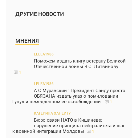
ДРУГИЕ НОВОСТИ
МНЕНИЯ
LELEA1986
Поможем издать книгу ветерану Великой
Отечественной войны В.С. Литвинову
1
LELEA1986
А.С.Муравский : Президент Санду просто
ОБЯЗАНА издать указ о помиловании
Гуцул и немедленном её освобождении.
1
КАТЕРИНА ХАНЕИТУ
Бюро связи НАТО в Кишиневе:
нарушение принципа нейтралитета и шаг
к военной интеграции Молдовы
1