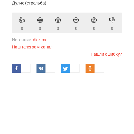
Дулче (стрельба).
👍
😁
😲
😢
😡
👎
0
0
0
0
0
0
Источник:
diez.md
Наш телеграм-канал
Нашли ошибку?