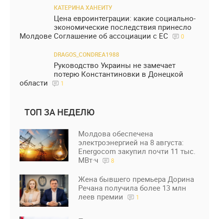
КАТЕРИНА ХАНЕИТУ
Цена евроинтеграции: какие социально-
экономические последствия принесло
Молдове Соглашение об ассоциации с ЕС
0
DRAGOS_CONDREA1988
Руководство Украины не замечает
потерю Константиновки в Донецкой
области
1
ТОП ЗА НЕДЕЛЮ
Молдова обеспечена
электроэнергией на 8 августа:
Energocom закупил почти 11 тыс.
МВт·ч
8
Жена бывшего премьера Дорина
Речана получила более 13 млн
леев премии
1