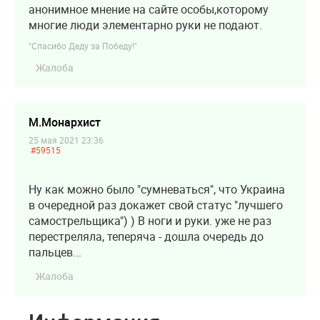
анонимное мнение на сайте особы,которому
многие люди элементарно руки не подают.
"Спасибо Деду за Победу!"
Жалоба
М.Монархист
25 мая 2021 23:36
#59515
Ну как можно было "сумневаться", что Украина
в очередной раз докажет свой статус "лучшего
самострельщика") ) В ноги и руки. уже не раз
перестреляла, теперяча - дошла очередь до
пальцев...
Жалоба