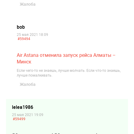
Жалоба
bob
25 мая 2021 18:09
#59494
Air Astana отменила запуск рейса Алматы –
Минск
Если чего-то не знаешь, лучше молчать. Если что-то знаешь,
лучше помалкивать.
Жалоба
lelea1986
25 мая 2021 19:09
#59499