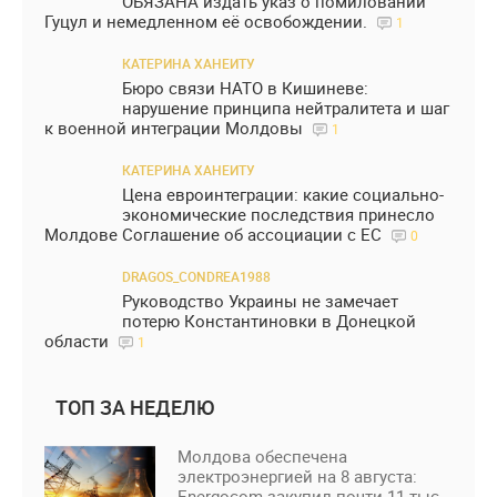
ОБЯЗАНА издать указ о помиловании
Гуцул и немедленном её освобождении.
1
КАТЕРИНА ХАНЕИТУ
Бюро связи НАТО в Кишиневе:
нарушение принципа нейтралитета и шаг
к военной интеграции Молдовы
1
КАТЕРИНА ХАНЕИТУ
Цена евроинтеграции: какие социально-
экономические последствия принесло
Молдове Соглашение об ассоциации с ЕС
0
DRAGOS_CONDREA1988
Руководство Украины не замечает
потерю Константиновки в Донецкой
области
1
ТОП ЗА НЕДЕЛЮ
Молдова обеспечена
электроэнергией на 8 августа:
Energocom закупил почти 11 тыс.