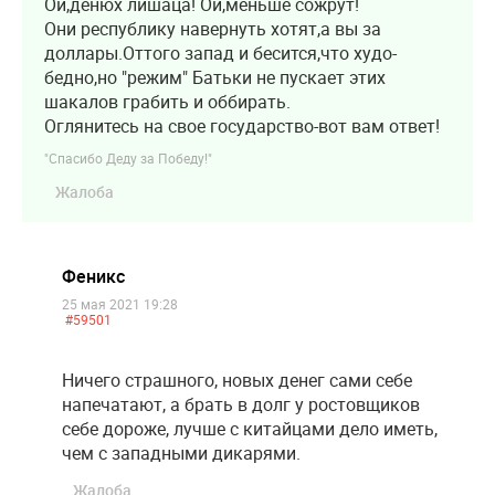
Ой,денюх лишаца! Ой,меньше сожрут!
Они республику навернуть хотят,а вы за
доллары.Оттого запад и бесится,что худо-
бедно,но "режим" Батьки не пускает этих
шакалов грабить и оббирать.
Оглянитесь на свое государство-вот вам ответ!
"Спасибо Деду за Победу!"
Жалоба
Феникс
25 мая 2021 19:28
#59501
Ничего страшного, новых денег сами себе
напечатают, а брать в долг у ростовщиков
себе дороже, лучше с китайцами дело иметь,
чем с западными дикарями.
Жалоба