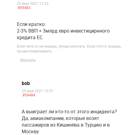
25 мая 2021 12:33
#59483
Если кратко:
2-3% ВВП + 3млрд евро инвестицирнного
кредита ЕС.
Если чего-то не знаешь, лучше молчать. Если что-то знаешь,
лучше помалкивать.
Жалоба
bob
25 мая 2021 12:51
#59484
А выиграет ли кто-то от этого инцидента?
Да, авиакомпании, которые возят
пассажиров из Кишинёва в Турцию и в
Москву.