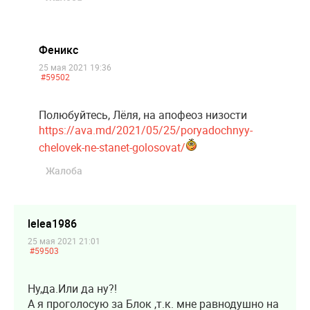
Феникс
25 мая 2021 19:36
#59502
Полюбуйтесь, Лёля, на апофеоз низости
https://ava.md/2021/05/25/poryadochnyy-
chelovek-ne-stanet-golosovat/
Жалоба
lelea1986
25 мая 2021 21:01
#59503
Ну,да.Или да ну?!
А я проголосую за Блок ,т.к. мне равнодушно на