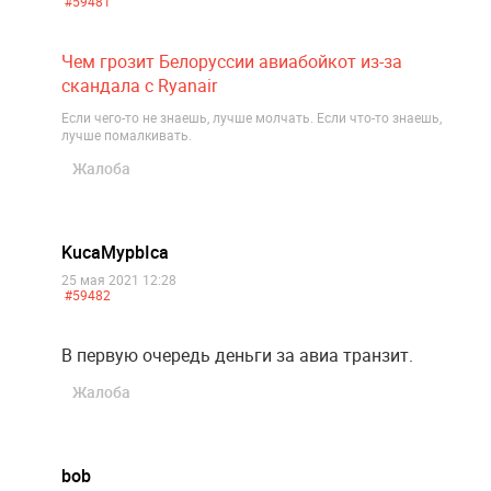
#59481
Чем грозит Белоруссии авиабойкот из-за
скандала с Ryanair
Если чего-то не знаешь, лучше молчать. Если что-то знаешь,
лучше помалкивать.
Жалоба
KucaMypbIca
25 мая 2021 12:28
#59482
В первую очередь деньги за авиа транзит.
Жалоба
bob