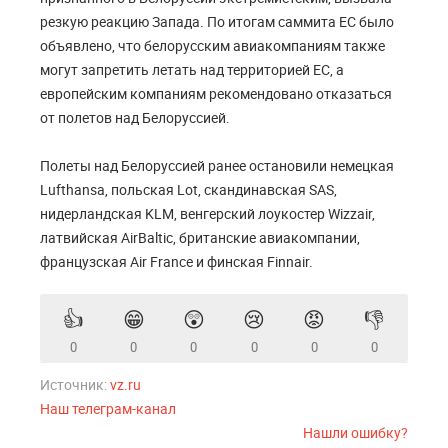
резкую реакцию Запада. По итогам саммита ЕС было
объявлено, что белорусским авиакомпаниям также
могут запретить летать над территорией ЕС, а
европейским компаниям рекомендовано отказаться
от полетов над Белоруссией.
Полеты над Белоруссией ранее остановили немецкая
Lufthansa, польская Lot, скандинавская SAS,
нидерландская KLM, венгерский лоукостер Wizzair,
латвийская AirBaltic, британские авиакомпании,
французская Air France и финская Finnair.
👍
😁
😲
😢
😡
👎
0
0
0
0
0
0
Источник:
vz.ru
Наш телеграм-канал
Нашли ошибку?