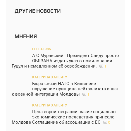
ДРУГИЕ НОВОСТИ
МНЕНИЯ
LELEA1986
А.С.Муравский : Президент Санду просто
ОБЯЗАНА издать указ о помиловании
Гуцул и немедленном её освобождении.
1
КАТЕРИНА ХАНЕИТУ
Бюро связи НАТО в Кишиневе:
нарушение принципа нейтралитета и шаг
к военной интеграции Молдовы
1
КАТЕРИНА ХАНЕИТУ
Цена евроинтеграции: какие социально-
экономические последствия принесло
Молдове Соглашение об ассоциации с ЕС
0