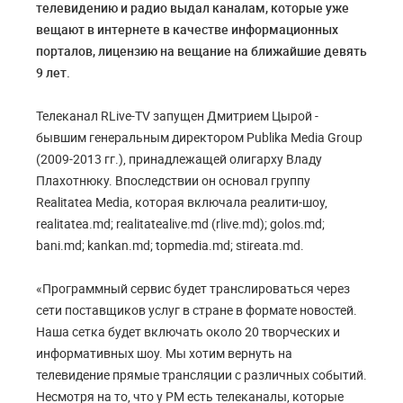
телевидению и радио выдал каналам, которые уже
вещают в интернете в качестве информационных
порталов, лицензию на вещание на ближайшие девять
9 лет.
Телеканал RLive-TV запущен Дмитрием Цырой -
бывшим генеральным директором Publika Media Group
(2009-2013 гг.), принадлежащей олигарху Владу
Плахотнюку. Впоследствии он основал группу
Realitatea Media, которая включала реалити-шоу,
realitatea.md; realitatealive.md (rlive.md); golos.md;
bani.md; kankan.md; topmedia.md; stireata.md.
«Программный сервис будет транслироваться через
сети поставщиков услуг в стране в формате новостей.
Наша сетка будет включать около 20 творческих и
информативных шоу. Мы хотим вернуть на
телевидение прямые трансляции с различных событий.
Несмотря на то, что у РМ есть телеканалы, которые