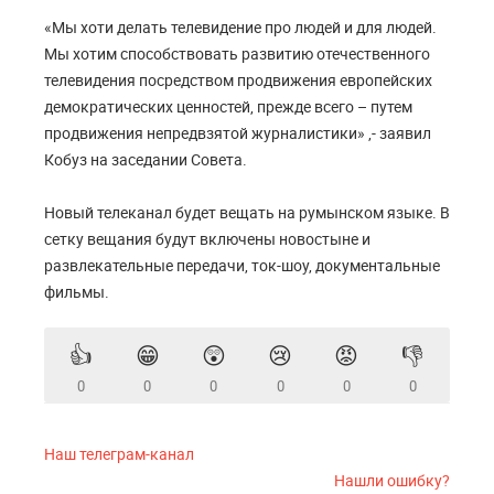
«Мы хоти делать телевидение про людей и для людей.
Мы хотим способствовать развитию отечественного
телевидения посредством продвижения европейских
демократических ценностей, прежде всего – путем
продвижения непредвзятой журналистики» ,- заявил
Кобуз на заседании Совета.
Новый телеканал будет вещать на румынском языке. В
сетку вещания будут включены новостыне и
развлекательные передачи, ток-шоу, документальные
фильмы.
👍
😁
😲
😢
😡
👎
0
0
0
0
0
0
Наш телеграм-канал
Нашли ошибку?