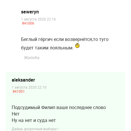
seweryn
1 августа 2020 22:16
#41006
Беглый гёргич если возвернётся,то туго
будет таким лояльным.
Жалоба
aleksander
1 августа 2020 22:10
#41001
Подсудимый Филип ваше последнее слово
Нет
Ну на нет и суда нет
Даёшь досрочные выборы !