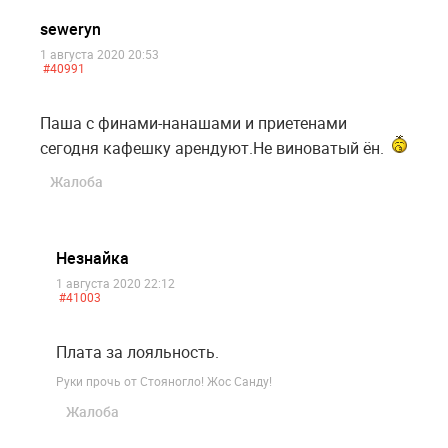
seweryn
1 августа 2020 20:53
#40991
Паша с финами-нанашами и приетенами
сегодня кафешку арендуют.Не виноватый ён.
Жалоба
Незнайка
1 августа 2020 22:12
#41003
Плата за лояльность.
Руки прочь от Стояногло! Жос Санду!
Жалоба