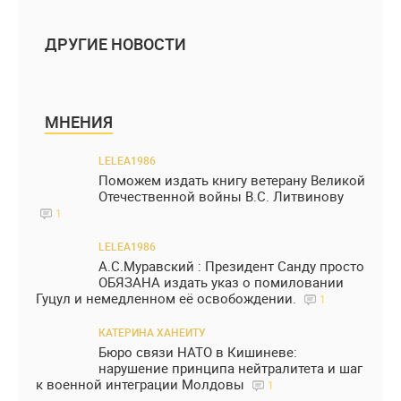
ДРУГИЕ НОВОСТИ
МНЕНИЯ
LELEA1986
Поможем издать книгу ветерану Великой
Отечественной войны В.С. Литвинову
1
LELEA1986
А.С.Муравский : Президент Санду просто
ОБЯЗАНА издать указ о помиловании
Гуцул и немедленном её освобождении.
1
КАТЕРИНА ХАНЕИТУ
Бюро связи НАТО в Кишиневе:
нарушение принципа нейтралитета и шаг
к военной интеграции Молдовы
1