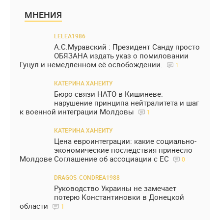
МНЕНИЯ
LELEA1986
А.С.Муравский : Президент Санду просто
ОБЯЗАНА издать указ о помиловании
Гуцул и немедленном её освобождении.
1
КАТЕРИНА ХАНЕИТУ
Бюро связи НАТО в Кишиневе:
нарушение принципа нейтралитета и шаг
к военной интеграции Молдовы
1
КАТЕРИНА ХАНЕИТУ
Цена евроинтеграции: какие социально-
экономические последствия принесло
Молдове Соглашение об ассоциации с ЕС
0
DRAGOS_CONDREA1988
Руководство Украины не замечает
потерю Константиновки в Донецкой
области
1