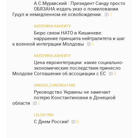
А.С.Муравский : Президент Санду просто
ОБЯЗАНА издать указ о помиловании
Гуцул и немедленном её освобождении.
1
КАТЕРИНА ХАНЕИТУ
Бюро связи НАТО в Кишиневе:
нарушение принципа нейтралитета и шаг
к военной интеграции Молдовы
1
КАТЕРИНА ХАНЕИТУ
Цена евроинтеграции: какие социально-
экономические последствия принесло
Молдове Соглашение об ассоциации с ЕС
0
DRAGOS_CONDREA1988
Руководство Украины не замечает
потерю Константиновки в Донецкой
области
1
LELEA1986
С Днем России!
0