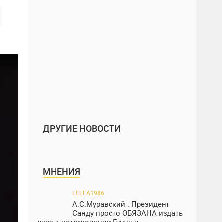
ДРУГИЕ НОВОСТИ
МНЕНИЯ
LELEA1986
А.С.Муравский : Президент
Санду просто ОБЯЗАНА издать
указ о помиловании Гуцул и