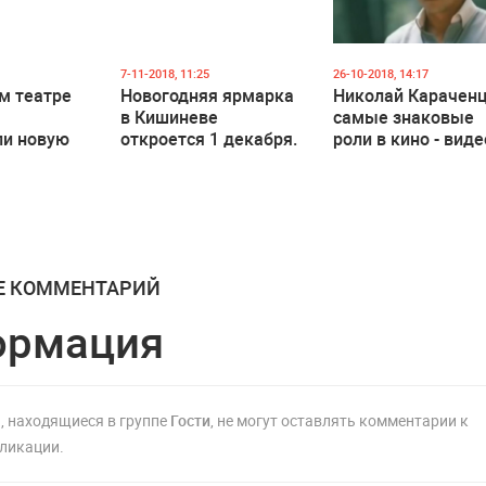
7-11-2018, 11:25
26-10-2018, 14:17
м театре
Новогодняя ярмарка
Николай Караченц
ă
в Кишиневе
самые знаковые
ли новую
откроется 1 декабря.
роли в кино - виде
у
Часть улицы 31
й
августа 1989 вновь
ой шляпки"
станет пешеходной
Е КОММЕНТАРИЙ
ормация
, находящиеся в группе
Гости
, не могут оставлять комментарии к
ликации.