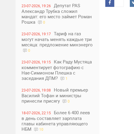
Депутат PAS
23-07-2026, 19:26
Александр Трубка сложил
мандат: его место займет Роман
Рошка
0
Тариф на газ
23-07-2026, 19:17
могут начать менять каждые три
месяца: предложение минэнерго
0
Как Раду Мустяца
23-07-2026, 19:15
комментирует фотографию с
Нае-Симионом Плешка с
заседания ДПМ?
1
Новый премьер
23-07-2026, 19:08
Василий Тофан и министры
принесли присягу
0
Более 6 400 леев
18-07-2026, 22:15
в день составляет зарплата
главы кабинета управляющего
НБМ
10