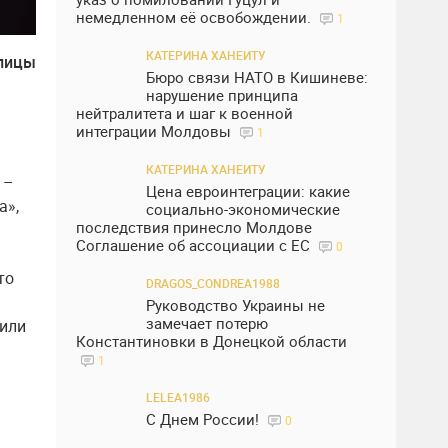
немедленном её освобождении.
1
КАТЕРИНА ХАНЕИТУ
улицы
Бюро связи НАТО в Кишиневе:
нарушение принципа
нейтралитета и шаг к военной
интеграции Молдовы
1
КАТЕРИНА ХАНЕИТУ
 –
Цена евроинтеграции: какие
а»,
социально-экономические
последствия принесло Молдове
Соглашение об ассоциации с ЕС
0
то
DRAGOS_CONDREA1988
Руководство Украины не
замечает потерю
тили
Константиновки в Донецкой области
1
LELEA1986
С Днем России!
0