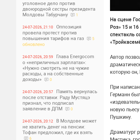
уголовное дело против
двоюродной сестры президента
Молдовы Табурчану
1
На сцене Го
Оппозиция
Роз» 15 и 1
24-07-2026, 21:10
провела протест против
спектакль с
повышения тарифов на газ
5
«Тройкасемё
обновлено
Глава Energocom
Автор позво
24-07-2026, 20:59
о «неприличных зарплатах»:
драматическ
«Нужно смотреть не на чужие
которую он, 
расходы, а на собственные
доходы»
0
При написан
Память вернулась
24-07-2026, 20:57
Германн был
после отставки: Раду Мустяцэ
«издеватель
признал, что подписал
заявление в ДПМ
новую пьесу
0
Пушкину.
В Молдове может
24-07-2026, 20:12
не хватить денег на пенсии:
Драматург р
Тофан предложил, где их взять
6
Мистика, гр