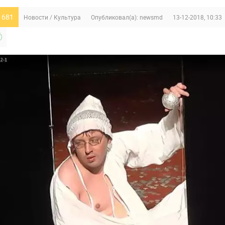
 681
Новости
/
Культура
Опубликовал(а):
newsmd
13-12-2018, 10:33