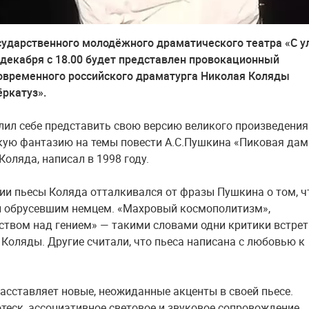
сударственного молодёжного драматического театра «С 
6 декабря с 18.00 будет представлен провокационный
овременного российского драматурга Николая Коляды
ркатуз».
лил себе представить свою версию великого произведения
ую фантазию на темы повести А.С.Пушкина «Пиковая дам
Коляда, написал в 1998 году.
ии пьесы Коляда отталкивался от фразы Пушкина о том, ч
 обрусевшим немцем. «Махровый космополитизм»,
ством над гением» — такими словами одни критики встре
 Коляды. Другие считали, что пьеса написана с любовью к
асставляет новые, неожиданные акценты в своей пьесе.
отеск, ассоциативное световое и звуковое сопровождение,