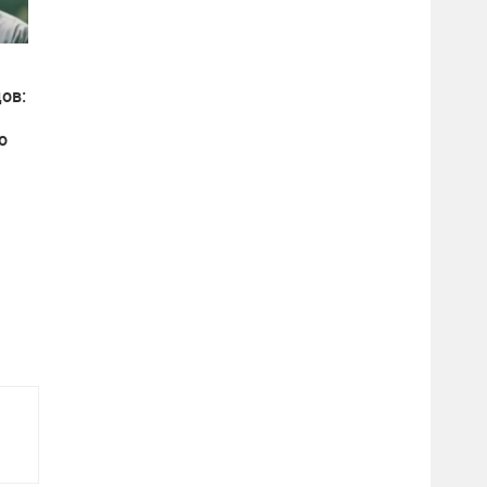
ов:
о