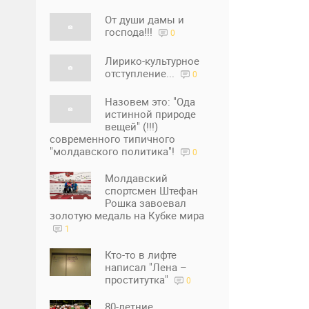
От души дамы и
господа!!!
0
Лирико-культурное
отступление...
0
Назовем это: "Ода
истинной природе
вещей" (!!!)
современного типичного
"молдавского политика"!
0
Молдавский
спортсмен Штефан
Рошка завоевал
золотую медаль на Кубке мира
1
Кто-то в лифте
написал "Лена –
проститутка"
0
80-летние