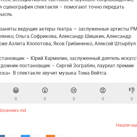
 сценография спектакля – помогают точно передать
мысль.
 заняты ведущие актеры театра — заслуженные артисты Р
ленко, Ольга Софрикова, Александр Шишкин, Александр
акже Аэлита Хлопотова, Яков Грибиненко, Алексей Штырбул.
становщик – Юрий Хармелин, заслуженный деятель искусс
дожник-постановщик – Сергей Зограбян, лауреат премии
ска». В спектакле звучит музыка Тома Вейтса.
😁
😲
😢
😡
👎
0
0
0
0
0
dovanews.md
Нашли ош