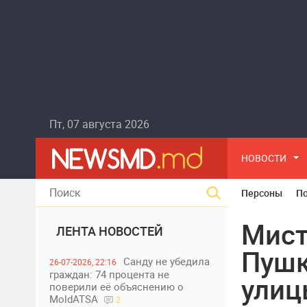
Пт, 07 августа 2026
НОВОСТИ
Персоны
П
Мист
ЛЕНТА НОВОСТЕЙ
Пушк
Санду не убедила
26-07-2026, 22:16
граждан: 74 процента не
улиц
поверили её объяснению о
MoldATSA
2