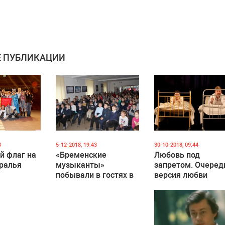
 ПУБЛИКАЦИИ
3
5-12-2018, 19:43
30-10-2018, 09:44
й флаг на
«Бременские
Любовь под
ралья
музыканты»
запретом. Очеред
побывали в гостях в
версия любви
Кишиневе