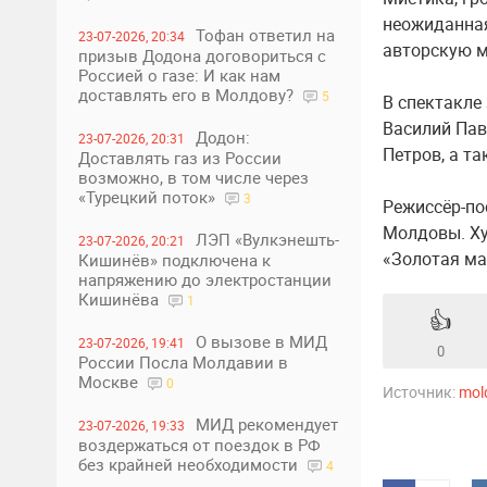
неожиданная
Тофан ответил на
23-07-2026, 20:34
авторскую 
призыв Додона договориться с
Россией о газе: И как нам
доставлять его в Молдову?
5
В спектакле
Василий Пав
Додон:
23-07-2026, 20:31
Петров, а т
Доставлять газ из России
возможно, в том числе через
«Турецкий поток»
3
Режиссёр-по
Молдовы. Ху
ЛЭП «Вулкэнешть-
23-07-2026, 20:21
«Золотая ма
Кишинёв» подключена к
напряжению до электростанции
Кишинёва
1
👍
О вызове в МИД
23-07-2026, 19:41
0
России Посла Молдавии в
Москве
0
Источник:
mol
МИД рекомендует
23-07-2026, 19:33
воздержаться от поездок в РФ
без крайней необходимости
4