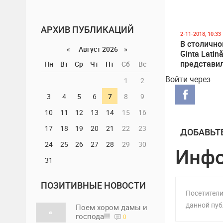
АРХИВ ПУБЛИКАЦИЙ
2-11-2018, 10:33
В столично
«
Август 2026 »
Ginta Latin
представи
Пн
Вт
Ср
Чт
Пт
Сб
Вс
постановк
Войти через
1
2
знаменито
"Соломенн
3
4
5
6
7
8
9
10
11
12
13
14
15
16
17
18
19
20
21
22
23
ДОБАВЬТ
24
25
26
27
28
29
30
Инф
31
ПОЗИТИВНЫЕ НОВОСТИ
Посетители
данной пуб
Поем хором дамы и
господа!!!
0