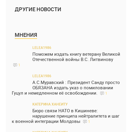
ДРУГИЕ НОВОСТИ
МНЕНИЯ
LELEA1986
Поможем издать книгу ветерану Великой
Отечественной войны В.С. Литвинову
1
LELEA1986
А.С.Муравский : Президент Санду просто
ОБЯЗАНА издать указ о помиловании
Гуцул и немедленном её освобождении.
1
КАТЕРИНА ХАНЕИТУ
Бюро связи НАТО в Кишиневе:
нарушение принципа нейтралитета и шаг
к военной интеграции Молдовы
1