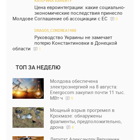
КАТЕРИНА ХАНЕИТУ
Цена евроинтеграции: какие социально-
экономические последствия принесло
Молдове Соглашение об ассоциации с ЕС
0
DRAGOS_CONDREA1988
Руководство Украины не замечает
потерю Константиновки в Донецкой
области
1
ТОП ЗА НЕДЕЛЮ
Молдова обеспечена
электроэнергией на 8 августа:
Energocom закупил почти 11 тыс.
МВт·ч
9
Мощный взрыв прогремел в
Крокмазе: обнаружены
фрагменты, предположительно,
дрона
4
Депутат Александру Вершинин