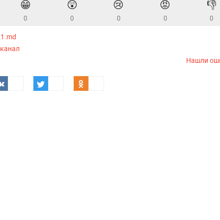
😁
😲
😢
😡
👎
0
0
0
0
0
21.md
-канал
Нашли ош