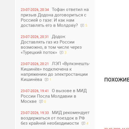
Тофан ответил на
23-07-2026, 20:34
призыв Додона договориться с
Россией о газе: И как нам
доставлять его в Молдову?
5
Додон:
23-07-2026, 20:31
Доставлять газ из России
возможно, в том числе через
«Турецкий поток»
3
ЛЭП «Вулкэнешть-
23-07-2026, 20:21
Кишинёв» подключена к
напряжению до электростанции
ПОХОЖИЕ
Кишинёва
1
О вызове в МИД
23-07-2026, 19:41
России Посла Молдавии в
Москве
0
МИД рекомендует
23-07-2026, 19:33
воздержаться от поездок в РФ
без крайней необходимости
4