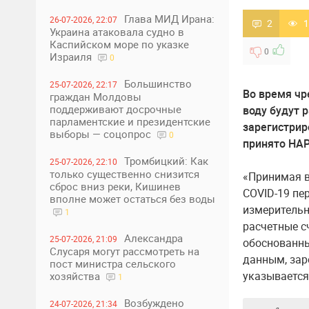
Глава МИД Ирана:
26-07-2026, 22:07
2
1
Украина атаковала судно в
Каспийском море по указке
0
Израиля
0
Большинство
25-07-2026, 22:17
Во время чр
граждан Молдовы
поддерживают досрочные
воду будут 
парламентские и президентские
зарегистрир
выборы — соцопрос
0
принято НАР
Тромбицкий: Как
25-07-2026, 22:10
только существенно снизится
«Принимая в
сброс вниз реки, Кишинев
COVID-19 пе
вполне может остаться без воды
измерительн
1
расчетные с
Александра
25-07-2026, 21:09
обоснованны
Слусаря могут рассмотреть на
данным, зар
пост министра сельского
указывается
хозяйства
1
Возбуждено
24-07-2026, 21:34