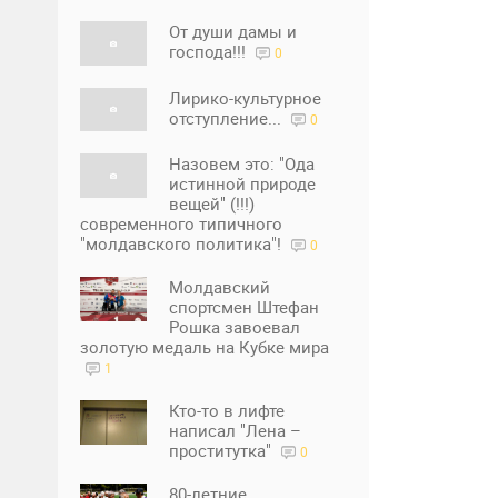
От души дамы и
господа!!!
0
Лирико-культурное
отступление...
0
Назовем это: "Ода
истинной природе
вещей" (!!!)
современного типичного
"молдавского политика"!
0
Молдавский
спортсмен Штефан
Рошка завоевал
золотую медаль на Кубке мира
1
Кто-то в лифте
написал "Лена –
проститутка"
0
80-летние