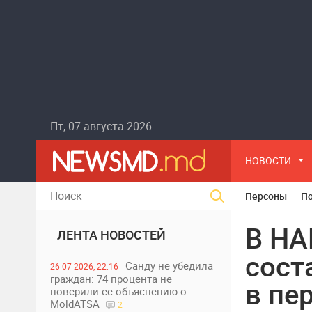
Пт, 07 августа 2026
НОВОСТИ
Персоны
П
В НА
ЛЕНТА НОВОСТЕЙ
сост
Санду не убедила
26-07-2026, 22:16
граждан: 74 процента не
в пе
поверили её объяснению о
MoldATSA
2