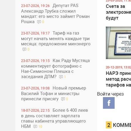
23-03-2020, 11:5
Депутат PAS
Счета за
23-07-2026, 19:26
Александр Трубка сложил
электроэн
мандат: его место займет Роман
будут
Рошка
0
рассчитыв
приблизит
Тариф на газ
23-07-2026, 19:17
могут начать менять каждые три
месяца: предложение минэнерго
0
Как Раду Мустяца
23-07-2026, 19:15
комментирует фотографию с
20-12-2019, 13:0
Нае-Симионом Плешка с
НАРЭ прин
заседания ДПМ?
1
метод рас
тарифов на
Новый премьер
23-07-2026, 19:08
канализац
Василий Тофан и министры
Войти через
принесли присягу
0
Более 6 400 леев
18-07-2026, 22:15
в день составляет зарплата
главы кабинета управляющего
2
КОММЕ
НБМ
10