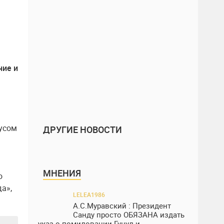
ние и
усом
ДРУГИЕ НОВОСТИ
МНЕНИЯ
о
а»,
LELEA1986
А.С.Муравский : Президент
Санду просто ОБЯЗАНА издать
указ о помиловании Гуцул и