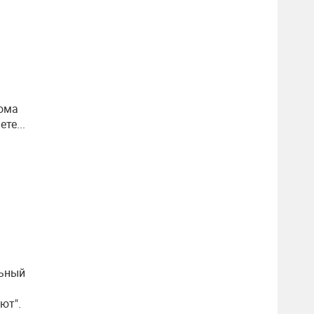
кома
те...
льный
ют".