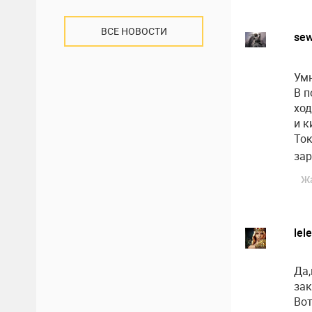
ВСЕ НОВОСТИ
se
Умн
В п
ход
и к
Ток
зар
Ж
lel
Да,
зак
Вот