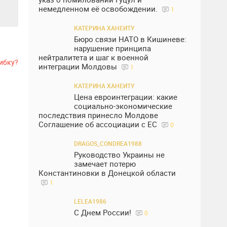
немедленном её освобождении.
1
КАТЕРИНА ХАНЕИТУ
Бюро связи НАТО в Кишиневе:
нарушение принципа
нейтралитета и шаг к военной
ибку?
интеграции Молдовы
1
КАТЕРИНА ХАНЕИТУ
Цена евроинтеграции: какие
социально-экономические
последствия принесло Молдове
Соглашение об ассоциации с ЕС
0
DRAGOS_CONDREA1988
Руководство Украины не
замечает потерю
Константиновки в Донецкой области
1
LELEA1986
С Днем России!
0