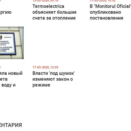
0
13-02-2020, 09:18
17-03-2020, 10:52
Termoelectrica
В "Monitorul Oficial
ергию
объясняет большие
опубликовано
счета за отопление
постановление
аться
правительства об
ельно
объявлении
чрезвычайного
положения
2
17-03-2020, 12:03
яла новый
Власти 'под шумок'
чета
изменяют закон о
 воду и
режиме
ию
Чрезвычайного
положения в своих
интересах
НТАРИЯ