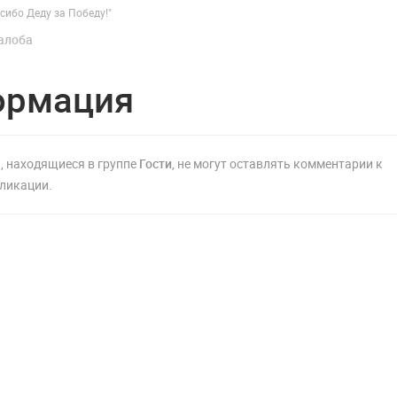
сибо Деду за Победу!"
алоба
ормация
, находящиеся в группе
Гости
, не могут оставлять комментарии к
ликации.