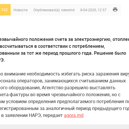
 742
Новости
Опубликовал(а):
newsmd
8-04-2020, 12:57
езвычайного положения счета за электроэнергию, отопле
рассчитываться в соответствии с потреблением,
ованным за тот же период прошлого года. Решение было
Э.
о внимание необходимость избегать риска заражения вир
рсонала операторов, занимающихся считыванием данных
ого оборудования, Агентство разрешило выставлять
чета-фактуры во время чрезвычайного положения, но с
м условием определения предполагаемого потребления п
егистрированным за аналогичный период предыдущего год
 в заявлении НАРЭ, передает
agora.md