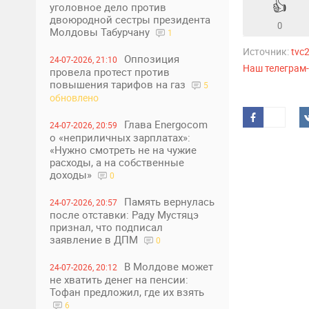
👍
уголовное дело против
двоюродной сестры президента
0
Молдовы Табурчану
1
Источник:
tvc
Оппозиция
24-07-2026, 21:10
Наш телеграм
провела протест против
повышения тарифов на газ
5
обновлено
Глава Energocom
24-07-2026, 20:59
о «неприличных зарплатах»:
«Нужно смотреть не на чужие
расходы, а на собственные
доходы»
0
Память вернулась
24-07-2026, 20:57
после отставки: Раду Мустяцэ
признал, что подписал
заявление в ДПМ
0
В Молдове может
24-07-2026, 20:12
не хватить денег на пенсии:
Тофан предложил, где их взять
6