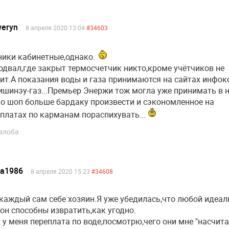
weryn
8 апреля 2020 13:04
#34603
ики кабинетные,однако.
одвал,где закрыт термосчетчик никто,кроме учётчиков не
ит.А показания воды и газа принимаются на сайтах инфо
ишинэу-газ...Премьер Энержи тож могла уже принимать в не
о шоп больше бардаку произвести и сэкономленное на
платах по карманам пораспихувать...
алоба
ea1986
8 апреля 2020 15:23
#34608
каждый сам себе хозяин.Я уже убедилась,что любой идеа
он способны извратить,как угодно.
 у меня переплата по воде,посмотрю,чего они мне "насчита