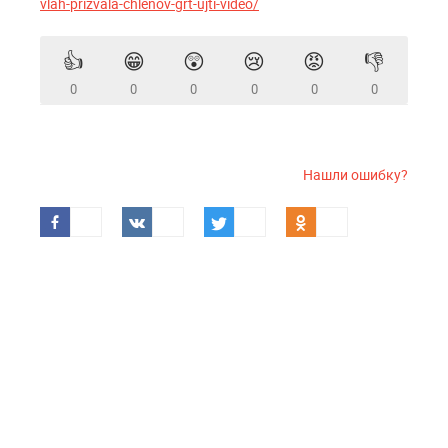
vlah-prizvala-chlenov-grt-ujti-video/
👍
😁
😲
😢
😡
👎
0
0
0
0
0
0
Нашли ошибку?