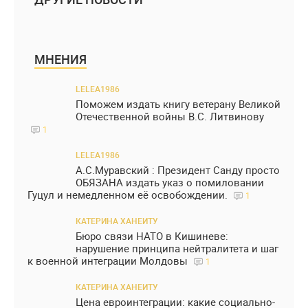
МНЕНИЯ
LELEA1986
Поможем издать книгу ветерану Великой
Отечественной войны В.С. Литвинову
1
LELEA1986
А.С.Муравский : Президент Санду просто
ОБЯЗАНА издать указ о помиловании
Гуцул и немедленном её освобождении.
1
КАТЕРИНА ХАНЕИТУ
Бюро связи НАТО в Кишиневе:
нарушение принципа нейтралитета и шаг
к военной интеграции Молдовы
1
КАТЕРИНА ХАНЕИТУ
Цена евроинтеграции: какие социально-