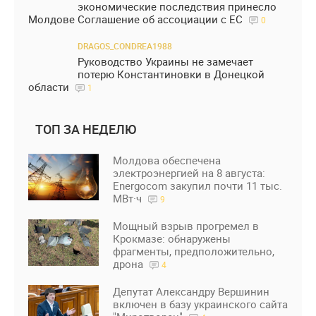
экономические последствия принесло
Молдове Соглашение об ассоциации с ЕС
0
DRAGOS_CONDREA1988
Руководство Украины не замечает
потерю Константиновки в Донецкой
области
1
ТОП ЗА НЕДЕЛЮ
Молдова обеспечена
электроэнергией на 8 августа:
Energocom закупил почти 11 тыс.
МВт·ч
9
Мощный взрыв прогремел в
Крокмазе: обнаружены
фрагменты, предположительно,
дрона
4
Депутат Александру Вершинин
включен в базу украинского сайта