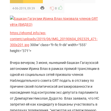
4-06-2019, 09:39
0
https://ehomd.info/wp-
content/uploads/2019/06/IMG_20190604_092329_471-
300x201.jpg
300w" class="fr-fic fr-dii" width="555"
height="371">
Вчера вечером, 3 июня, нынешний башкан Гагаузской
автономии Ирина Влах в рамках прямой трансляции в
одной из социальных сетей призвала членов
Наблюдательного совета GRT подать в отставку по
причине своей политической ангажированности и
нахождения под контролем экс-депутата парламента
от Демпартии Николая Дудогло. Влах заявила, что НС
запретил ей как кандидату в башканы участвовать в
передачах телевидения, “несмотря на утвержденную