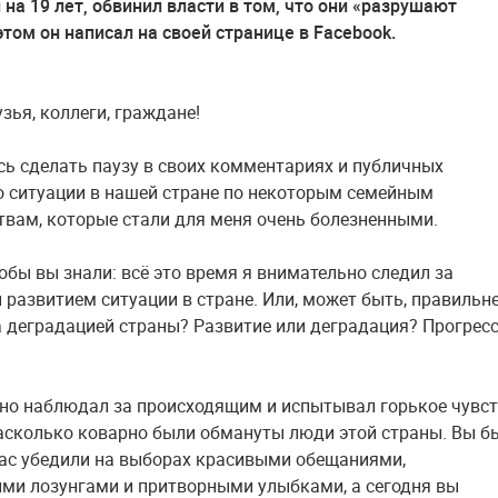
на 19 лет, обвинил власти в том, что они «разрушают
этом он написал на своей странице в Facebook.
зья, коллеги, граждане!
ь сделать паузу в своих комментариях и публичных
о ситуации в нашей стране по некоторым семейным
твам, которые стали для меня очень болезненными.
тобы вы знали: всё это время я внимательно следил за
 развитием ситуации в стране. Или, может быть, правильн
а деградацией страны? Развитие или деградация? Прогресс
но наблюдал за происходящим и испытывал горькое чувс
 насколько коварно были обмануты люди этой страны. Вы б
ас убедили на выборах красивыми обещаниями,
и лозунгами и притворными улыбками, а сегодня вы