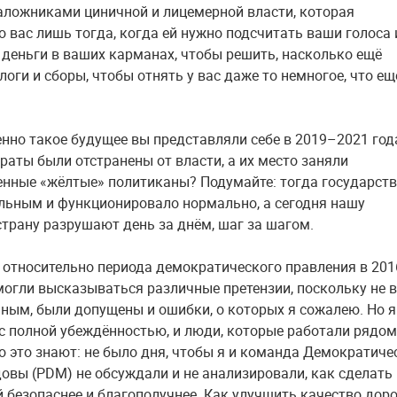
аложниками циничной и лицемерной власти, которая
о вас лишь тогда, когда ей нужно подсчитать ваши голоса 
 деньги в ваших карманах, чтобы решить, насколько ещё
оги и сборы, чтобы отнять у вас даже то немногое, что ещ
нно такое будущее вы представляли себе в 2019–2021 год
раты были отстранены от власти, а их место заняли
енные «жёлтые» политиканы? Подумайте: тогда государст
льным и функционировало нормально, а сегодня нашу
трану разрушают день за днём, шаг за шагом.
, относительно периода демократического правления в 20
 могли высказываться различные претензии, поскольку не в
ным, были допущены и ошибки, о которых я сожалею. Но я
с полной убеждённостью, и люди, которые работали рядом
о это знают: не было дня, чтобы я и команда Демократиче
овы (PDM) не обсуждали и не анализировали, как сделать
 безопаснее и благополучнее. Как улучшить качество доро