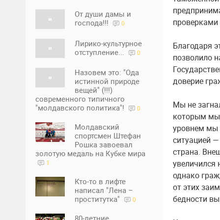
предпринима
От души дамы и
проверками 
господа!!!
0
Лирико-культурное
Благодаря э
отступление...
0
позволило н
Государстве
Назовем это: "Ода
доверие гра
истинной природе
вещей" (!!!)
современного типичного
Мы не загна
"молдавского политика"!
0
которым мы 
Молдавский
уровнем мы 
спортсмен Штефан
ситуацией —
Рошка завоевал
страна. Вне
золотую медаль на Кубке мира
увеличился 
1
однако граж
Кто-то в лифте
от этих заи
написал "Лена –
бедности вы
проститутка"
0
80-летние