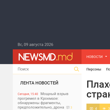
Вс, 09 августа 2026
НОВОСТИ
Персоны
П
Плах
ЛЕНТА НОВОСТЕЙ
стра
Мощный взрыв
Сегодня, 15:40
прогремел в Крокмазе:
обнаружены фрагменты,
предположительно, дрона
3
4
3