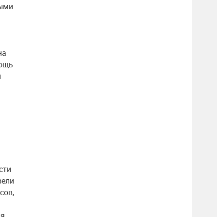
ными
на
мощь
и
сти
вели
сов,
ля