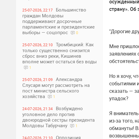
осужденный 
страну». Об 
Большинство
25-07-2026, 22:17
граждан Молдовы
поддерживают досрочные
парламентские и президентские
"Дорогие дру
выборы — соцопрос
0
Тромбицкий: Как
25-07-2026, 22:10
Мне пришлос
только существенно снизится
заявлениях 
сброс вниз реки, Кишинев
обстоятельс
вполне может остаться без воды
1
Но я хочу, ч
Александра
25-07-2026, 21:09
событиями и
Слусаря могут рассмотреть на
сказать — з
пост министра сельского
хозяйства
1
упадок?
Возбуждено
24-07-2026, 21:34
Я вниматель
уголовное дело против
двоюродной сестры президента
из-за того,
Молдовы Табурчану
1
обмануты! В
возвышенным
Оппозиция
24-07-2026, 21:10