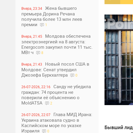
Жена бывшего
Вчера, 23:34
премьера Дорина Речана
получила более 13 млн леев
премии
1
Молдова обеспечена
Вчера, 21:45
электроэнергией на 8 августа:
Energocom закупил почти 11 тыс.
МВт·ч
8
Новый посол США в
Вчера, 21:43
Молдове: Сенат утвердил
Джозефа Буркхалтера
0
Санду не убедила
26-07-2026, 22:16
граждан: 74 процента не
поверили её объяснению о
MoldATSA
2
Глава МИД Ирана:
26-07-2026, 22:07
Украина атаковала судно в
Каспийском море по указке
Бывший лид
Израиля
0