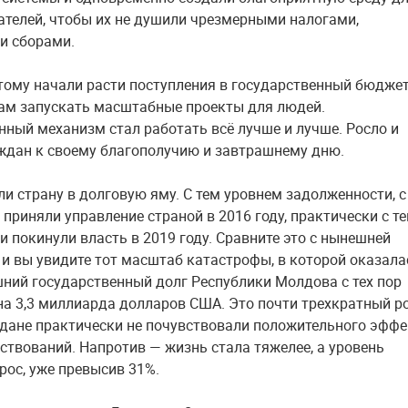
телей, чтобы их не душили чрезмерными налогами,
и сборами.
тому начали расти поступления в государственный бюджет
ам запускать масштабные проекты для людей.
нный механизм стал работать всё лучше и лучше. Росло и
ждан к своему благополучию и завтрашнему дню.
ли страну в долговую яму. С тем уровнем задолженности, с
приняли управление страной в 2016 году, практически с т
и покинули власть в 2019 году. Сравните это с нынешней
 и вы увидите тот масштаб катастрофы, в которой оказала
шний государственный долг Республики Молдова с тех пор
на 3,3 миллиарда долларов США. Это почти трехкратный ро
дане практически не почувствовали положительного эффе
мствований. Напротив — жизнь стала тяжелее, а уровень
рос, уже превысив 31%.