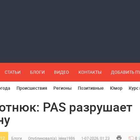
СТАТЬИ
БЛОГИ
ВИДЕО
КОНТАКТЫ
ДОБАВИТЬ 
огода
Происшествия
Регионы
Позитивные
Юмор
Курс
отнюк: PAS разрушает
ну
12
Блоги
Опубликовал(а):
lelea1986
1-07-2026, 01:23
0