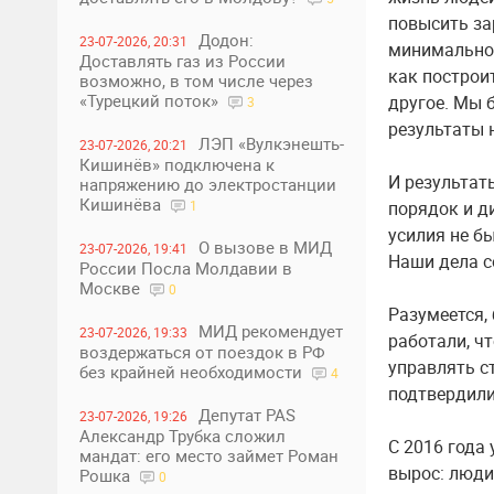
повысить за
Додон:
23-07-2026, 20:31
минимальном
Доставлять газ из России
как построи
возможно, в том числе через
«Турецкий поток»
другое. Мы 
3
результаты 
ЛЭП «Вулкэнешть-
23-07-2026, 20:21
Кишинёв» подключена к
И результат
напряжению до электростанции
Кишинёва
порядок и д
1
усилия не б
О вызове в МИД
23-07-2026, 19:41
Наши дела с
России Посла Молдавии в
Москве
0
Разумеется, 
МИД рекомендует
23-07-2026, 19:33
работали, ч
воздержаться от поездок в РФ
управлять с
без крайней необходимости
4
подтвердили
Депутат PAS
23-07-2026, 19:26
Александр Трубка сложил
С 2016 года
мандат: его место займет Роман
вырос: люди
Рошка
0