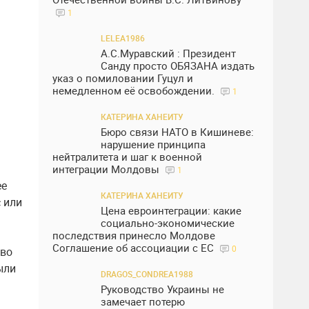
1
LELEA1986
А.С.Муравский : Президент
Санду просто ОБЯЗАНА издать
указ о помиловании Гуцул и
немедленном её освобождении.
1
КАТЕРИНА ХАНЕИТУ
Бюро связи НАТО в Кишиневе:
нарушение принципа
нейтралитета и шаг к военной
интеграции Молдовы
1
ее
КАТЕРИНА ХАНЕИТУ
 или
Цена евроинтеграции: какие
социально-экономические
последствия принесло Молдове
Соглашение об ассоциации с ЕС
0
тво
ыли
DRAGOS_CONDREA1988
Руководство Украины не
замечает потерю