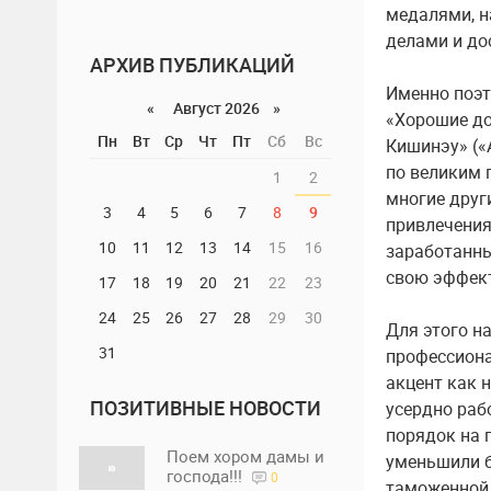
медалями, н
делами и до
АРХИВ ПУБЛИКАЦИЙ
Именно поэт
«
Август 2026 »
«Хорошие дор
Пн
Вт
Ср
Чт
Пт
Сб
Вс
Кишинэу» («
по великим 
1
2
многие друг
3
4
5
6
7
8
9
привлечения 
10
11
12
13
14
15
16
заработанны
свою эффек
17
18
19
20
21
22
23
24
25
26
27
28
29
30
Для этого н
31
профессиона
акцент как 
ПОЗИТИВНЫЕ НОВОСТИ
усердно раб
порядок на 
Поем хором дамы и
уменьшили б
господа!!!
0
таможенной 