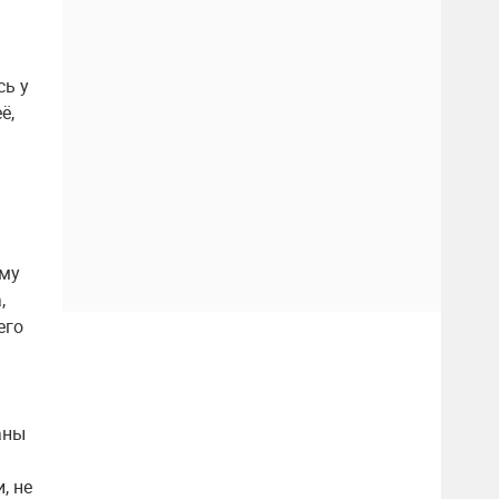
сь у
ё,
ему
,
его
аны
, не