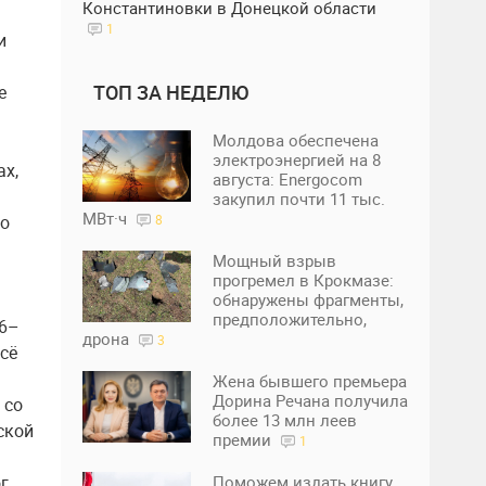
Константиновки в Донецкой области
1
и
ТОП ЗА НЕДЕЛЮ
е
Молдова обеспечена
электроэнергией на 8
ах,
августа: Energocom
закупил почти 11 тыс.
МВт·ч
во
8
Мощный взрыв
прогремел в Крокмазе:
обнаружены фрагменты,
предположительно,
16–
дрона
3
сё
Жена бывшего премьера
Дорина Речана получила
 со
более 13 млн леев
ской
премии
1
г,
Поможем издать книгу