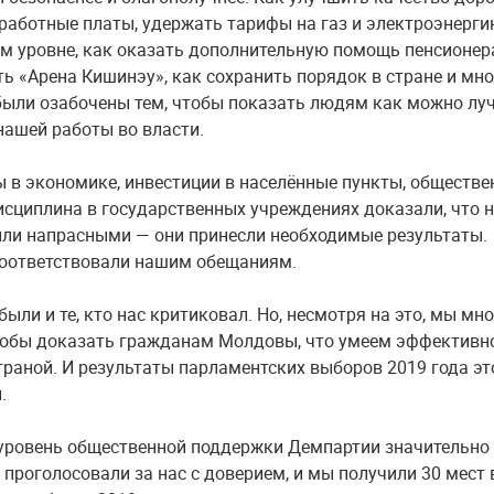
работные платы, удержать тарифы на газ и электроэнерги
 уровне, как оказать дополнительную помощь пенсионер
ть «Арена Кишинэу», как сохранить порядок в стране и мно
были озабочены тем, чтобы показать людям как можно лу
нашей работы во власти.
ы в экономике, инвестиции в населённые пункты, обществ
исциплина в государственных учреждениях доказали, что 
ыли напрасными — они принесли необходимые результаты.
оответствовали нашим обещаниям.
были и те, кто нас критиковал. Но, несмотря на это, мы мн
тобы доказать гражданам Молдовы, что умеем эффективн
траной. И результаты парламентских выборов 2019 года эт
.
 уровень общественной поддержки Демпартии значительно
 проголосовали за нас с доверием, и мы получили 30 мест 