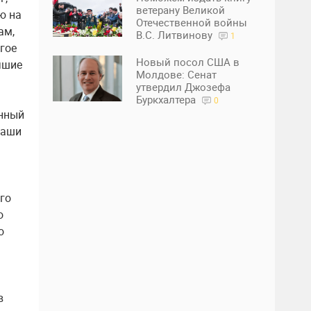
ветерану Великой
ю на
Отечественной войны
ам,
В.С. Литвинову
1
гое
Новый посол США в
чшие
Молдове: Сенат
утвердил Джозефа
Буркхалтера
0
енный
наши
ого
о
о
в