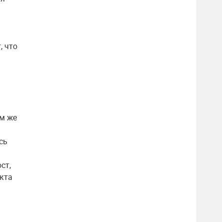
, что
ем же
сь
ст,
кта