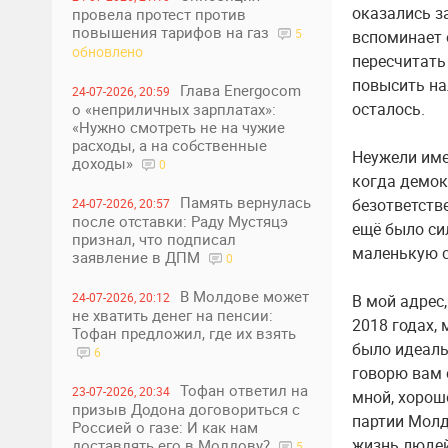
оказались з
провела протест против
повышения тарифов на газ
5
вспоминает 
обновлено
пересчитать
повысить нал
Глава Energocom
24-07-2026, 20:59
осталось.
о «неприличных зарплатах»:
«Нужно смотреть не на чужие
расходы, а на собственные
Неужели име
доходы»
0
когда демок
Память вернулась
безответств
24-07-2026, 20:57
после отставки: Раду Мустяцэ
ещё было си
признал, что подписал
маленькую с
заявление в ДПМ
0
В Молдове может
24-07-2026, 20:12
В мой адрес
не хватить денег на пенсии:
2018 годах,
Тофан предложил, где их взять
было идеаль
6
говорю вам 
Тофан ответил на
23-07-2026, 20:34
мной, хорош
призыв Додона договориться с
партии Молд
Россией о газе: И как нам
жизнь людей
доставлять его в Молдову?
5