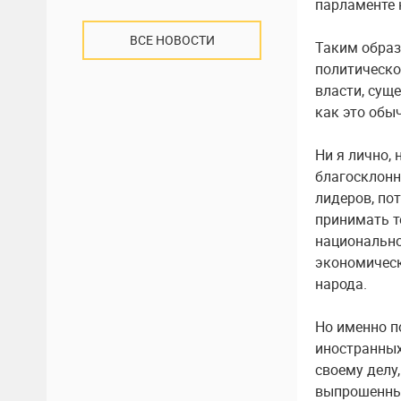
парламенте 
ВСЕ НОВОСТИ
Таким образ
политическо
власти, суще
как это обы
Ни я лично,
благосклонн
лидеров, по
принимать т
национально
экономическ
народа.
Но именно п
иностранных
своему делу
выпрошенным