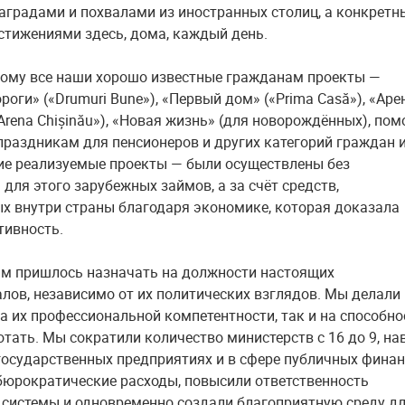
аградами и похвалами из иностранных столиц, а конкрет
стижениями здесь, дома, каждый день.
ому все наши хорошо известные гражданам проекты —
оги» («Drumuri Bune»), «Первый дом» («Prima Casă»), «Аре
Arena Chișinău»), «Новая жизнь» (для новорождённых), по
праздникам для пенсионеров и других категорий граждан 
ие реализуемые проекты — были осуществлены без
для этого зарубежных займов, а за счёт средств,
х внутри страны благодаря экономике, которая доказала
тивность.
ам пришлось назначать на должности настоящих
лов, независимо от их политических взглядов. Мы делали
на их профессиональной компетентности, так и на способно
отать. Мы сократили количество министерств с 16 до 9, на
государственных предприятиях и в сфере публичных финан
юрократические расходы, повысили ответственность
системы и одновременно создали благоприятную среду д