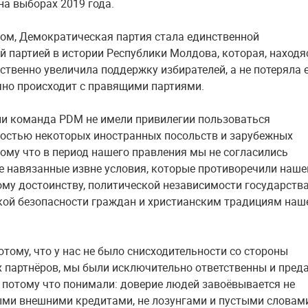
на выборах 2019 года.
ом, Демократическая партия стала единственной
й партией в истории Республики Молдова, которая, находя
ственно увеличила поддержку избирателей, а не потеряла е
чно происходит с правящими партиями.
 ни команда PDM не имели привилегии пользоваться
остью некоторых иностранных посольств и зарубежных
тому что в период нашего правления мы не согласились
е навязанные извне условия, которые противоречили наш
му достоинству, политической независимости государства
ой безопасности граждан и христианским традициям наш
отому, что у нас не было снисходительности со стороны
 партнёров, мы были исключительно ответственны и пред
, потому что понимали: доверие людей завоёвывается не
и внешними кредитами, не лозунгами и пустыми словами