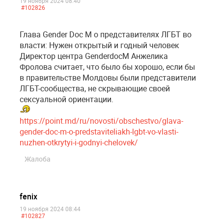
19 ноября 2024 08:40
#102826
Глава Gender Doc M о представителях ЛГБТ во
власти: Нужен открытый и годный человек
Директор центра GenderdocM Анжелика
Фролова считает, что было бы хорошо, если бы
в правительстве Молдовы были представители
ЛГБТ-сообщества, не скрывающие своей
сексуальной ориентации.
https://point.md/ru/novosti/obschestvo/glava-
gender-doc-m-o-predstaviteliakh-lgbt-vo-vlasti-
nuzhen-otkrytyi-i-godnyi-chelovek/
Жалоба
fenix
19 ноября 2024 08:44
#102827