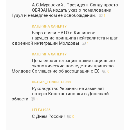
А.С.Муравский : Президент Санду просто
ОБЯЗАНА издать указ о помиловании
Гуцул и немедленном её освобождении.
1
КАТЕРИНА ХАНЕИТУ
Бюро связи НАТО в Кишиневе:
нарушение принципа нейтралитета и шаг
к военной интеграции Молдовы
1
КАТЕРИНА ХАНЕИТУ
Цена евроинтеграции: какие социально-
экономические последствия принесло
Молдове Соглашение об ассоциации с ЕС
0
DRAGOS_CONDREA1988
Руководство Украины не замечает
потерю Константиновки в Донецкой
области
1
LELEA1986
С Днем России!
0