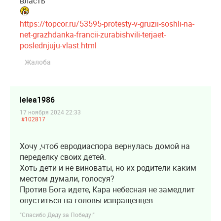
власть
https://topcor.ru/53595-protesty-v-gruzii-soshli-na-
net-grazhdanka-francii-zurabishvili-terjaet-
poslednjuju-vlast.html
Жалоба
lelea1986
17 ноября 2024 22:33
#102817
Хочу ,чтоб евродиаспора вернулась домой на
переделку своих детей.
Хоть дети и не виноваты, но их родители каким
местом думали, голосуя?
Против Бога идете, Кара небесная не замедлит
опуститься на головы извращенцев.
"Спасибо Деду за Победу!"