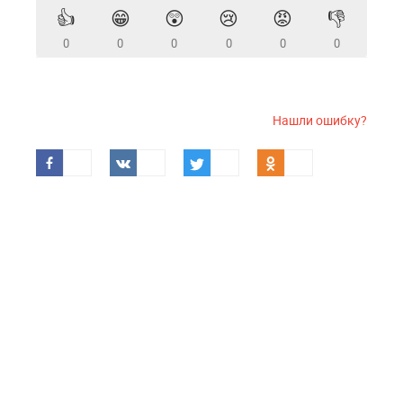
👍
😁
😲
😢
😡
👎
0
0
0
0
0
0
Нашли ошибку?