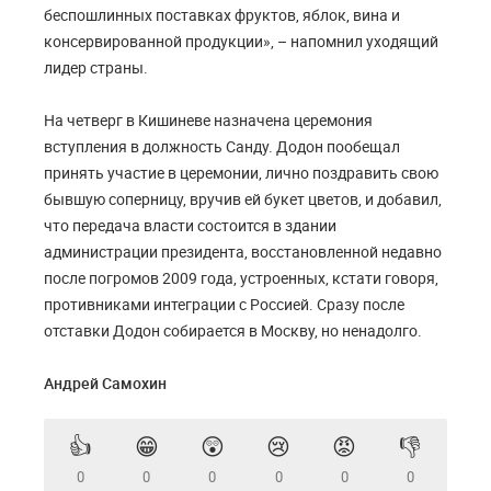
беспошлинных поставках фруктов, яблок, вина и
консервированной продукции», – напомнил уходящий
лидер страны.
На четверг в Кишиневе назначена церемония
вступления в должность Санду. Додон пообещал
принять участие в церемонии, лично поздравить свою
бывшую соперницу, вручив ей букет цветов, и добавил,
что передача власти состоится в здании
администрации президента, восстановленной недавно
после погромов 2009 года, устроенных, кстати говоря,
противниками интеграции с Россией. Сразу после
отставки Додон собирается в Москву, но ненадолго.
Андрей Самохин
👍
😁
😲
😢
😡
👎
0
0
0
0
0
0