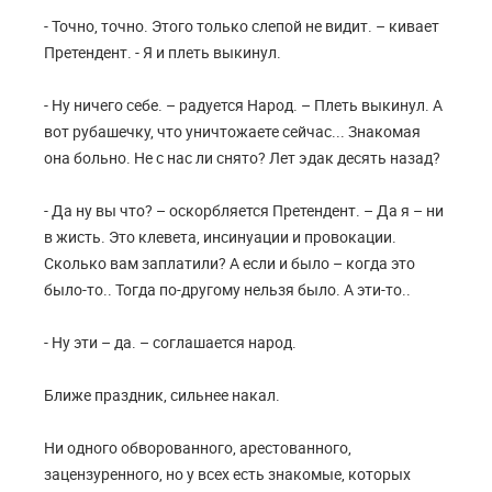
- Точно, точно. Этого только слепой не видит. – кивает
Претендент. - Я и плеть выкинул.
- Ну ничего себе. – радуется Народ. – Плеть выкинул. А
вот рубашечку, что уничтожаете сейчас... Знакомая
она больно. Не с нас ли снято? Лет эдак десять назад?
- Да ну вы что? – оскорбляется Претендент. – Да я – ни
в жисть. Это клевета, инсинуации и провокации.
Сколько вам заплатили? А если и было – когда это
было-то.. Тогда по-другому нельзя было. А эти-то..
- Ну эти – да. – соглашается народ.
Ближе праздник, сильнее накал.
Ни одного обворованного, арестованного,
зацензуренного, но у всех есть знакомые, которых