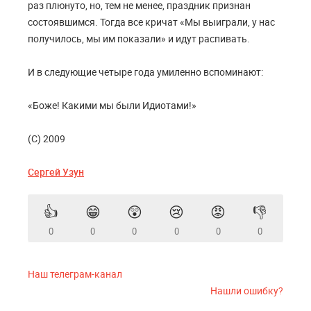
раз плюнуто, но, тем не менее, праздник признан
состоявшимся. Тогда все кричат «Мы выиграли, у нас
получилось, мы им показали» и идут распивать.
И в следующие четыре года умиленно вспоминают:
«Боже! Какими мы были Идиотами!»
(С) 2009
Сергей Узун
👍
😁
😲
😢
😡
👎
0
0
0
0
0
0
Наш телеграм-канал
Нашли ошибку?