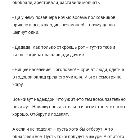
обобрали, арестовали, заставили молчать.
- Да у нему позавчера ночью восемь полковников
пришло и все, как один, незаконно! – возмущенно
шепчут одни.
- Дадада. Как только откроешь рот – тут-то тебе и
каюк. – кричат на площади другие.
- Нищее население! Поголовно! – кричат люди, одетые
в годовой оклад среднего учителя. И это несмотря на
жару.
Все живут надеждой, что уж эти-то тем всеобязательно
покажут. Накажут показательно и всем станет от этого
хорошо. Отберут и поделят.
А если и не поделят – пусть хотя бы отберут. А то
обнаглели все. Пусть тоже побудут в шкуре. А от этого