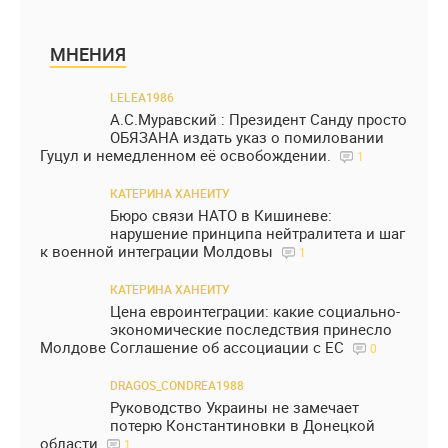
МНЕНИЯ
LELEA1986
А.С.Муравский : Президент Санду просто
ОБЯЗАНА издать указ о помиловании
Гуцул и немедленном её освобождении.
1
КАТЕРИНА ХАНЕИТУ
Бюро связи НАТО в Кишиневе:
нарушение принципа нейтралитета и шаг
к военной интеграции Молдовы
1
КАТЕРИНА ХАНЕИТУ
Цена евроинтеграции: какие социально-
экономические последствия принесло
Молдове Соглашение об ассоциации с ЕС
0
DRAGOS_CONDREA1988
Руководство Украины не замечает
потерю Константиновки в Донецкой
области
1