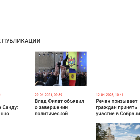
 ПУБЛИКАЦИИ
2
29-04-2021, 09:39
12-04-2023, 10:41
Влад Филат объявил
Речан призывает
 Санду:
о завершении
граждан принять
енно
политической
участие в Собран
ция»
деятельности
Европейская
Молдова