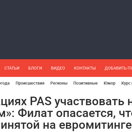
СТАТЬИ
БЛОГИ
ВИДЕО
КОНТАКТЫ
ДОБАВИТЬ 
огода
Происшествия
Регионы
Позитивные
Юмор
Курс
кциях PAS участвовать 
м»: Филат опасается, чт
ринятой на евромитинге