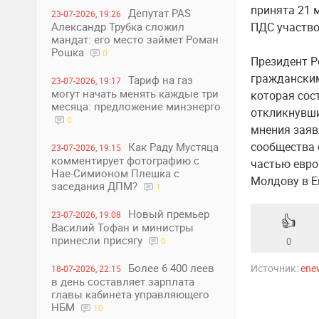
принята 21 
Депутат PAS
23-07-2026, 19:26
Александр Трубка сложил
ПДС участво
мандат: его место займет Роман
Рошка
0
Президент Р
гражданским
Тариф на газ
23-07-2026, 19:17
могут начать менять каждые три
которая сос
месяца: предложение минэнерго
откликнувши
0
мнения заяв
сообщества 
Как Раду Мустяца
23-07-2026, 19:15
комментирует фотографию с
частью евро
Нае-Симионом Плешка с
Молдову в Е
заседания ДПМ?
1
Новый премьер
23-07-2026, 19:08
👍
Василий Тофан и министры
принесли присягу
0
0
Более 6 400 леев
Источник:
ene
18-07-2026, 22:15
в день составляет зарплата
главы кабинета управляющего
НБМ
10