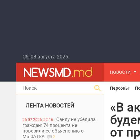
Сб, 08 августа 2026
НОВОСТИ
Персоны
П
«В а
ЛЕНТА НОВОСТЕЙ
буде
Санду не убедила
26-07-2026, 22:16
граждан: 74 процента не
от п
поверили её объяснению о
MoldATSA
2