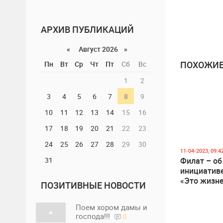
АРХИВ ПУБЛИКАЦИЙ
«
Август 2026 »
ПОХОЖИЕ
Пн
Вт
Ср
Чт
Пт
Сб
Вс
1
2
3
4
5
6
7
8
9
10
11
12
13
14
15
16
17
18
19
20
21
22
23
24
25
26
27
28
29
30
11-04-2023, 09:4
31
Филат – об
инициативе
«Это жизн
ПОЗИТИВНЫЕ НОВОСТИ
важная ак
Поем хором дамы и
господа!!!
0