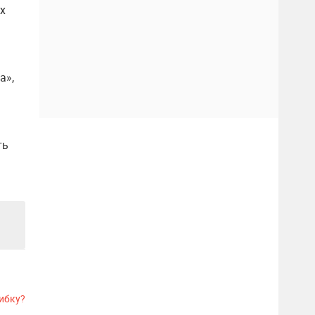
х
а»,
ть
ибку?