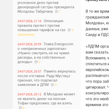
уголовное дело против
двоюродной сестры президента
В то же вре
Молдовы Табурчану
1
гражданским
Оппозиция
24-07-2026, 21:10
Молдова», к
провела протест против
данных, уже
повышения тарифов на газ
5
Санду и ПДС
обновлено
Глава Energocom
24-07-2026, 20:59
«ЛДПМ орган
о «неприличных зарплатах»:
вам сказать.
«Нужно смотреть не на чужие
расходы, а на собственные
Вспомните, 
доходы»
0
сплотиться и
европейском
Память вернулась
24-07-2026, 20:57
расплывчато
после отставки: Раду Мустяцэ
признал, что подписал
что пора за
заявление в ДПМ
0
цитировал. 
консультиров
В Молдове может
24-07-2026, 20:12
не хватить денег на пенсии:
что это нео
Тофан предложил, где их взять
времени это
6