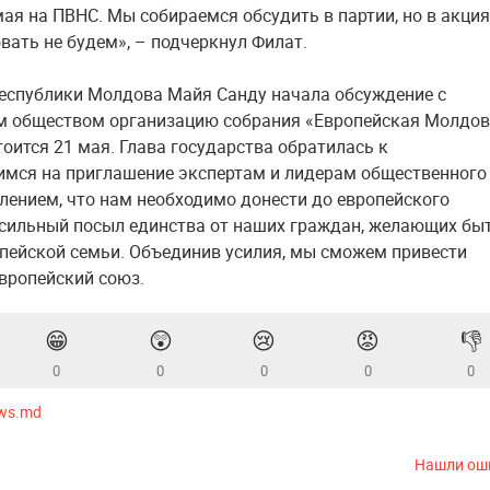
мая на ПВНС. Мы собираемся обсудить в партии, но в акция
вать не будем», – подчеркнул Филат.
еспублики Молдова Майя Санду начала обсуждение с
 обществом организацию собрания «Европейская Молдов
тоится 21 мая. Глава государства обратилась к
мся на приглашение экспертам и лидерам общественного
лением, что нам необходимо донести до европейского
сильный посыл единства от наших граждан, желающих бы
пейской семьи. Объединив усилия, мы сможем привести
вропейский союз.
😁
😲
😢
😡
👎
0
0
0
0
0
ws.md
Нашли ош