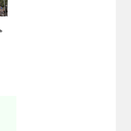
дь
е
о