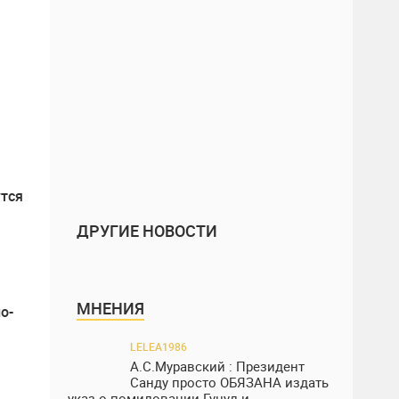
ДРУГИЕ НОВОСТИ
МНЕНИЯ
о-
LELEA1986
А.С.Муравский : Президент
Санду просто ОБЯЗАНА издать
указ о помиловании Гуцул и