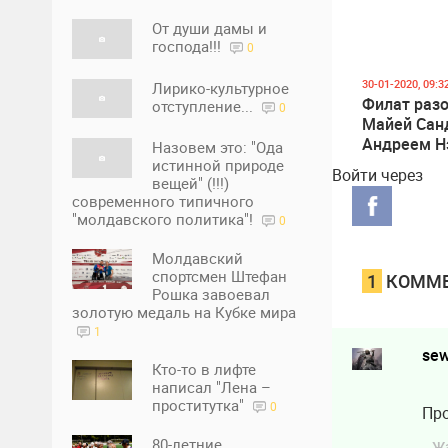
От души дамы и
господа!!!
0
30-01-2020, 09:3
Лирико-культурное
Филат раз
отступление...
0
Майей Сан
Андреем Н
Назовем это: "Ода
истинной природе
Войти через
вещей" (!!!)
современного типичного
"молдавского политика"!
0
Молдавский
спортсмен Штефан
1
КОММЕ
Рошка завоевал
золотую медаль на Кубке мира
1
se
Кто-то в лифте
написал "Лена –
проститутка"
0
Про
80-летние
Ж