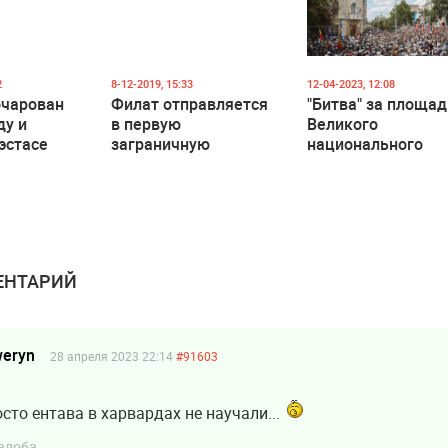
2
8-12-2019, 15:33
12-04-2023, 12:08
очарован
Филат отправляется
"Битва" за площа
ду и
в первую
Великого
эстасе
заграничную
национального
командировку
собрания: еще дв
партии объявили 
проведении
митингов
НТАРИЙ
weryn
28 апреля 2023 22:14
#91603
сто ентава в харвардах не научали...
алоба