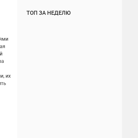
ТОП ЗА НЕДЕЛЮ
иями
мая
й
ра
и, их
ить