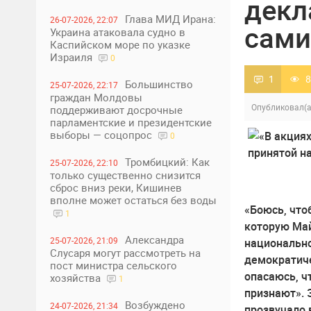
декл
Глава МИД Ирана:
26-07-2026, 22:07
сами
Украина атаковала судно в
Каспийском море по указке
Израиля
0
1
8
Большинство
25-07-2026, 22:17
граждан Молдовы
Опубликовал(а
поддерживают досрочные
парламентские и президентские
выборы — соцопрос
0
Тромбицкий: Как
25-07-2026, 22:10
только существенно снизится
сброс вниз реки, Кишинев
вполне может остаться без воды
«Боюсь, что
1
которую Май
Александра
25-07-2026, 21:09
национально
Слусаря могут рассмотреть на
демократиче
пост министра сельского
опасаюсь, ч
хозяйства
1
признают». 
Возбуждено
24-07-2026, 21:34
прозвучало в