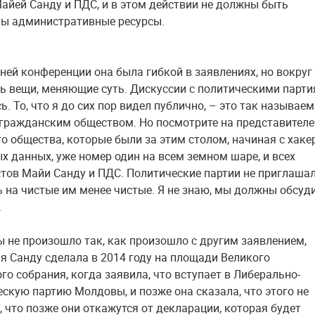
айей Санду и ПДС, и в этом действии не должны быть
ы административные ресурсы.
ней конференции она была гибкой в заявлениях, но вокруг
ть вещи, меняющие суть. Дискуссии с политическими парт
ь. То, что я до сих пор видел публично, – это так называе
 гражданским обществом. Но посмотрите на представителе
о общества, которые были за этим столом, начиная с хаке
х данных, уже номер один на всем земном шаре, и всех
тов Майи Санду и ПДС. Политические партии не приглашал
ь на чистые им менее чистые. Я не знаю, мы должны обсуд
.
ы не произошло так, как произошло с другим заявлением,
я Санду сделала в 2014 году на площади Великого
го собрания, когда заявила, что вступает в Либерально-
скую партию Молдовы, и позже она сказала, что этого не
, что позже они откажутся от декларации, которая будет