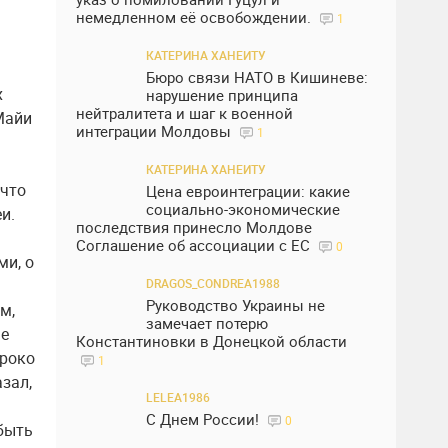
немедленном её освобождении.
1
КАТЕРИНА ХАНЕИТУ
Бюро связи НАТО в Кишиневе:
х
нарушение принципа
нейтралитета и шаг к военной
Майи
интеграции Молдовы
1
КАТЕРИНА ХАНЕИТУ
 что
Цена евроинтеграции: какие
социально-экономические
и.
последствия принесло Молдове
Соглашение об ассоциации с ЕС
0
ми, о
DRAGOS_CONDREA1988
Руководство Украины не
м,
замечает потерю
не
Константиновки в Донецкой области
ироко
1
азал,
LELEA1986
С Днем России!
0
 быть