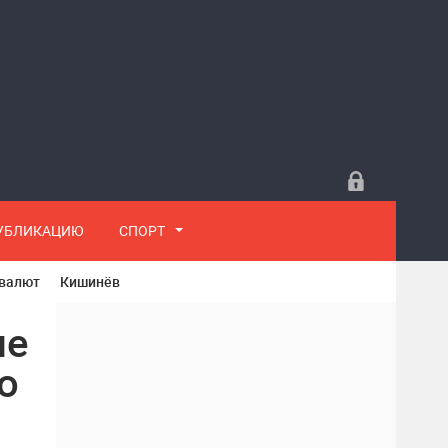
ПУБЛИКАЦИЮ
СПОРТ
 валют
Кишинёв
не
о