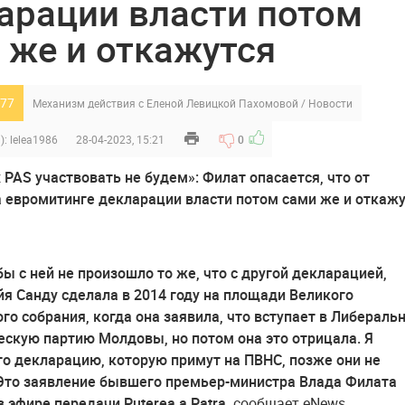
арации власти потом
 же и откажутся
77
Механизм действия с Еленой Левицкой Пахомовой
/
Новости
):
lelea1986
28-04-2023, 15:21
0
бы с ней не произошло то же, что с другой декларацией,
я Санду сделала в 2014 году на площади Великого
го собрания, когда она заявила, что вступает в Либеральн
скую партию Молдовы, но потом она это отрицала. Я
то декларацию, которую примут на ПВНС, позже они не
Это заявление бывшего премьер-министра Влада Филата
 эфире передачи Puterea a Patra,
сообщает eNews.