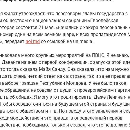
мя Филат утверждает, что переговоры главы государства с
 обществом о национальном собрании «Европейская
оторая состоится 21 мая, «начались с хакера персональны
 номер один на всем земном шаре, и всех пропагандистов 
», передает
noi.md
со ссылкой на unimedia.
изовала много крупных мероприятий на ПВНС. Я не знаю,
 Давайте начнем с первой конференции, с запуска этой иде
что тогда сказала Майя Санду. Она сказала, что нам нужно
 дать очень четкий ответ как в стране, так и за ее предела
 выборе граждан Республики Молдова. У нее было такое
е обращение, не совсем от души, к проевропейским партия
быть об обидах. Я могу это процитировать. Даже Ленина я 
Чтобы сосредоточиться на будущем этой страны, я буду ш
аться с обществом и т. д. По поводу этого заявления я ск
бходимое действие и это правда, в определенный период
 действие необходимо, только я сказал, что это не должно