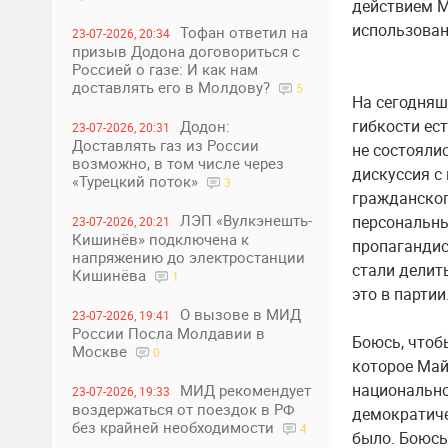
действием М
использован
Тофан ответил на
23-07-2026, 20:34
призыв Додона договориться с
Россией о газе: И как нам
доставлять его в Молдову?
5
На сегодняш
гибкости ес
Додон:
23-07-2026, 20:31
Доставлять газ из России
не состоялис
возможно, в том числе через
дискуссия с
«Турецкий поток»
3
гражданског
ЛЭП «Вулкэнешть-
персональны
23-07-2026, 20:21
Кишинёв» подключена к
пропагандис
напряжению до электростанции
стали делит
Кишинёва
1
это в партии
О вызове в МИД
23-07-2026, 19:41
России Посла Молдавии в
Боюсь, чтоб
Москве
0
которое Май
национально
МИД рекомендует
23-07-2026, 19:33
воздержаться от поездок в РФ
демократиче
без крайней необходимости
4
было. Боюсь