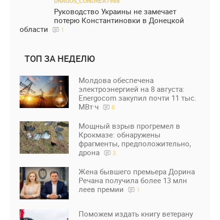
DRAGOS_CONDREA1988
Руководство Украины не замечает
потерю Константиновки в Донецкой
области
1
ТОП ЗА НЕДЕЛЮ
Молдова обеспечена
электроэнергией на 8 августа:
Energocom закупил почти 11 тыс.
МВт·ч
8
Мощный взрыв прогремел в
Крокмазе: обнаружены
фрагменты, предположительно,
дрона
3
Жена бывшего премьера Дорина
Речана получила более 13 млн
леев премии
1
Поможем издать книгу ветерану