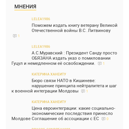
МНЕНИЯ
LELEA1986
Поможем издать книгу ветерану Великой
Отечественной войны В.С. Литвинову
1
LELEA1986
А.С.Муравский : Президент Санду просто
ОБЯЗАНА издать указ о помиловании
Гуцул и немедленном её освобождении.
1
КАТЕРИНА ХАНЕИТУ
Бюро связи НАТО в Кишиневе:
нарушение принципа нейтралитета и шаг
к военной интеграции Молдовы
1
КАТЕРИНА ХАНЕИТУ
Цена евроинтеграции: какие социально-
экономические последствия принесло
Молдове Соглашение об ассоциации с ЕС
0