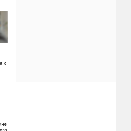
я к
ине
его