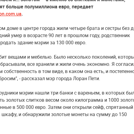
ят больше полумиллиона евро, передает
ion.com.ua
.
ом доме в центре города жили четыре брата и сестры без д
дний умер в возрасте 90 лет в прошлом году, родственник
родать здание мэрии за 130 000 евро.
бит вещами и мебелью. Было несколько поколений, котор
ыбрасывали, все хранили и жили очень экономно. Я согласи
 собственность в том виде, в каком она есть, и постепенн
росим", - рассказал мэр города Лоран Пети.
рудники мэрии нашли три банки с вареньем, в которых бы
ть золотых слитков весом около килограмма и 1000 золо
енные в 500 000 евро. Затем они открыли сейф, спрятанный
 шкафу, и обнаружили золотые монеты на сумму до 150