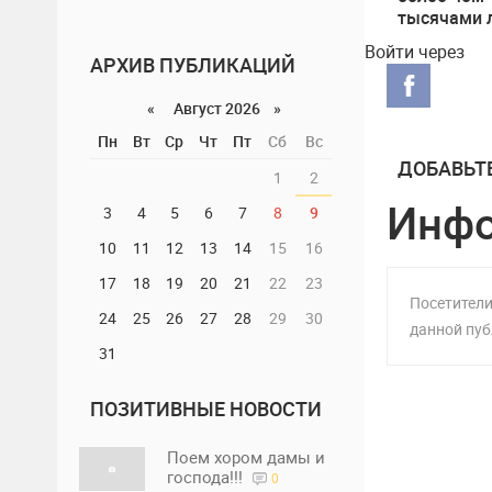
тысячами 
правоохра
Войти через
вернули и
АРХИВ ПУБЛИКАЦИЙ
владелице
«
Август 2026 »
Пн
Вт
Ср
Чт
Пт
Сб
Вс
ДОБАВЬТ
1
2
Инф
3
4
5
6
7
8
9
10
11
12
13
14
15
16
17
18
19
20
21
22
23
Посетители
24
25
26
27
28
29
30
данной пуб
31
ПОЗИТИВНЫЕ НОВОСТИ
Поем хором дамы и
господа!!!
0