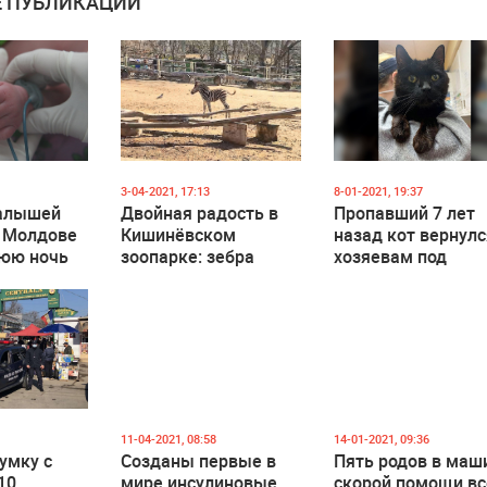
 ПУБЛИКАЦИИ
3-04-2021, 17:13
8-01-2021, 19:37
алышей
Двойная радость в
Пропавший 7 лет
в Молдове
Кишинёвском
назад кот вернулс
нюю ночь
зоопарке: зебра
хозяевам под
родила малыша, а
Рождество
четыре львёнка из
Украины успешно
освоились
11-04-2021, 08:58
14-01-2021, 09:36
умку с
Созданы первые в
Пять родов в маш
10
мире инсулиновые
скорой помощи вс