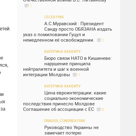
1
LELEA1986
А.С.Муравский : Президент
етей.
Санду просто ОБЯЗАНА издать
указ о помиловании Гуцул и
немедленном её освобождении.
1
КАТЕРИНА ХАНЕИТУ
ые
Бюро связи НАТО в Кишиневе:
нарушение принципа
лся,
нейтралитета и шаг к военной
о
интеграции Молдовы
1
КАТЕРИНА ХАНЕИТУ
Цена евроинтеграции: какие
ли
социально-экономические
тых
последствия принесло Молдове
 за
Соглашение об ассоциации с ЕС
0
DRAGOS_CONDREA1988
Руководство Украины не
замечает потерю