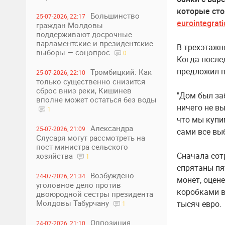
которые сто
Большинство
25-07-2026, 22:17
eurointegrat
граждан Молдовы
поддерживают досрочные
парламентские и президентские
В трехэтажн
выборы — соцопрос
0
Когда после
предложил п
Тромбицкий: Как
25-07-2026, 22:10
только существенно снизится
сброс вниз реки, Кишинев
"Дом был за
вполне может остаться без воды
ничего не в
1
что мы купим
Александра
25-07-2026, 21:09
сами все выб
Слусаря могут рассмотреть на
пост министра сельского
Сначала сот
хозяйства
1
спрятаны пя
Возбуждено
24-07-2026, 21:34
монет, оцен
уголовное дело против
коробками в
двоюродной сестры президента
Молдовы Табурчану
тысяч евро.
1
Оппозиция
24-07-2026, 21:10