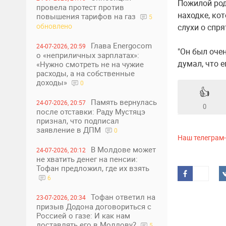
Пожилой род
провела протест против
находке, ко
повышения тарифов на газ
5
обновлено
слухи о спря
Глава Energocom
24-07-2026, 20:59
"Он был оче
о «неприличных зарплатах»:
думал, что е
«Нужно смотреть не на чужие
расходы, а на собственные
доходы»
0
👍
Память вернулась
24-07-2026, 20:57
0
после отставки: Раду Мустяцэ
признал, что подписал
заявление в ДПМ
0
Наш телеграм
В Молдове может
24-07-2026, 20:12
не хватить денег на пенсии:
Тофан предложил, где их взять
6
Тофан ответил на
23-07-2026, 20:34
призыв Додона договориться с
Россией о газе: И как нам
доставлять его в Молдову?
5