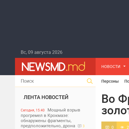
Вс, 09 августа 2026
НОВОСТИ
Персоны
П
Во Ф
ЛЕНТА НОВОСТЕЙ
золо
Мощный взрыв
Сегодня, 15:40
прогремел в Крокмазе:
обнаружены фрагменты,
предположительно, дрона
3
0
2