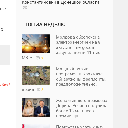
Константиновки в Донецкой области
1
ные
ТОП ЗА НЕДЕЛЮ
но
Молдова обеспечена
электроэнергией на 8
августа: Energocom
закупил почти 11 тыс.
МВт·ч
8
Мощный взрыв
прогремел в Крокмазе:
обнаружены фрагменты,
предположительно,
ибку?
дрона
3
Жена бывшего премьера
Дорина Речана получила
более 13 млн леев
премии
1
Поможем издать книгу