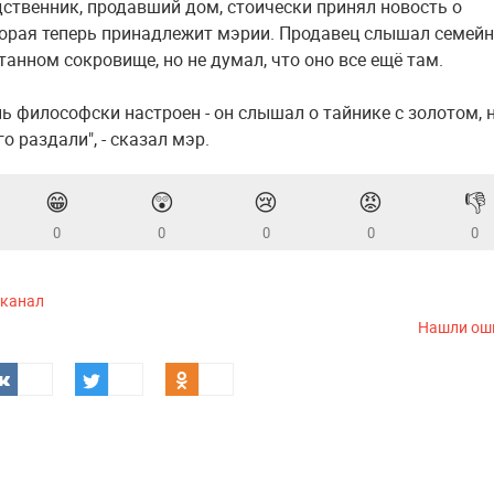
ственник, продавший дом, стоически принял новость о
торая теперь принадлежит мэрии. Продавец слышал семей
танном сокровище, но не думал, что оно все ещё там.
нь философски настроен - он слышал о тайнике с золотом, 
го раздали", - сказал мэр.
😁
😲
😢
😡
👎
0
0
0
0
0
-канал
Нашли ош