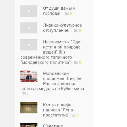
От души дамы и
господа!!!
0
Лирико-культурное
отступление...
0
Назовем это: "Ода
истинной природе
вещей" (!!!)
современного типичного
"молдавского политика"!
0
Молдавский
спортсмен Штефан
Рошка завоевал
золотую медаль на Кубке мира
1
Кто-то в лифте
написал "Лена –
проститутка"
0
80-летние