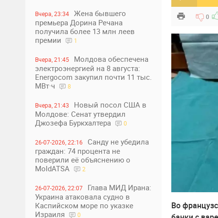
Жена бывшего
Вчера, 23:34
0
премьера Дорина Речана
получила более 13 млн леев
премии
1
Молдова обеспечена
Вчера, 21:45
электроэнергией на 8 августа:
Energocom закупил почти 11 тыс.
МВт·ч
8
Новый посол США в
Вчера, 21:43
Молдове: Сенат утвердил
Джозефа Буркхалтера
0
Санду не убедила
26-07-2026, 22:16
граждан: 74 процента не
поверили её объяснению о
MoldATSA
2
Глава МИД Ирана:
26-07-2026, 22:07
Украина атаковала судно в
Во французс
Каспийском море по указке
Израиля
0
банки с вар