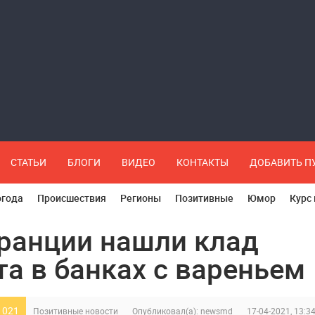
СТАТЬИ
БЛОГИ
ВИДЕО
КОНТАКТЫ
ДОБАВИТЬ 
огода
Происшествия
Регионы
Позитивные
Юмор
Курс
ранции нашли клад
та в банках с вареньем
 021
Позитивные новости
Опубликовал(а):
newsmd
17-04-2021, 13:3