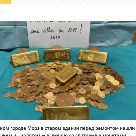
ком городе Морэ в старом здании перед ремонтом нашли
еньем и... золотом — а именно со слитками и монетами,