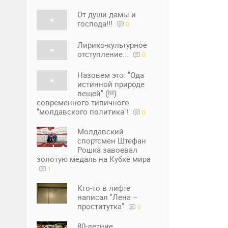
От души дамы и
господа!!!
0
Лирико-культурное
отступление...
0
Назовем это: "Ода
истинной природе
вещей" (!!!)
современного типичного
"молдавского политика"!
0
Молдавский
спортсмен Штефан
Рошка завоевал
золотую медаль на Кубке мира
1
Кто-то в лифте
написал "Лена –
проститутка"
0
80-летние