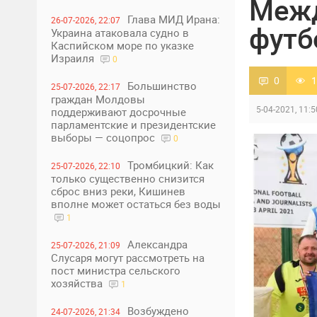
Межд
Глава МИД Ирана:
26-07-2026, 22:07
футб
Украина атаковала судно в
Каспийском море по указке
Израиля
0
0
1
Большинство
25-07-2026, 22:17
граждан Молдовы
5-04-2021, 11:5
поддерживают досрочные
парламентские и президентские
выборы — соцопрос
0
Тромбицкий: Как
25-07-2026, 22:10
только существенно снизится
сброс вниз реки, Кишинев
вполне может остаться без воды
1
Александра
25-07-2026, 21:09
Слусаря могут рассмотреть на
пост министра сельского
хозяйства
1
Возбуждено
24-07-2026, 21:34