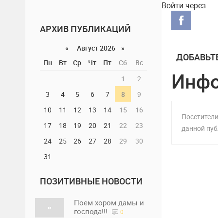
одолев Анд
Войти через
меньшинст
АРХИВ ПУБЛИКАЦИЙ
«
Август 2026 »
ДОБАВЬТ
Пн
Вт
Ср
Чт
Пт
Сб
Вс
Инф
1
2
3
4
5
6
7
8
9
10
11
12
13
14
15
16
Посетители
17
18
19
20
21
22
23
данной пуб
24
25
26
27
28
29
30
31
ПОЗИТИВНЫЕ НОВОСТИ
Поем хором дамы и
господа!!!
0