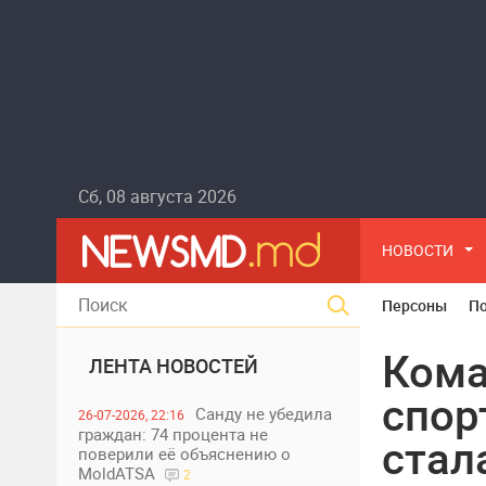
Сб, 08 августа 2026
НОВОСТИ
Персоны
П
Кома
ЛЕНТА НОВОСТЕЙ
спор
Санду не убедила
26-07-2026, 22:16
граждан: 74 процента не
стал
поверили её объяснению о
MoldATSA
2