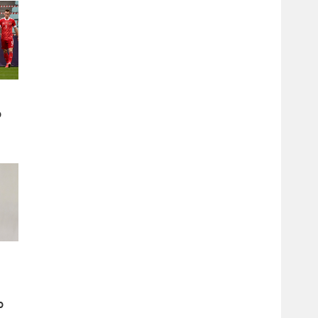
о
а
е
о