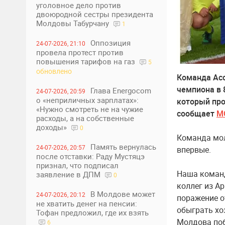
уголовное дело против
двоюродной сестры президента
Молдовы Табурчану
1
Оппозиция
24-07-2026, 21:10
провела протест против
повышения тарифов на газ
5
обновлено
Команда Асс
чемпиона в 
Глава Energocom
24-07-2026, 20:59
о «неприличных зарплатах»:
который про
«Нужно смотреть не на чужие
сообщает
М
расходы, а на собственные
доходы»
0
Команда мол
Память вернулась
24-07-2026, 20:57
впервые.
после отставки: Раду Мустяцэ
признал, что подписал
Наша команд
заявление в ДПМ
0
коллег из Ар
В Молдове может
24-07-2026, 20:12
поражение о
не хватить денег на пенсии:
обыграть хо
Тофан предложил, где их взять
Молдова поб
6