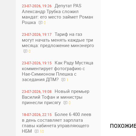
Депутат PAS
23-07-2026, 19:26
Александр Трубка сложил
мандат: его место займет Роман
Рошка
0
Тариф на газ
23-07-2026, 19:17
могут начать менять каждые три
месяца: предложение минэнерго
0
Как Раду Мустяца
23-07-2026, 19:15
комментирует фотографию с
Нае-Симионом Плешка с
заседания ДПМ?
1
Новый премьер
23-07-2026, 19:08
Василий Тофан и министры
принесли присягу
0
Более 6 400 леев
18-07-2026, 22:15
в день составляет зарплата
ПОХОЖИЕ
главы кабинета управляющего
НБМ
10