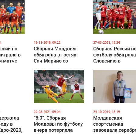
5
16-11-2018, 09:22
27-03-2021, 18:24
ссии по
Сборная Молдовы
Сборная России п
играла в
обыграла в гостях
футболу обыграл
м матче
Сан-Марино со
Словению в
счетом 1:0
отборочном матч
ЧМ-2022
1
29-03-2021, 09:04
24-10-2019, 13:19
держала
“8:0”. Сборная
Молдавская
еду в
Молдовы по футболу
спортсменка
Евро-2020,
вчера потерпела
завоевала серебр