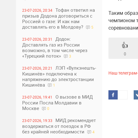
Тофан ответил на
23-07-2026, 20:34
Таким образ
призыв Додона договориться с
чемпионом т
Россией о газе: И как нам
доставлять его в Молдову?
соревновани
5
Додон:
23-07-2026, 20:31
👍
Доставлять газ из России
возможно, в том числе через
0
«Турецкий поток»
3
ЛЭП «Вулкэнешть-
23-07-2026, 20:21
Наш телеграм
Кишинёв» подключена к
напряжению до электростанции
Кишинёва
1
О вызове в МИД
23-07-2026, 19:41
России Посла Молдавии в
Москве
0
МИД рекомендует
23-07-2026, 19:33
воздержаться от поездок в РФ
без крайней необходимости
4