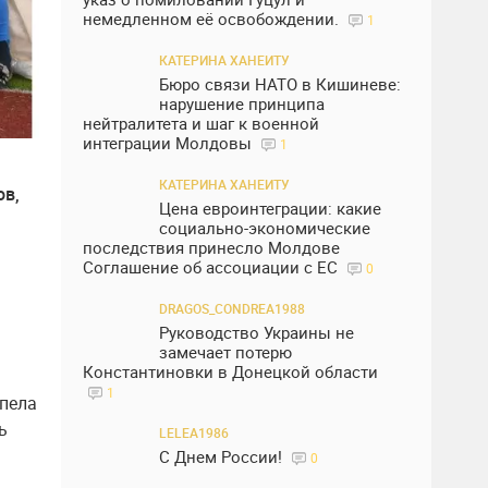
немедленном её освобождении.
1
КАТЕРИНА ХАНЕИТУ
Бюро связи НАТО в Кишиневе:
нарушение принципа
нейтралитета и шаг к военной
интеграции Молдовы
1
КАТЕРИНА ХАНЕИТУ
ов,
Цена евроинтеграции: какие
социально-экономические
последствия принесло Молдове
Соглашение об ассоциации с ЕС
0
DRAGOS_CONDREA1988
Руководство Украины не
замечает потерю
Константиновки в Донецкой области
1
рпела
ь
LELEA1986
С Днем России!
0