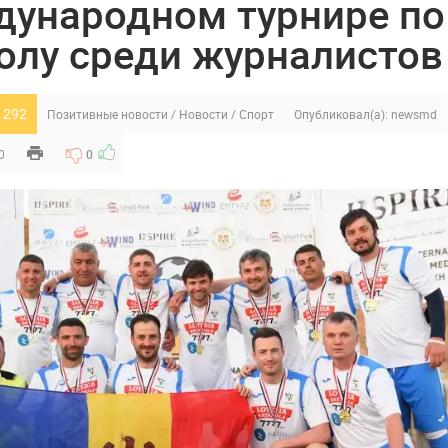
ународном турнире по
олу среди журналистов
 292
Позитивные новости
/
Новости
/
Спорт
Опубликовал(а):
newsmd
0
0