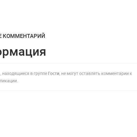
орру в
самое крупное
на международно
ве
поражение
турнире по вольн
борьбе на Украин
Е КОММЕНТАРИЙ
ормация
, находящиеся в группе
Гости
, не могут оставлять комментарии к
ликации.