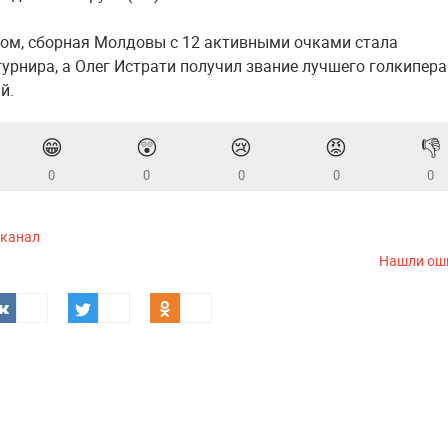
ом, сборная Молдовы с 12 активными очками стала
урнира, а Олег Истрати получил звание лучшего голкипера
й.
😁
😲
😢
😡
👎
0
0
0
0
0
-канал
Нашли ош