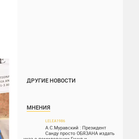
ДРУГИЕ НОВОСТИ
МНЕНИЯ
LELEA1986
А.С.Муравский : Президент
Санду просто ОБЯЗАНА издать
указ о помиловании Гуцул и