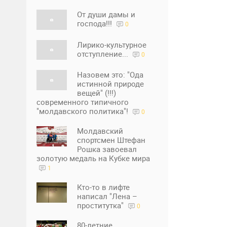
От души дамы и
господа!!!
0
Лирико-культурное
отступление...
0
Назовем это: "Ода
истинной природе
вещей" (!!!)
современного типичного
"молдавского политика"!
0
Молдавский
спортсмен Штефан
Рошка завоевал
золотую медаль на Кубке мира
1
Кто-то в лифте
написал "Лена –
проститутка"
0
80-летние