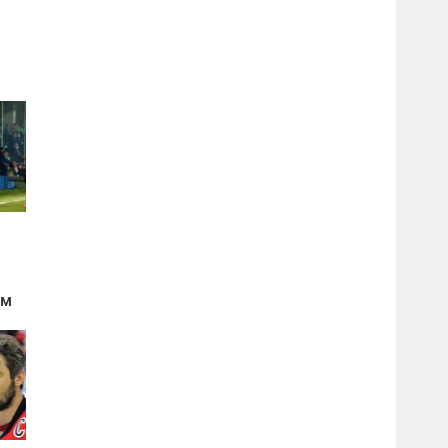
ы
ом
а