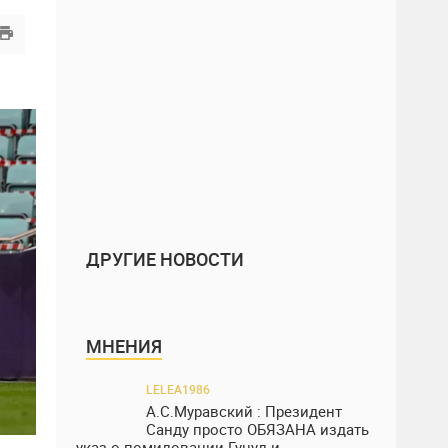
ДРУГИЕ НОВОСТИ
МНЕНИЯ
LELEA1986
А.С.Муравский : Президент
Санду просто ОБЯЗАНА издать
указ о помиловании Гуцул и