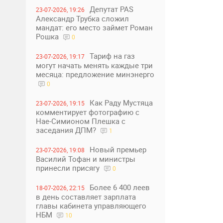
Депутат PAS
23-07-2026, 19:26
Александр Трубка сложил
мандат: его место займет Роман
Рошка
0
Тариф на газ
23-07-2026, 19:17
могут начать менять каждые три
месяца: предложение минэнерго
0
Как Раду Мустяца
23-07-2026, 19:15
комментирует фотографию с
Нае-Симионом Плешка с
заседания ДПМ?
1
Новый премьер
23-07-2026, 19:08
Василий Тофан и министры
принесли присягу
0
Более 6 400 леев
18-07-2026, 22:15
в день составляет зарплата
главы кабинета управляющего
НБМ
10