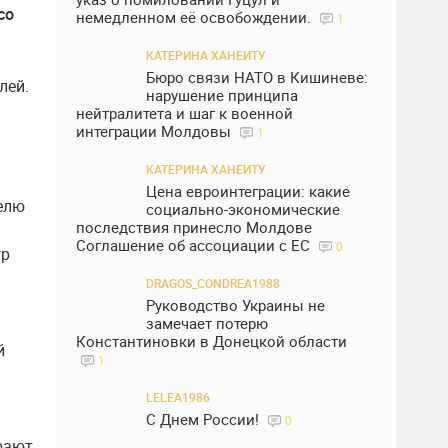
со
немедленном её освобождении.
1
КАТЕРИНА ХАНЕИТУ
Бюро связи НАТО в Кишиневе:
лей.
нарушение принципа
нейтралитета и шаг к военной
интеграции Молдовы
1
КАТЕРИНА ХАНЕИТУ
Цена евроинтеграции: какие
телю
социально-экономические
последствия принесло Молдове
Соглашение об ассоциации с ЕС
0
гр
DRAGOS_CONDREA1988
Руководство Украины не
замечает потерю
Константиновки в Донецкой области
й
1
LELEA1986
С Днем России!
0
рают