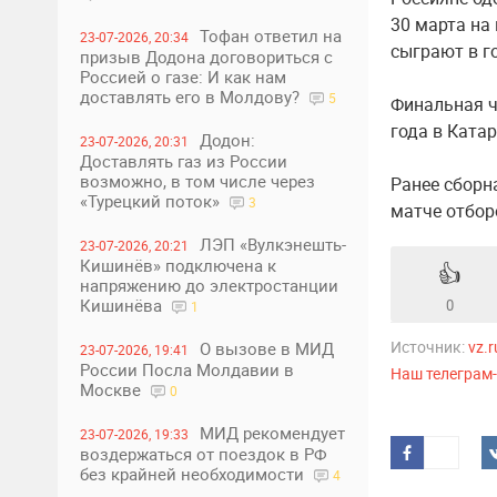
30 марта на
Тофан ответил на
23-07-2026, 20:34
сыграют в г
призыв Додона договориться с
Россией о газе: И как нам
доставлять его в Молдову?
5
Финальная ч
года в Катар
Додон:
23-07-2026, 20:31
Доставлять газ из России
возможно, в том числе через
Ранее сборн
«Турецкий поток»
3
матче отбор
ЛЭП «Вулкэнешть-
23-07-2026, 20:21
Кишинёв» подключена к
👍
напряжению до электростанции
Кишинёва
0
1
Источник:
vz.r
О вызове в МИД
23-07-2026, 19:41
России Посла Молдавии в
Наш телеграм
Москве
0
МИД рекомендует
23-07-2026, 19:33
воздержаться от поездок в РФ
без крайней необходимости
4