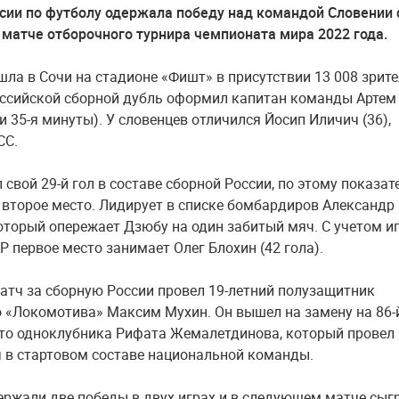
сии по футболу одержала победу над командой Словении 
в матче отборочного турнира чемпионата мира 2022 года.
шла в Сочи на стадионе «Фишт» в присутствии 13 008 зрите
оссийской сборной дубль оформил капитан команды Артем
и 35-я минуты). У словенцев отличился Йосип Иличич (36),
СС.
 свой 29-й гол в составе сборной России, по этому показа
 второе место. Лидирует в списке бомбардиров Александр
оторый опережает Дзюбу на один забитый мяч. С учетом и
Р первое место занимает Олег Блохин (42 гола).
тч за сборную России провел 19-летний полузащитник
 «Локомотива» Максим Мухин. Он вышел на замену на 86-
то одноклубника Рифата Жемалетдинова, который провел
 в стартовом составе национальной команды.
ержали две победы в двух играх и в следующем матче сыг