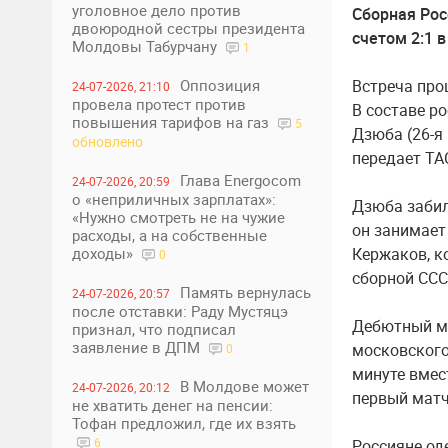
уголовное дело против
Сборная Рос
двоюродной сестры президента
счетом 2:1 
Молдовы Табурчану
1
Оппозиция
Встреча про
24-07-2026, 21:10
провела протест против
В составе р
повышения тарифов на газ
5
Дзюба (26-я 
обновлено
передает ТА
Глава Energocom
24-07-2026, 20:59
о «неприличных зарплатах»:
Дзюба забил
«Нужно смотреть не на чужие
он занимает
расходы, а на собственные
доходы»
Кержаков, к
0
сборной ССС
Память вернулась
24-07-2026, 20:57
после отставки: Раду Мустяцэ
Дебютный ма
признал, что подписал
заявление в ДПМ
московского
0
минуте вмес
В Молдове может
24-07-2026, 20:12
первый матч
не хватить денег на пенсии:
Тофан предложил, где их взять
6
Россияне од