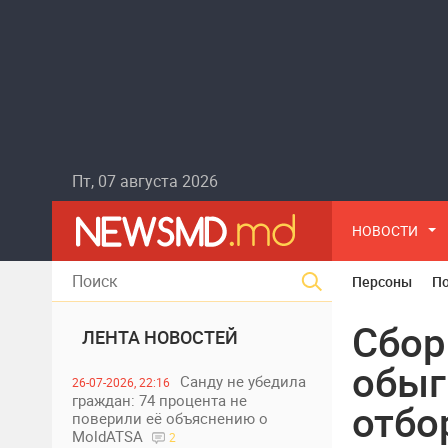
Пт, 07 августа 2026
НОВОСТИ
Персоны
П
Сбор
ЛЕНТА НОВОСТЕЙ
обыг
Санду не убедила
26-07-2026, 22:16
граждан: 74 процента не
отбо
поверили её объяснению о
MoldATSA
2