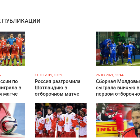
 ПУБЛИКАЦИИ
5
11-10-2019, 10:39
26-03-2021, 11:44
ссии по
Россия разгромила
Сборная Молдов
играла в
Шотландию в
сыграла вничью в
м матче
отборочном матче
первом отборочн
Евро-2020
матче Чемпионат
мира 2022 года