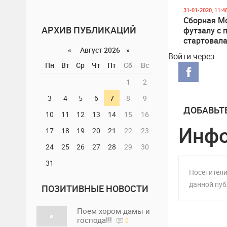
31-01-2020, 11:4
Сборная М
АРХИВ ПУБЛИКАЦИЙ
футзалу с 
стартовала
«
Август 2026 »
к чемпион
Войти через
Европы-20
Пн
Вт
Ср
Чт
Пт
Сб
Вс
1
2
3
4
5
6
7
8
9
ДОБАВЬТ
10
11
12
13
14
15
16
Инф
17
18
19
20
21
22
23
24
25
26
27
28
29
30
31
Посетители
данной пуб
ПОЗИТИВНЫЕ НОВОСТИ
Поем хором дамы и
господа!!!
0