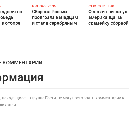
8
5-01-2020, 22:48
24-05-2019, 11:50
олдовы по
Сборная России
Овечкин выкинул
победы
проиграла канадцам
американца на
 в отборе
и стала серебряным
скамейку сборной
ату
призером
России во время
22
молодежного ЧМ по
матча ЧМ
хоккею
Е КОММЕНТАРИЙ
ормация
, находящиеся в группе
Гости
, не могут оставлять комментарии к
ликации.