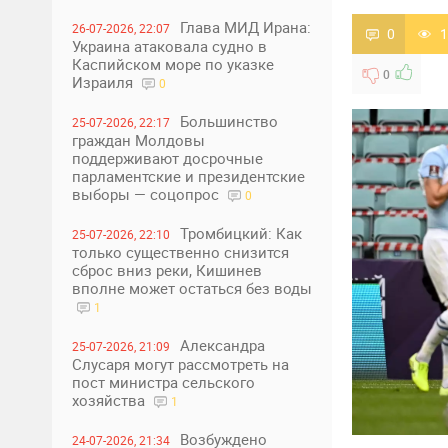
Глава МИД Ирана:
26-07-2026, 22:07
0
1
Украина атаковала судно в
Каспийском море по указке
0
Израиля
0
Большинство
25-07-2026, 22:17
граждан Молдовы
поддерживают досрочные
парламентские и президентские
выборы — соцопрос
0
Тромбицкий: Как
25-07-2026, 22:10
только существенно снизится
сброс вниз реки, Кишинев
вполне может остаться без воды
1
Александра
25-07-2026, 21:09
Слусаря могут рассмотреть на
пост министра сельского
хозяйства
1
Возбуждено
24-07-2026, 21:34