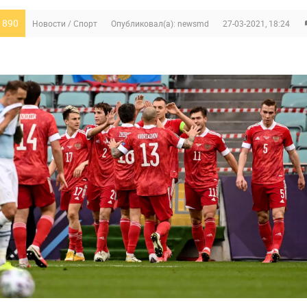
 890
Новости
/
Спорт
Опубликовал(а):
newsmd
27-03-2021, 18:24