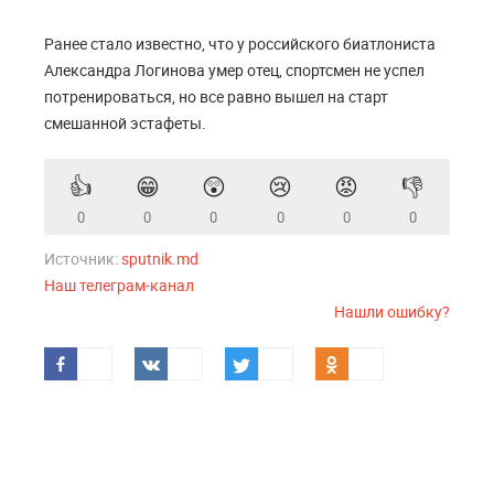
Ранее стало известно, что у российского биатлониста
Александра Логинова умер отец, спортсмен не успел
потренироваться, но все равно вышел на старт
смешанной эстафеты.
👍
😁
😲
😢
😡
👎
0
0
0
0
0
0
Источник:
sputnik.md
Наш телеграм-канал
Нашли ошибку?