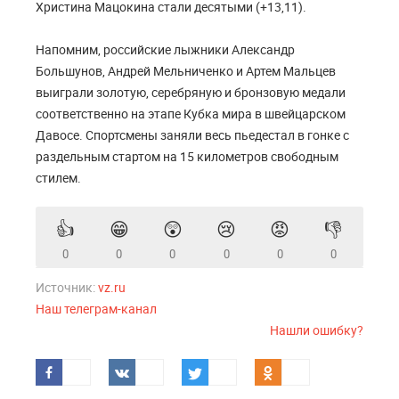
Христина Мацокина стали десятыми (+13,11).
Напомним, российские лыжники Александр
Большунов, Андрей Мельниченко и Артем Мальцев
выиграли золотую, серебряную и бронзовую медали
соответственно на этапе Кубка мира в швейцарском
Давосе. Спортсмены заняли весь пьедестал в гонке с
раздельным стартом на 15 километров свободным
стилем.
👍
😁
😲
😢
😡
👎
0
0
0
0
0
0
Источник:
vz.ru
Наш телеграм-канал
Нашли ошибку?