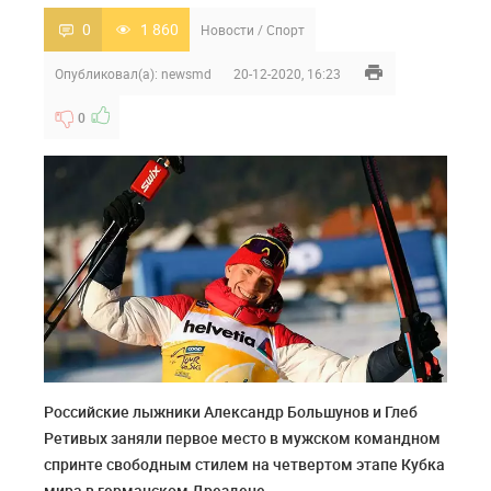
0
1 860
Новости
/
Спорт
Опубликовал(а):
newsmd
20-12-2020, 16:23
0
Российские лыжники Александр Большунов и Глеб
Ретивых заняли первое место в мужском командном
спринте свободным стилем на четвертом этапе Кубка
мира в германском Дрездене.