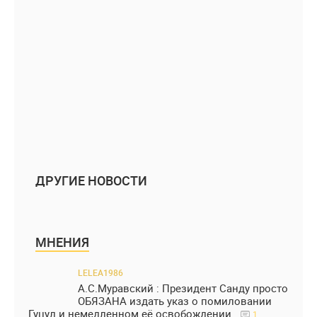
ДРУГИЕ НОВОСТИ
МНЕНИЯ
LELEA1986
А.С.Муравский : Президент Санду просто
ОБЯЗАНА издать указ о помиловании
Гуцул и немедленном её освобождении.
1